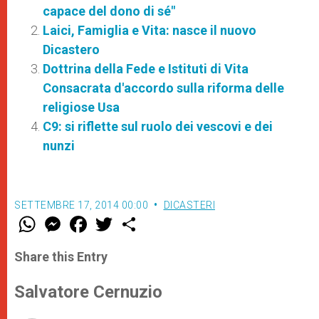
capace del dono di sé"
Laici, Famiglia e Vita: nasce il nuovo
Dicastero
Dottrina della Fede e Istituti di Vita
Consacrata d'accordo sulla riforma delle
religiose Usa
C9: si riflette sul ruolo dei vescovi e dei
nunzi
SETTEMBRE 17, 2014 00:00
DICASTERI
W
M
F
T
S
h
e
a
w
h
a
s
c
i
a
t
s
e
t
r
Share this Entry
s
e
b
t
e
A
n
o
e
p
g
o
r
Salvatore Cernuzio
p
e
k
r