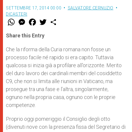
SETTEMBRE 17, 2014 00:00
SALVATORE CERNUZIO
DICASTERI
W
M
F
T
S
h
e
a
w
h
a
s
c
i
a
t
s
e
t
r
Share this Entry
s
e
b
t
e
A
n
o
e
p
g
o
r
Che la riforma della Curia romana non fosse un
p
e
k
processo facile né rapido si era capito. Tuttavia
r
qualcosa si inizia già a profilare all’orizzonte. Merito
del duro lavoro dei cardinali membri del cosiddetto
C9, che non si limita alle riunioni in Vaticano, ma
prosegue tra una fase e l’altra, singolarmente,
ognuno nella propria casa, ognuno con le proprie
competenze.
Proprio oggi pomeriggio il Consiglio degli otto
(divenuti nove con la presenza fissa del Segretario di