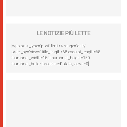
LE NOTIZIE PIÙ LETTE
[wpp post_type='post' limit=4 range='daily'
order_by='views' title_length=68 excerpt_length=68
thumbnail_width=150 thumbnail_height=150
thumbnail_build='predefined' stats_views=0]