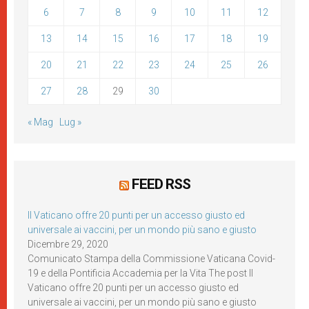
6
7
8
9
10
11
12
13
14
15
16
17
18
19
20
21
22
23
24
25
26
27
28
29
30
« Mag
Lug »
FEED RSS
Il Vaticano offre 20 punti per un accesso giusto ed
universale ai vaccini, per un mondo più sano e giusto
Dicembre 29, 2020
Comunicato Stampa della Commissione Vaticana Covid-
19 e della Pontificia Accademia per la Vita The post Il
Vaticano offre 20 punti per un accesso giusto ed
universale ai vaccini, per un mondo più sano e giusto