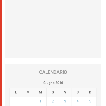
CALENDARIO
Giugno 2016
L
M
M
G
V
S
D
1
2
3
4
5