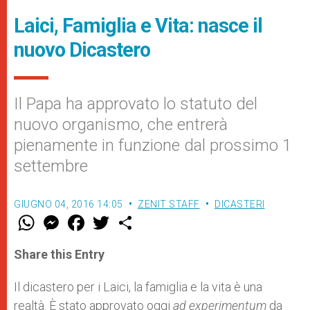
Laici, Famiglia e Vita: nasce il
nuovo Dicastero
Il Papa ha approvato lo statuto del
nuovo organismo, che entrerà
pienamente in funzione dal prossimo 1
settembre
GIUGNO 04, 2016 14:05
ZENIT STAFF
DICASTERI
W
M
F
T
S
h
e
a
w
h
a
s
c
i
a
t
s
e
t
r
Share this Entry
s
e
b
t
e
A
n
o
e
p
g
o
r
Il dicastero per i Laici, la famiglia e la vita è una
p
e
k
realtà. È stato approvato oggi
r
ad experimentum
da