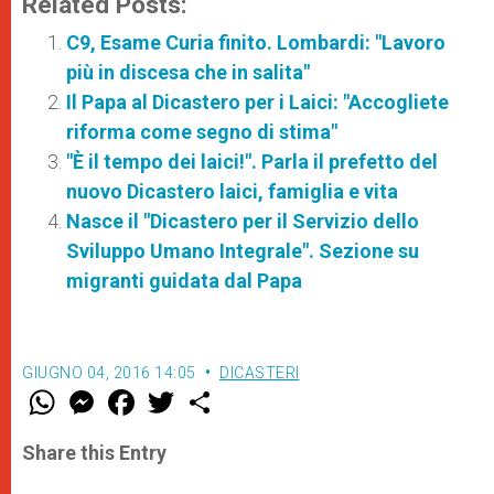
Related Posts:
C9, Esame Curia finito. Lombardi: "Lavoro
più in discesa che in salita"
Il Papa al Dicastero per i Laici: "Accogliete
riforma come segno di stima"
"È il tempo dei laici!". Parla il prefetto del
nuovo Dicastero laici, famiglia e vita
Nasce il "Dicastero per il Servizio dello
Sviluppo Umano Integrale". Sezione su
migranti guidata dal Papa
GIUGNO 04, 2016 14:05
DICASTERI
W
M
F
T
S
h
e
a
w
h
a
s
c
i
a
t
s
e
t
r
Share this Entry
s
e
b
t
e
A
n
o
e