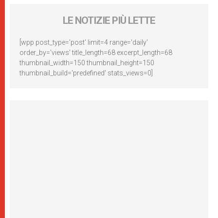
LE NOTIZIE PIÙ LETTE
[wpp post_type='post' limit=4 range='daily'
order_by='views' title_length=68 excerpt_length=68
thumbnail_width=150 thumbnail_height=150
thumbnail_build='predefined' stats_views=0]