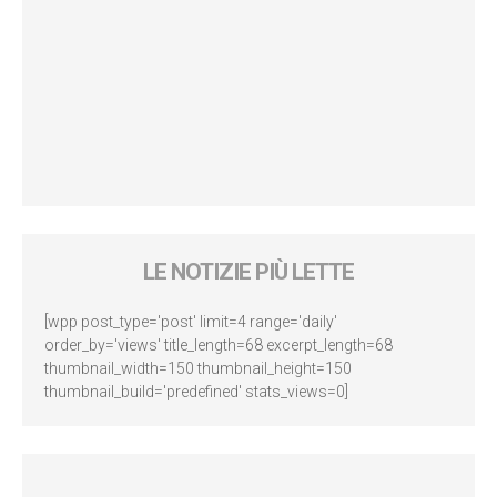
LE NOTIZIE PIÙ LETTE
[wpp post_type='post' limit=4 range='daily'
order_by='views' title_length=68 excerpt_length=68
thumbnail_width=150 thumbnail_height=150
thumbnail_build='predefined' stats_views=0]