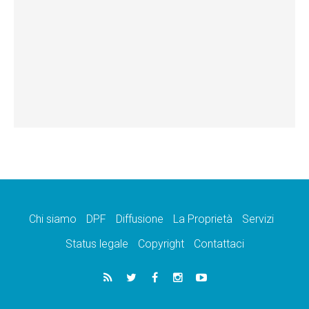
Chi siamo
DPF
Diffusione
La Proprietà
Servizi
Status legale
Copyright
Contattaci