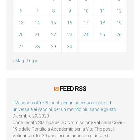
6
7
8
9
10
11
12
13
14
15
16
17
18
19
20
21
22
23
24
25
26
27
28
29
30
« Mag
Lug »
FEED RSS
Il Vaticano offre 20 punti per un accesso giusto ed
universale ai vaccini, per un mondo più sano e giusto
Dicembre 29, 2020
Comunicato Stampa della Commissione Vaticana Covid-
19 e della Pontificia Accademia per la Vita The post Il
Vaticano offre 20 punti per un accesso giusto ed