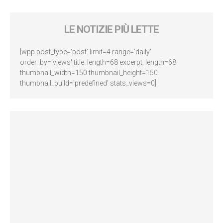
LE NOTIZIE PIÙ LETTE
[wpp post_type='post' limit=4 range='daily'
order_by='views' title_length=68 excerpt_length=68
thumbnail_width=150 thumbnail_height=150
thumbnail_build='predefined' stats_views=0]