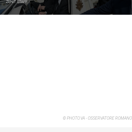
ZENIT STAFF
© PHOTO.VA - OSSERVATORE ROMANO