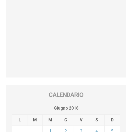
CALENDARIO
Giugno 2016
L
M
M
G
V
S
D
1
2
3
4
5