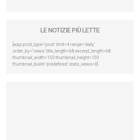
LE NOTIZIE PIÙ LETTE
[wpp post_type='post' limit=4 range='daily'
order_by='views' title_length=68 excerpt_length=68
thumbnail_width=150 thumbnail_height=150
thumbnail_build='predefined' stats_views=0]