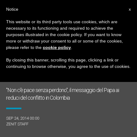
IT
Notice
x
This website or its third party tools use cookies, which are
necessary to its functioning and required to achieve the
GIORNO
purposes illustrated in the cookie policy. If you want to know
Settembre 24th, 2014
more or withdraw your consent to all or some of the cookies,
please refer to the
cookie policy
.
By closing this banner, scrolling this page, clicking a link or
continuing to browse otherwise, you agree to the use of cookies.
ULTIME NOTIZIE
"Non c'è pace senza perdono", il messaggio del Papa ai
reduci del conflitto in Colombia
SEP 24, 2014 00:00
ZENIT STAFF