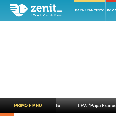
PAPA FRANCESCO
ROM
più sano e giusto
LEV: “Papa Francesco. Un uom
PRIMO PIANO