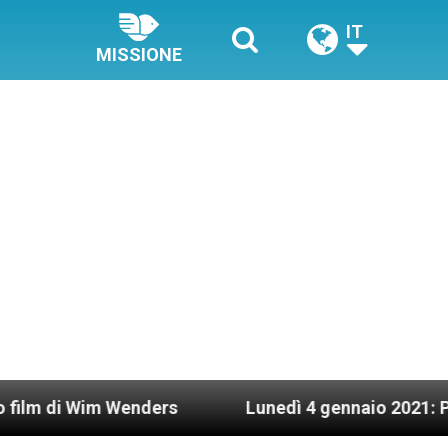
IT
MISSIONE
im Wenders
Lunedì 4 gennaio 2021: Possesso car