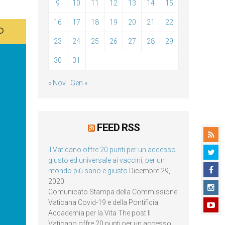
9
10
11
12
13
14
15
16
17
18
19
20
21
22
23
24
25
26
27
28
29
30
31
« Nov
Gen »
FEED RSS
Il Vaticano offre 20 punti per un accesso
giusto ed universale ai vaccini, per un
mondo più sano e giusto
Dicembre 29,
2020
Comunicato Stampa della Commissione
Vaticana Covid-19 e della Pontificia
Accademia per la Vita The post Il
Vaticano offre 20 punti per un accesso