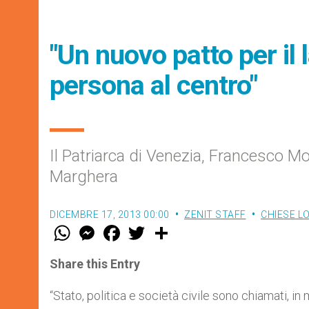
"Un nuovo patto per il 
persona al centro"
Il Patriarca di Venezia, Francesco M
Marghera
DICEMBRE 17, 2013 00:00
ZENIT STAFF
CHIESE L
W
M
F
T
S
h
e
a
w
h
a
s
c
i
a
t
s
e
t
r
Share this Entry
s
e
b
t
e
A
n
o
e
p
g
o
r
“Stato, politica e società civile sono chiamati, 
p
e
k