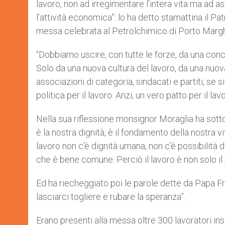
lavoro, non ad irregimentare l’intera vita ma ad a
r
l’attività economica”: lo ha detto stamattina il P
messa celebrata al Petrolchimico di Porto Marg
“Dobbiamo uscire, con tutte le forze, da una conc
Solo da una nuova cultura del lavoro, da una nuova 
associazioni di categoria, sindacati e partiti, s
politica per il lavoro. Anzi, un vero patto per il la
Nella sua riflessione monsignor Moraglia ha sottol
è la nostra dignità, è il fondamento della nostra vi
lavoro non c’è dignità umana, non c’è possibilità di
che è bene comune. Perciò il lavoro è non solo il 
Ed ha riecheggiato poi le parole dette da Papa Fr
lasciarci togliere e rubare la speranza”.
Erano presenti alla messa oltre 300 lavoratori ins