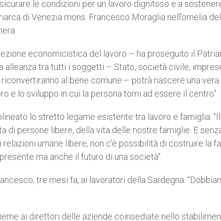
ssicurare le condizioni per un lavoro dignitoso e a sostener
atriarca di Venezia mons. Francesco Moraglia nell’omelia del
hera.
ezione economicistica del lavoro – ha proseguito il Patriar
alleanza tra tutti i soggetti – Stato, società civile, impres
e si riconvertiranno al bene comune – potrà nascere una vera
voro e lo sviluppo in cui la persona torni ad essere il centro”.
ineato lo stretto legame esistente tra lavoro e famiglia: “Il
ta di persone libere, della vita delle nostre famiglie. E senz
 relazioni umane libere, non c’è possibilità di costruire la f
presente ma anche il futuro di una società”.
ancesco, tre mesi fa, ai lavoratori della Sardegna: “Dobbi
ieme ai direttori delle aziende coinsediate nello stabilime