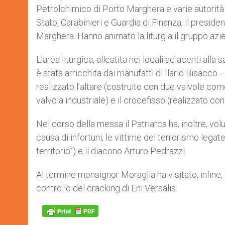
Petrolchimico di Porto Marghera e varie autorità tr
Stato, Carabinieri e Guardia di Finanza, il preside
Marghera. Hanno animato la liturgia il gruppo azie
L’area liturgica, allestita nei locali adiacenti all
è stata arricchita dai manufatti di Ilario Bisacc
realizzato l’altare (costruito con due valvole com
valvola industriale) e il crocefisso (realizzato con
Nel corso della messa il Patriarca ha, inoltre, vo
causa di infortuni, le vittime del terrorismo lega
territorio”) e il diacono Arturo Pedrazzi.
Al termine monsignor Moraglia ha visitato, infine, un
controllo del cracking di Eni Versalis.