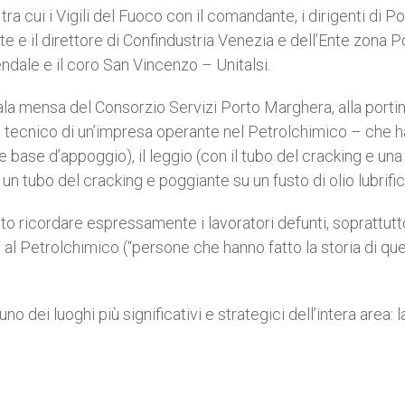
a cui i Vigili del Fuoco con il comandante, i dirigenti di Pol
nte e il direttore di Confindustria Venezia e dell’Ente zona P
ndale e il coro San Vincenzo – Unitalsi.
a sala mensa del Consorzio Servizi Porto Marghera, alla portin
o – tecnico di un’impresa operante nel Petrolchimico – che h
e base d’appoggio), il leggio (con il tubo del cracking e una
 un tubo del cracking e poggiante su un fusto di olio lubrific
luto ricordare espressamente i lavoratori defunti, soprattutt
te al Petrolchimico (“persone che hanno fatto la storia di qu
o dei luoghi più significativi e strategici dell’intera area: l