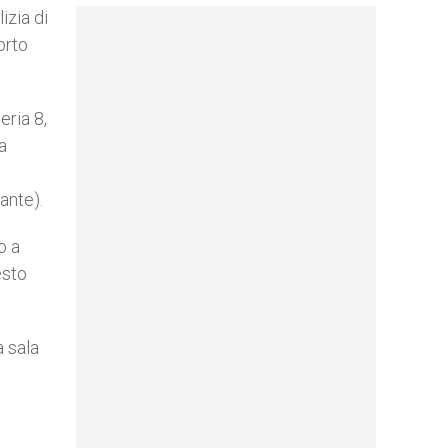
izia di
orto
eria 8,
a
ante).
o a
esto
a sala