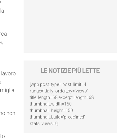
e
la
ca -.
e,
LE NOTIZIE PIÙ LETTE
 lavoro
a
[wpp post_type='post' limit=4
amiglia
range='daily' order_by='views'
title_length=68 excerpt_length=68
thumbnail_width=150
thumbnail_height=150
amo non
thumbnail_build='predefined'
stats_views=0]
nto