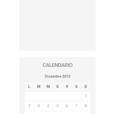
CALENDARIO
Dicembre 2013
L
M
M
G
V
S
D
1
2
3
4
5
6
7
8