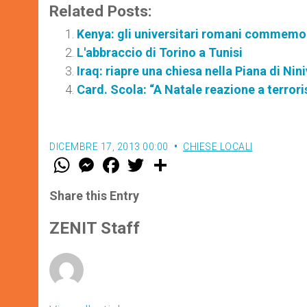
Related Posts:
Kenya: gli universitari romani commemor
L'abbraccio di Torino a Tunisi
Iraq: riapre una chiesa nella Piana di Nin
Card. Scola: “A Natale reazione a terror
DICEMBRE 17, 2013 00:00
CHIESE LOCALI
W
M
F
T
S
h
e
a
w
h
a
s
c
i
a
t
s
e
t
r
Share this Entry
s
e
b
t
e
A
n
o
e
p
g
o
r
ZENIT Staff
p
e
k
r