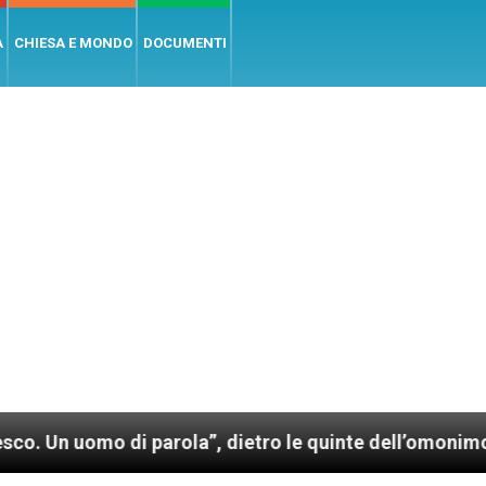
A
CHIESA E MONDO
DOCUMENTI
o di parola”, dietro le quinte dell’omonimo film di W