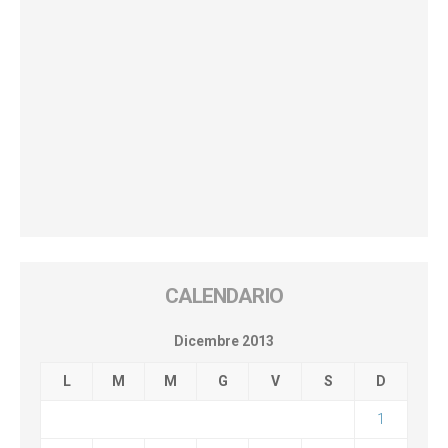
CALENDARIO
Dicembre 2013
L
M
M
G
V
S
D
1