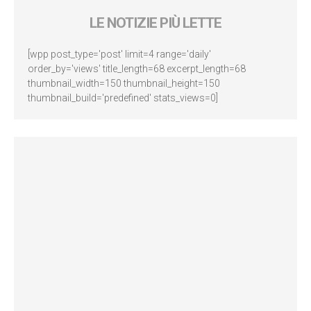
LE NOTIZIE PIÙ LETTE
[wpp post_type='post' limit=4 range='daily'
order_by='views' title_length=68 excerpt_length=68
thumbnail_width=150 thumbnail_height=150
thumbnail_build='predefined' stats_views=0]