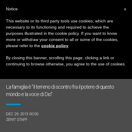
IT
Notice
x
This website or its third party tools use cookies, which are
necessary to its functioning and required to achieve the
GIORNO
purposes illustrated in the cookie policy. If you want to know
Dicembre 29th, 2013
more or withdraw your consent to all or some of the cookies,
please refer to the
cookie policy
.
By closing this banner, scrolling this page, clicking a link or
continuing to browse otherwise, you agree to the use of cookies.
ULTIME NOTIZIE
La famiglia è "il terreno di scontro fra il potere di questo
mondo e la voce di Dio"
DEC 29, 2013 00:00
ZENIT STAFF