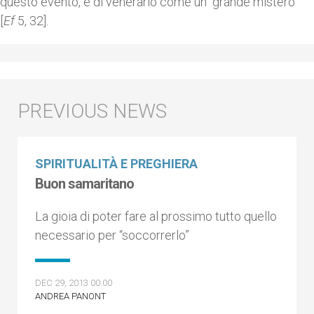
questo evento, e di venerarlo come un “grande mistero”
[
Ef
5, 32].
SPIRITUALITÀ E PREGHIERA
Buon samaritano
La gioia di poter fare al prossimo tutto quello
necessario per “soccorrerlo”
DEC 29, 2013 00:00
ANDREA PANONT