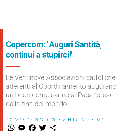
Copercom: "Auguri Santità,
continui a stupirci!"
Le Ventinove Associazioni cattoliche
aderenti al Coordinamento augurano
un buon compleanno al Papa “preso
dalla fine del mondo”
DICEMBRE 17, 2013 00:00
ZENIT STAFF
PAPI
W
M
F
T
S
h
e
a
w
h