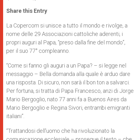
a
s
c
i
a
t
s
e
t
r
Share this Entry
s
e
b
t
e
A
n
o
e
p
g
o
r
La Copercom si unisce a tutto il mondo e rivolge, a
p
e
k
nome delle 29 Associazioni cattoliche aderenti, i
r
propri auguri al Papa, “preso dalla fine del mondo”,
per il suo 77° compleanno.
“Come si fanno gli auguri a un Papa? – si legge nel
messaggio – Bella domanda alla quale è arduo dare
una risposta. Di sicuro, non sarà il bon ton a salvarci.
Per fortuna, si tratta di Papa Francesco, anzi di Jorge
Mario Bergoglio, nato 77 anni fa a Buenos Aires da
Mario Bergoglio e Regina Sivori, entrambi emigranti
italiani”.
“Trattandosi dell’uomo che ha rivoluzionato la
comunicazione ecclesiale – prosegue il testo – che