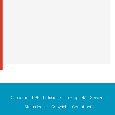
Chi siamo
DPF
Diffusione
La Proprietà
Servizi
Status legale
Copyright
Contattaci