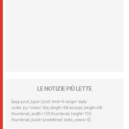
LE NOTIZIE PIÙ LETTE
[wpp post_type='post' limit=4 range='daily'
order_by='views' title_length=68 excerpt_length=68
thumbnail_width=150 thumbnail_height=150
thumbnail_build='predefined' stats_views=0]