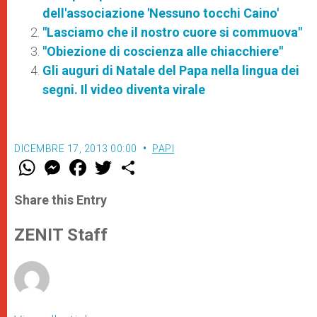
dell'associazione 'Nessuno tocchi Caino'
"Lasciamo che il nostro cuore si commuova"
"Obiezione di coscienza alle chiacchiere"
Gli auguri di Natale del Papa nella lingua dei
segni. Il video diventa virale
DICEMBRE 17, 2013 00:00
PAPI
W
M
F
T
S
h
e
a
w
h
a
s
c
i
a
t
s
e
t
r
Share this Entry
s
e
b
t
e
A
n
o
e
p
g
o
r
ZENIT Staff
p
e
k
r