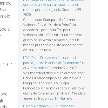
rmiamoci
giusto ed universale ai vaccini, per un
 Non
mondo più sano e giusto
Dicembre 29,
2020
iamolo
Comunicato Stampa della Commissione
Vaticana Covid-19 e della Pontificia
lode e
Accademia per la Vita The post Il
e
Vaticano offre 20 punti per un accesso
giusto ed universale ai vaccini, per un
mondo più sano e giusto appeared first
on ZENIT - Italiano.
LEV: “Papa Francesco. Un uomo di
parola”, dietro le quinte dell’omonimo film
t Orbi”:
di Wim Wenders
Dicembre 29, 2020
Volume fotografico a cura di monsignor
Dario Edoardo Viganò e Gianluca della
Maggiore The post LEV: “Papa
Francesco. Un uomo di parola”, dietro le
 dono
quinte dell’omonimo film di Wim Wenders
appeared first on ZENIT - Italiano.
li
Lunedì 4 gennaio 2021: Possesso
o che