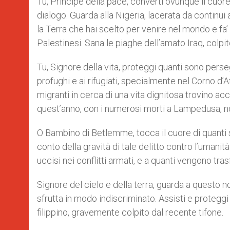
Tu, Principe della pace, converti ovunque il cuore
dialogo. Guarda alla Nigeria, lacerata da continui 
la Terra che hai scelto per venire nel mondo e fa’ 
Palestinesi. Sana le piaghe dell’amato Iraq, colpit
Tu, Signore della vita, proteggi quanti sono pers
profughi e ai rifugiati, specialmente nel Corno d’
migranti in cerca di una vita dignitosa trovino a
quest’anno, con i numerosi morti a Lampedusa, n
O Bambino di Betlemme, tocca il cuore di quanti so
conto della gravità di tale delitto contro l’umanità
uccisi nei conflitti armati, e a quanti vengono trasf
Signore del cielo e della terra, guarda a questo no
sfrutta in modo indiscriminato. Assisti e proteggi 
filippino, gravemente colpito dal recente tifone.