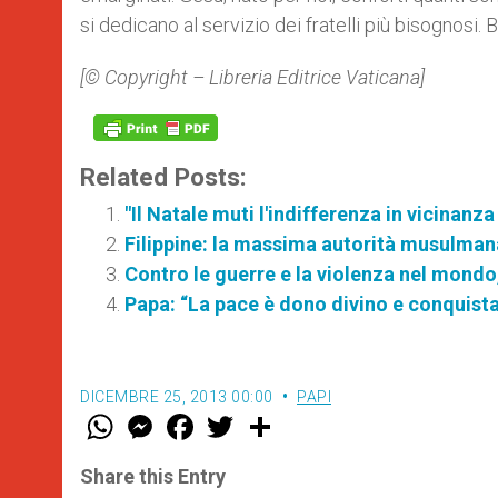
si dedicano al servizio dei fratelli più bisognosi. 
[© Copyright – Libreria Editrice Vaticana]
Related Posts:
"Il Natale muti l'indifferenza in vicinanza 
Filippine: la massima autorità musulma
Contro le guerre e la violenza nel mond
Papa: “La pace è dono divino e conquis
DICEMBRE 25, 2013 00:00
PAPI
W
M
F
T
S
h
e
a
w
h
a
s
c
i
a
t
s
e
t
r
Share this Entry
s
e
b
t
e