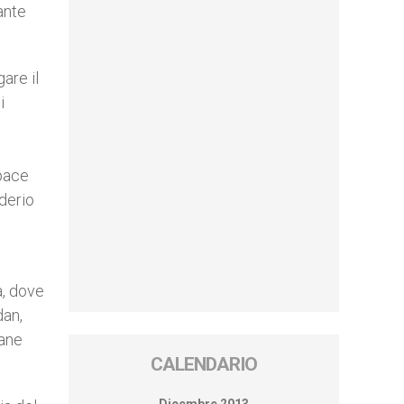
ante
are il
i
 pace
iderio
a, dove
dan,
vane
CALENDARIO