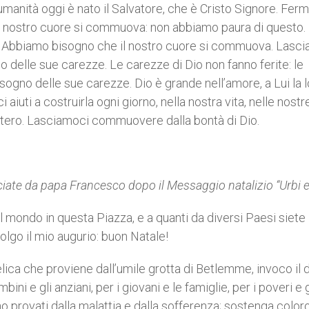
a umanità oggi è nato il Salvatore, che è Cristo Signore. Fe
l nostro cuore si commuova: non abbiamo paura di questo.
 Abbiamo bisogno che il nostro cuore si commuova. Lasc
o delle sue carezze. Le carezze di Dio non fanno ferite: le
ogno delle sue carezze. Dio è grande nell’amore, a Lui la 
 aiuti a costruirla ogni giorno, nella nostra vita, nelle nostr
 intero. Lasciamoci commuovere dalla bontà di Dio.
ciate
da papa Francesco
dopo il Messaggio natalizio “Urbi e
 del mondo in questa Piazza, e a quanti da diversi Paesi siete
olgo il mio augurio: buon Natale!
lica che proviene dall’umile grotta di Betlemme, invoco il
mbini e gli anziani, per i giovani e le famiglie, per i poveri e g
no provati dalla malattia e dalla sofferenza; sostenga color