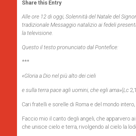
t
s
e
t
r
Share this Entry
s
e
b
t
e
A
n
o
e
p
g
o
r
Alle ore 12 di oggi, Solennità del Natale del Signo
p
e
k
tradizionale Messaggio natalizio ai fedeli presenti
r
la televisione.
Questo il testo pronunciato dal Pontefice:
***
«Gloria a Dio nel più alto dei cieli
e sulla terra pace agli uomini, che egli ama»
(
Lc
2,1
Cari fratelli e sorelle di Roma e del mondo intero
Faccio mio il canto degli angeli, che apparvero a
che unisce cielo e terra, rivolgendo al cielo la lode