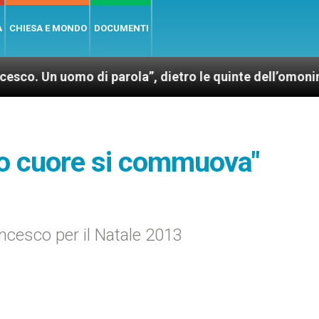
A
CHIESA E MONDO
DOCUMENTI
o di parola”, dietro le quinte dell’omonimo film di W
ro cuore si commuova"
ncesco per il Natale 2013