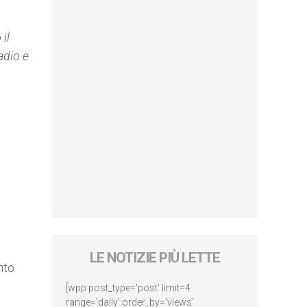
il
adio e
LE NOTIZIE PIÙ LETTE
nto
[wpp post_type='post' limit=4
range='daily' order_by='views'