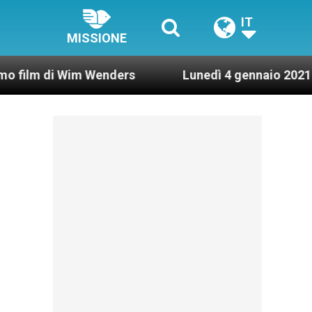
IT
MISSIONE
im Wenders
Lunedì 4 gennaio 2021: Possesso ca