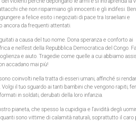
 dei violenti perché depongano le armi e si intraprenda la v
attacchi che non risparmiano gli innocenti e gli indifesi. Be
giungere a felice esito i negoziati di pace tra Israeliani e
o ancora da frequenti attentati.
eguitati a causa del tuo nome. Dona speranza e conforto ai
Africa e nell’est della Repubblica Democratica del Congo. Fa
ccoglienza e aiuto. Tragedie come quelle a cui abbiamo assis
on accadano mai più!
no coinvolti nella tratta di esseri umani, affinché si rend
. Volgi il tuo sguardo ai tanti bambini che vengono rapiti, fer
ormati in soldati, derubati della loro infanzia.
stro pianeta, che spesso la cupidigia e l’avidità degli uomi
quanti sono vittime di calamità naturali, soprattutto il caro