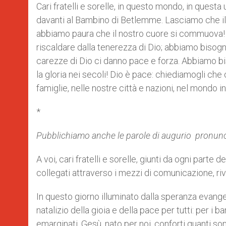
Cari fratelli e sorelle, in questo mondo, in quest
davanti al Bambino di Betlemme. Lasciamo che i
abbiamo paura che il nostro cuore si commuova!
riscaldare dalla tenerezza di Dio; abbiamo bisogn
carezze di Dio ci danno pace e forza. Abbiamo bis
la gloria nei secoli! Dio è pace: chiediamogli che ci
famiglie, nelle nostre città e nazioni, nel mondo
*
Pubblichiamo anche le parole di augurio pronun
A voi, cari fratelli e sorelle, giunti da ogni parte
collegati attraverso i mezzi di comunicazione, riv
In questo giorno illuminato dalla speranza evange
natalizio della gioia e della pace per tutti: per i ba
emarginati. Gesù, nato per noi, conforti quanti so