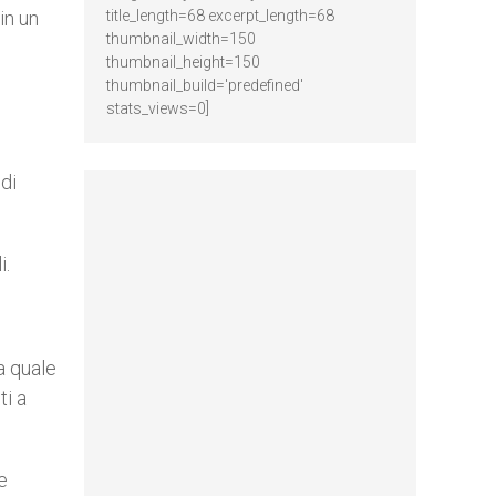
in un
title_length=68 excerpt_length=68
thumbnail_width=150
thumbnail_height=150
thumbnail_build='predefined'
stats_views=0]
 di
i.
a quale
ti a
e