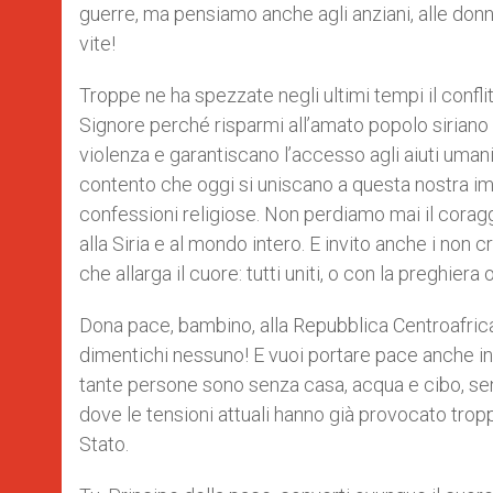
guerre, ma pensiamo anche agli anziani, alle don
vite!
Troppe ne ha spezzate negli ultimi tempi il confli
Signore perché risparmi all’amato popolo siriano 
violenza e garantiscano l’accesso agli aiuti uman
contento che oggi si uniscano a questa nostra imp
confessioni religiose. Non perdiamo mai il coraggi
alla Siria e al mondo intero. E invito anche i non 
che allarga il cuore: tutti uniti, o con la preghiera 
Dona pace, bambino, alla Repubblica Centroafrica
dimentichi nessuno! E vuoi portare pace anche in q
tante persone sono senza casa, acqua e cibo, sen
dove le tensioni attuali hanno già provocato trop
Stato.