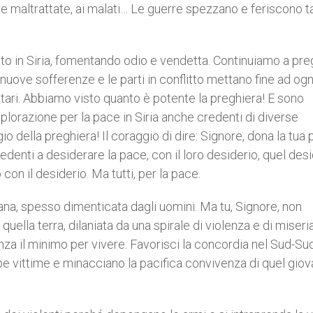
ne maltrattate, ai malati… Le guerre spezzano e feriscono t
tto in Siria, fomentando odio e vendetta. Continuiamo a preg
nuove sofferenze e le parti in conflitto mettano fine ad ogn
itari. Abbiamo visto quanto è potente la preghiera! E sono
lorazione per la pace in Siria anche credenti di diverse
o della preghiera! Il coraggio di dire: Signore, dona la tua
credenti a desiderare la pace, con il loro desiderio, quel des
o con il desiderio. Ma tutti, per la pace.
na, spesso dimenticata dagli uomini. Ma tu, Signore, non
uella terra, dilaniata da una spirale di violenza e di miseri
za il minimo per vivere. Favorisci la concordia nel Sud-Su
pe vittime e minacciano la pacifica convivenza di quel gio