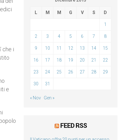
ia del
Dicembre 2013
nedici
L
M
M
G
V
S
D
1
2
3
4
5
6
7
8
9
10
11
12
13
14
15
’ che i
tito
16
17
18
19
20
21
22
23
24
25
26
27
28
29
ano
30
31
iti e
« Nov
Gen »
ni
 popolo
FEED RSS
Il Vaticano offre 20 punti per un accesso