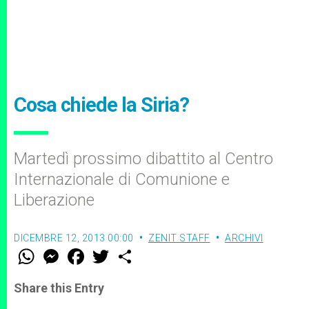
Cosa chiede la Siria?
Martedì prossimo dibattito al Centro
Internazionale di Comunione e
Liberazione
DICEMBRE 12, 2013 00:00
ZENIT STAFF
ARCHIVI
W
M
F
T
S
h
e
a
w
h
a
s
c
i
a
t
s
e
t
r
Share this Entry
s
e
b
t
e
A
n
o
e