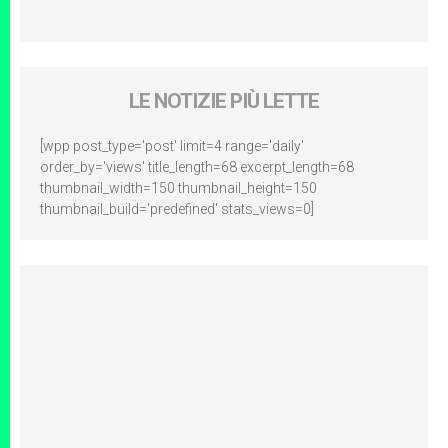
LE NOTIZIE PIÙ LETTE
[wpp post_type='post' limit=4 range='daily'
order_by='views' title_length=68 excerpt_length=68
thumbnail_width=150 thumbnail_height=150
thumbnail_build='predefined' stats_views=0]