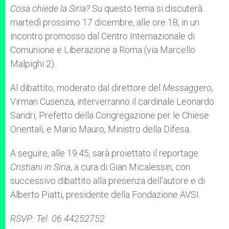
p
g
o
r
Cosa chiede la Siria?
Su questo tema si discuterà
p
e
k
martedì prossimo 17 dicembre, alle ore 18, in un
r
incontro promosso dal Centro Internazionale di
Comunione e Liberazione a Roma (via Marcello
Malpighi 2).
Al dibattito, moderato dal direttore del
Messaggero
,
Virman Cusenza, interverranno il cardinale Leonardo
Sandri, Prefetto della Congregazione per le Chiese
Orientali, e Mario Mauro, Ministro della Difesa.
A seguire, alle 19.45, sarà proiettato il reportage
Cristiani in Siria
, a cura di Gian Micalessin, con
successivo dibattito alla presenza dell’autore e di
Alberto Piatti, presidente della Fondazione AVSI.
RSVP: Tel. 06.44252752