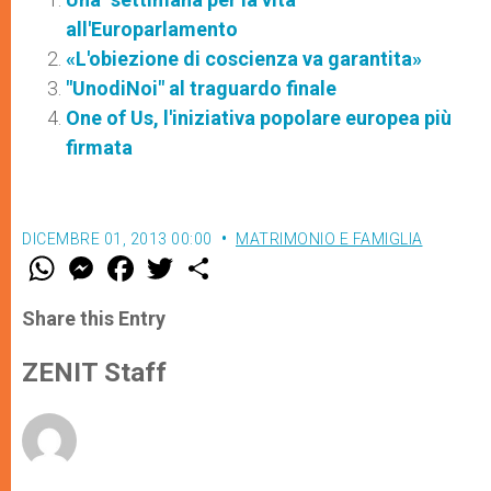
all'Europarlamento
«L'obiezione di coscienza va garantita»
"UnodiNoi" al traguardo finale
One of Us, l'iniziativa popolare europea più
firmata
DICEMBRE 01, 2013 00:00
MATRIMONIO E FAMIGLIA
W
M
F
T
S
h
e
a
w
h
a
s
c
i
a
t
s
e
t
r
Share this Entry
s
e
b
t
e
A
n
o
e
p
g
o
r
ZENIT Staff
p
e
k
r