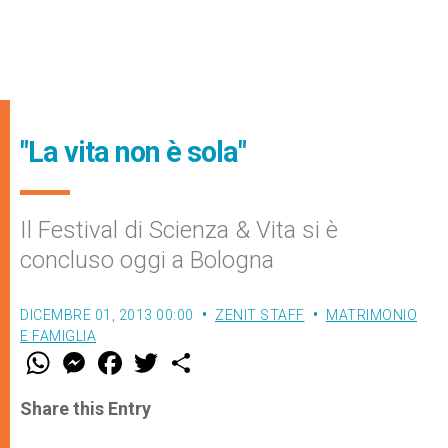
"La vita non è sola"
Il Festival di Scienza & Vita si è
concluso oggi a Bologna
DICEMBRE 01, 2013 00:00
ZENIT STAFF
MATRIMONIO
E FAMIGLIA
W
M
F
T
S
h
e
a
w
h
a
s
c
i
a
t
s
e
t
r
Share this Entry
s
e
b
t
e
A
n
o
e