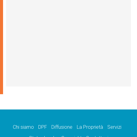
Chi siamo
DPF
Diffusione
La Proprietà
Servizi