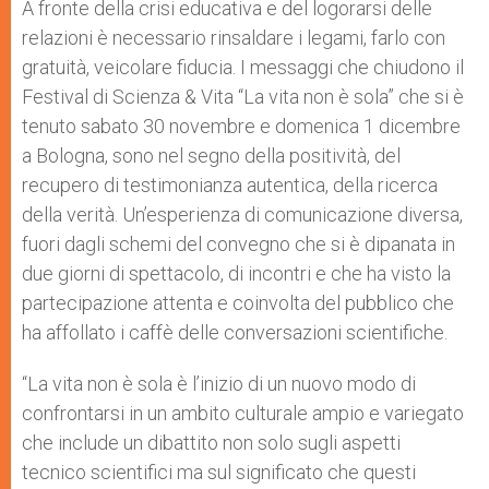
p
g
o
r
A fronte della crisi educativa e del logorarsi delle
p
e
k
relazioni è necessario rinsaldare i legami, farlo con
r
gratuità, veicolare fiducia. I messaggi che chiudono il
Festival di Scienza & Vita “La vita non è sola” che si è
tenuto sabato 30 novembre e domenica 1 dicembre
a Bologna, sono nel segno della positività, del
recupero di testimonianza autentica, della ricerca
della verità. Un’esperienza di comunicazione diversa,
fuori dagli schemi del convegno che si è dipanata in
due giorni di spettacolo, di incontri e che ha visto la
partecipazione attenta e coinvolta del pubblico che
ha affollato i caffè delle conversazioni scientifiche.
“La vita non è sola è l’inizio di un nuovo modo di
confrontarsi in un ambito culturale ampio e variegato
che include un dibattito non solo sugli aspetti
tecnico scientifici ma sul significato che questi