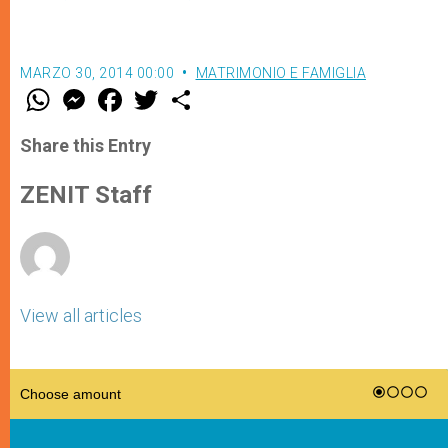
MARZO 30, 2014 00:00
MATRIMONIO E FAMIGLIA
W
M
F
T
S
h
e
a
w
h
a
s
c
i
a
t
s
e
t
r
Share this Entry
s
e
b
t
e
A
n
o
e
p
g
o
r
ZENIT Staff
p
e
k
r
View all articles