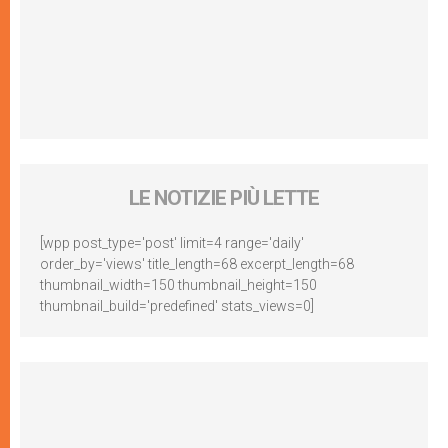
LE NOTIZIE PIÙ LETTE
[wpp post_type='post' limit=4 range='daily'
order_by='views' title_length=68 excerpt_length=68
thumbnail_width=150 thumbnail_height=150
thumbnail_build='predefined' stats_views=0]