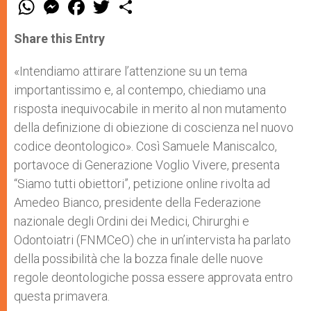
W
M
F
T
S
h
e
a
w
h
a
s
c
i
a
t
s
e
t
r
Share this Entry
s
e
b
t
e
A
n
o
e
p
g
o
r
«Intendiamo attirare l’attenzione su un tema
p
e
k
importantissimo e, al contempo, chiediamo una
r
risposta inequivocabile in merito al non mutamento
della definizione di obiezione di coscienza nel nuovo
codice deontologico». Così Samuele Maniscalco,
portavoce di Generazione Voglio Vivere, presenta
“Siamo tutti obiettori”, petizione online rivolta ad
Amedeo Bianco, presidente della Federazione
nazionale degli Ordini dei Medici, Chirurghi e
Odontoiatri (FNMCeO) che in un’intervista ha parlato
della possibilità che la bozza finale delle nuove
regole deontologiche possa essere approvata entro
questa primavera.