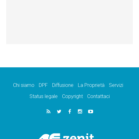
Chi siamo
DPF
Diffusione
La Proprietà
Servizi
Status legale
Copyright
Contattaci