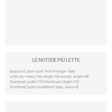
LE NOTIZIE PIÙ LETTE
[wpp post_type='post' limit=4 range='daily'
order_by='views' title_length=68 excerpt_length=68
thumbnail_width=150 thumbnail_height=150
thumbnail_build='predefined' stats_views=0]