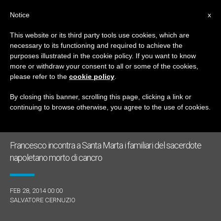
IT
Notice
x
This website or its third party tools use cookies, which are
necessary to its functioning and required to achieve the
MESE
purposes illustrated in the cookie policy. If you want to know
Febbraio, 2014
more or withdraw your consent to all or some of the cookies,
please refer to the
cookie policy
.
By closing this banner, scrolling this page, clicking a link or
continuing to browse otherwise, you agree to the use of cookies.
ULTIME NOTIZIE
Francesco incontra a Santa Marta i familiari del sacerdote
napoletano morto di cancro
FEB 28, 2014 00:00
SALVATORE CERNUZIO