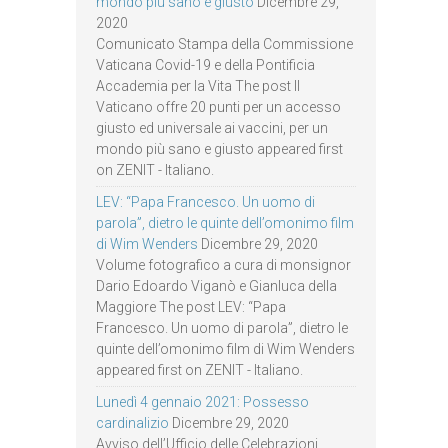
mondo più sano e giusto
Dicembre 29,
2020
Comunicato Stampa della Commissione
Vaticana Covid-19 e della Pontificia
Accademia per la Vita The post Il
Vaticano offre 20 punti per un accesso
giusto ed universale ai vaccini, per un
mondo più sano e giusto appeared first
on ZENIT - Italiano.
LEV: “Papa Francesco. Un uomo di
parola”, dietro le quinte dell’omonimo film
di Wim Wenders
Dicembre 29, 2020
Volume fotografico a cura di monsignor
Dario Edoardo Viganò e Gianluca della
Maggiore The post LEV: “Papa
Francesco. Un uomo di parola”, dietro le
quinte dell’omonimo film di Wim Wenders
appeared first on ZENIT - Italiano.
Lunedì 4 gennaio 2021: Possesso
cardinalizio
Dicembre 29, 2020
Avviso dell’Ufficio delle Celebrazioni