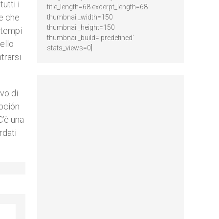
utti i
title_length=68 excerpt_length=68
e che
thumbnail_width=150
thumbnail_height=150
 tempi
thumbnail_build='predefined'
ello
stats_views=0]
trarsi
vo di
pción
C’è una
rdati