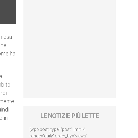
Chiesa
che
come ha
a
mbito
rdi
lmente
uindi
LE NOTIZIE PIÙ LETTE
e in
[wpp post_type='post' limit=4
range='daily' order_by='views'