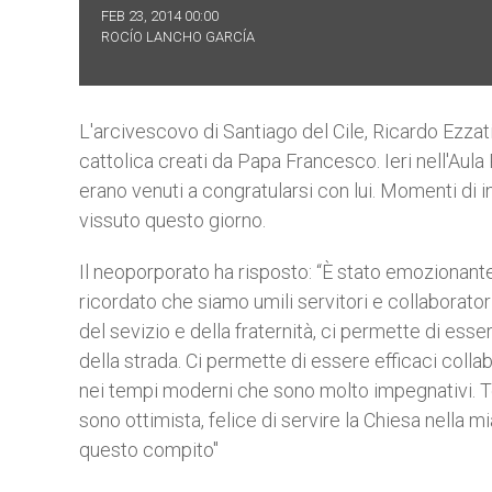
FEB 23, 2014 00:00
ROCÍO LANCHO GARCÍA
L'arcivescovo di Santiago del Cile, Ricardo Ezzati
cattolica creati da Papa Francesco. Ieri nell'Aula P
erano venuti a congratularsi con lui. Momenti di 
vissuto questo giorno.
Il neoporporato ha risposto: “È stato emozionante
ricordato che siamo umili servitori e collaborator
del sevizio e della fraternità, ci permette di ess
della strada. Ci permette di essere efficaci col
nei tempi moderni che sono molto impegnativi. Temp
sono ottimista, felice di servire la Chiesa nella m
questo compito"