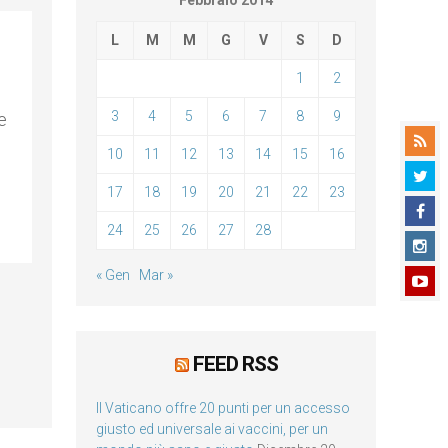
Febbraio 2014
L
M
M
G
V
S
D
1
2
3
4
5
6
7
8
9
e
10
11
12
13
14
15
16
17
18
19
20
21
22
23
24
25
26
27
28
« Gen
Mar »
FEED RSS
Il Vaticano offre 20 punti per un accesso
giusto ed universale ai vaccini, per un