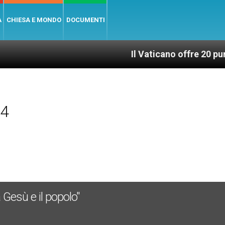
A
CHIESA E MONDO
DOCUMENTI
Il Vaticano offre 20 punti per un
14
a Gesù e il popolo"