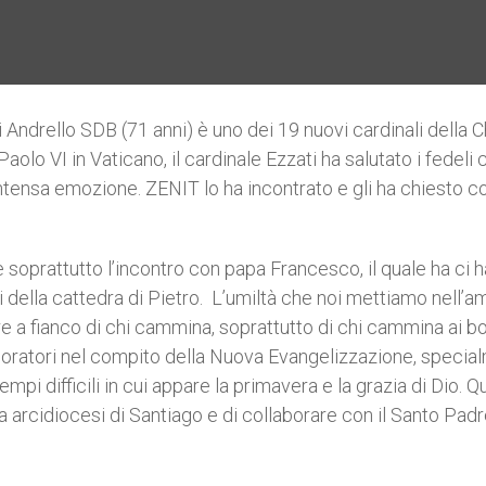
 Andrello SDB (71 anni) è uno dei 19 nuovi cardinali della 
aolo VI in Vaticano, il cardinale Ezzati ha salutato i fedeli 
intensa emozione. ZENIT lo ha incontrato e gli ha chiesto 
 soprattutto l’incontro con papa Francesco, il quale ha ci h
i della cattedra di Pietro. L’umiltà che noi mettiamo nell’a
ere a fianco di chi cammina, soprattutto di chi cammina ai bo
laboratori nel compito della Nuova Evangelizzazione, specia
i difficili in cui appare la primavera e la grazia di Dio. Q
ia arcidiocesi di Santiago e di collaborare con il Santo Padr