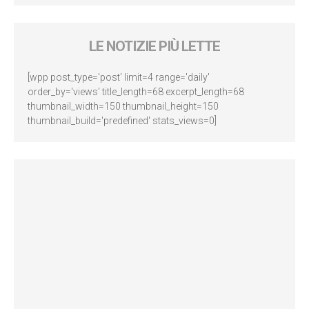
LE NOTIZIE PIÙ LETTE
[wpp post_type='post' limit=4 range='daily'
order_by='views' title_length=68 excerpt_length=68
thumbnail_width=150 thumbnail_height=150
thumbnail_build='predefined' stats_views=0]