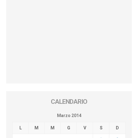
CALENDARIO
Marzo 2014
L
M
M
G
V
S
D