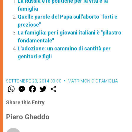
La Russia e le politiche per la vita e la
famiglia
Quelle parole del Papa sull'aborto "forti e
preziose"
La famiglia: per i giovani italiani è "pilastro
fondamentale"
L'adozione: un cammino di santità per
genitori e figli
SETTEMBRE 23, 2014 00:00
MATRIMONIO E FAMIGLIA
W
M
F
T
S
h
e
a
w
h
a
s
c
i
a
t
s
e
t
r
Share this Entry
s
e
b
t
e
A
n
o
e
p
g
o
r
Piero Gheddo
p
e
k
r