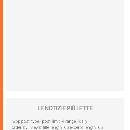
LE NOTIZIE PIÙ LETTE
[wpp post_type='post' limit=4 range='daily'
order_by='views' title_length=68 excerpt_length=68