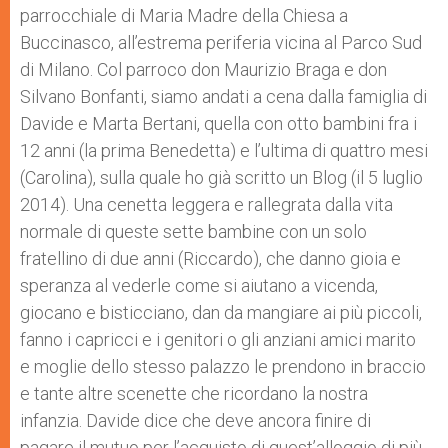
parrocchiale di Maria Madre della Chiesa a
Buccinasco, all’estrema periferia vicina al Parco Sud
di Milano. Col parroco don Maurizio Braga e don
Silvano Bonfanti, siamo andati a cena dalla famiglia di
Davide e Marta Bertani, quella con otto bambini fra i
12 anni (la prima Benedetta) e l’ultima di quattro mesi
(Carolina), sulla quale ho già scritto un Blog (il 5 luglio
2014). Una cenetta leggera e rallegrata dalla vita
normale di queste sette bambine con un solo
fratellino di due anni (Riccardo), che danno gioia e
speranza al vederle come si aiutano a vicenda,
giocano e bisticciano, dan da mangiare ai più piccoli,
fanno i capricci e i genitori o gli anziani amici marito
e moglie dello stesso palazzo le prendono in braccio
e tante altre scenette che ricordano la nostra
infanzia. Davide dice che deve ancora finire di
pagare il mutuo per l’acquisto di quest’alloggio di più