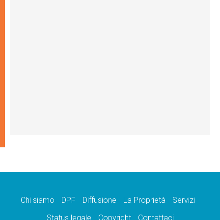
Chi siamo
DPF
Diffusione
La Proprietà
Servizi
Status legale
Copyright
Contattaci