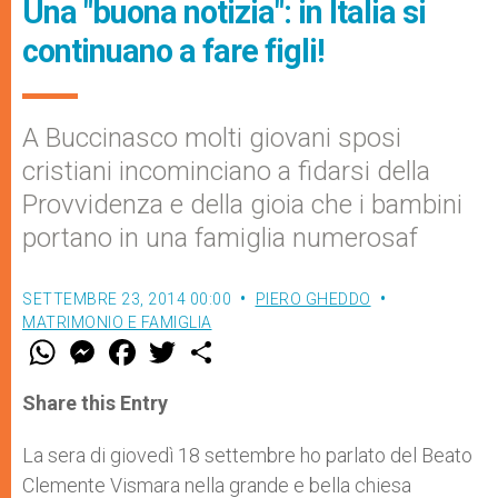
Una "buona notizia": in Italia si
continuano a fare figli!
A Buccinasco molti giovani sposi
cristiani incominciano a fidarsi della
Provvidenza e della gioia che i bambini
portano in una famiglia numerosaf
SETTEMBRE 23, 2014 00:00
PIERO GHEDDO
MATRIMONIO E FAMIGLIA
W
M
F
T
S
h
e
a
w
h
a
s
c
i
a
t
s
e
t
r
Share this Entry
s
e
b
t
e
A
n
o
e
p
g
o
r
La sera di giovedì 18 settembre ho parlato del Beato
p
e
k
Clemente Vismara nella grande e bella chiesa
r