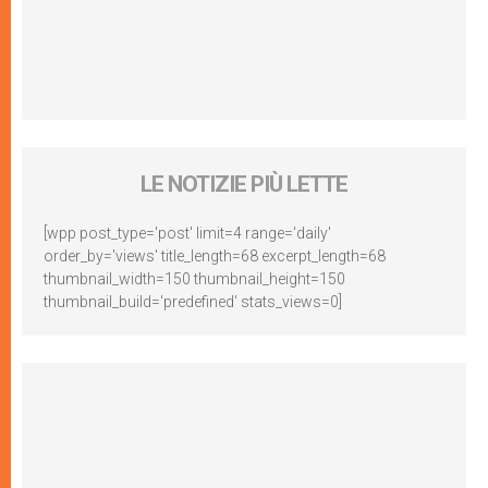
LE NOTIZIE PIÙ LETTE
[wpp post_type='post' limit=4 range='daily'
order_by='views' title_length=68 excerpt_length=68
thumbnail_width=150 thumbnail_height=150
thumbnail_build='predefined' stats_views=0]