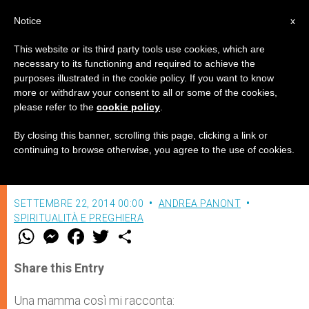
IT
Notice
x
This website or its third party tools use cookies, which are
necessary to its functioning and required to achieve the
purposes illustrated in the cookie policy. If you want to know
Piatti e riconoscenza
more or withdraw your consent to all or some of the cookies,
please refer to the
cookie policy
.
By closing this banner, scrolling this page, clicking a link or
Essere cristiani è vita di gratitudine per
continuing to browse otherwise, you agree to the use of cookies.
l’amore immenso in cui Dio ci immerge
SETTEMBRE 22, 2014 00:00
ANDREA PANONT
SPIRITUALITÀ E PREGHIERA
W
M
F
T
S
h
e
a
w
h
a
s
c
i
a
t
s
e
t
r
Share this Entry
s
e
b
t
e
A
n
o
e
p
g
o
r
Una mamma così mi racconta:
p
e
k