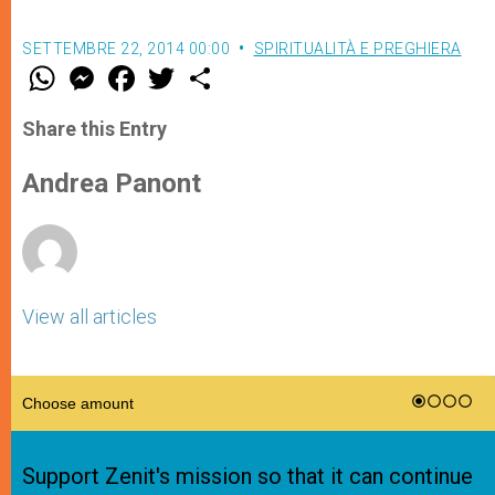
SETTEMBRE 22, 2014 00:00
SPIRITUALITÀ E PREGHIERA
W
M
F
T
S
h
e
a
w
h
a
s
c
i
a
t
s
e
t
r
Share this Entry
s
e
b
t
e
A
n
o
e
p
g
o
r
Andrea Panont
p
e
k
r
View all articles