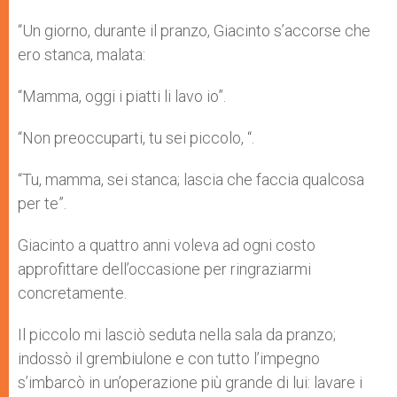
r
“Un giorno, durante il pranzo, Giacinto s’accorse che
ero stanca, mala­ta:
“Mamma, oggi i piatti li lavo io”.
“Non preoccuparti, tu sei piccolo, “.
“Tu, mam­ma, sei stanca; lascia che faccia qualcosa
per te”.
Giacinto a quattro anni voleva ad ogni costo
approfittare dell’occasione per ringraziarmi
concretamente.
Il piccolo mi lasciò seduta nella sala da pranzo;
indossò il grembiulone e con tutto l’impe­gno
s’imbarcò in un’operazione più grande di lui: lavare i