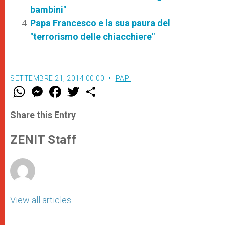
bambini"
Papa Francesco e la sua paura del
"terrorismo delle chiacchiere"
SETTEMBRE 21, 2014 00:00
PAPI
W
M
F
T
S
h
e
a
w
h
a
s
c
i
a
t
s
e
t
r
Share this Entry
s
e
b
t
e
A
n
o
e
p
g
o
r
ZENIT Staff
p
e
k
r
View all articles