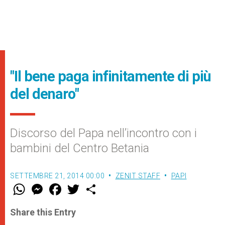
"Il bene paga infinitamente di più
del denaro"
Discorso del Papa nell’incontro con i
bambini del Centro Betania
SETTEMBRE 21, 2014 00:00
ZENIT STAFF
PAPI
W
M
F
T
S
h
e
a
w
h
a
s
c
i
a
t
s
e
t
r
Share this Entry
s
e
b
t
e