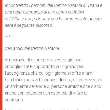
A
n
o
e
p
g
o
r
Incontrando i bambini del Centro Betania di Tirana e
p
e
k
una rappresentanza di altri centri caritativi
r
dell’Albania, papa Francesco ha pronunciato questa
sera il seguente discorso.
***
Cari amici del Centro Betania,
vi ringrazio di cuore per la vostra gioiosa
accoglienza! E soprattutto vi ringrazio per
l’accoglienza che qui ogni giorno si offre a tanti
bambini e ragazzi bisognosi di cura, di tenerezza, di
un ambiente sereno e di persone amiche che siano
anche veri educatori, un esempio di vita e un
sostegno.