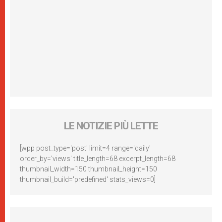
LE NOTIZIE PIÙ LETTE
[wpp post_type='post' limit=4 range='daily'
order_by='views' title_length=68 excerpt_length=68
thumbnail_width=150 thumbnail_height=150
thumbnail_build='predefined' stats_views=0]