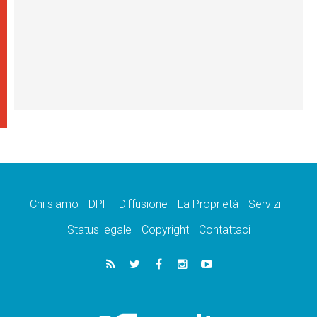
Chi siamo
DPF
Diffusione
La Proprietà
Servizi
Status legale
Copyright
Contattaci