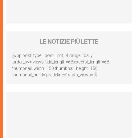
LE NOTIZIE PIÙ LETTE
[wpp post_type='post' limit=4 range='daily'
order_by='views' title_length=68 excerpt_length=68
thumbnail_width=150 thumbnail_height=150
thumbnail_build='predefined' stats_views=0]