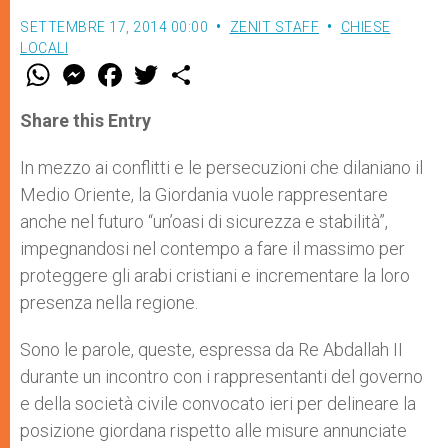
SETTEMBRE 17, 2014 00:00
ZENIT STAFF
CHIESE
LOCALI
W
M
F
T
S
h
e
a
w
h
a
s
c
i
a
t
s
e
t
r
Share this Entry
s
e
b
t
e
A
n
o
e
p
g
o
r
In mezzo ai conflitti e le persecuzioni che dilaniano il
p
e
k
Medio Oriente, la Giordania vuole rappresentare
r
anche nel futuro “un’oasi di sicurezza e stabilità”,
impegnandosi nel contempo a fare il massimo per
proteggere gli arabi cristiani e incrementare la loro
presenza nella regione.
Sono le parole, queste, espressa da Re Abdallah II
durante un incontro con i rappresentanti del governo
e della società civile convocato ieri per delineare la
posizione giordana rispetto alle misure annunciate