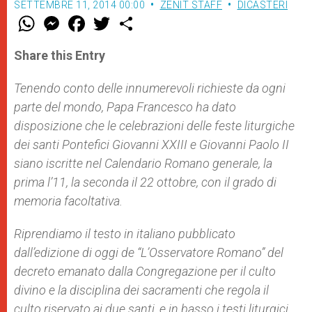
SETTEMBRE 11, 2014 00:00
ZENIT STAFF
DICASTERI
W
M
F
T
S
h
e
a
w
h
a
s
c
i
a
t
s
e
t
r
Share this Entry
s
e
b
t
e
A
n
o
e
p
g
o
r
Tenendo conto delle innumerevoli richieste da ogni
p
e
k
parte del mondo, Papa Francesco ha dato
r
disposizione che le celebrazioni delle feste liturgiche
dei santi Pontefici Giovanni XXIII e Giovanni Paolo II
siano iscritte nel Calendario Romano generale, la
prima l’11, la seconda il 22 ottobre, con il grado di
memoria facoltativa.
Riprendiamo il testo in italiano pubblicato
dall’edizione di oggi de “L’Osservatore Romano” del
decreto emanato dalla Congregazione per il culto
divino e la disciplina dei sacramenti che regola il
culto riservato ai due santi, e in basso i testi liturgici