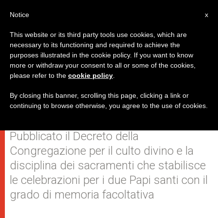
IT
Notice
x
This website or its third party tools use cookies, which are
necessary to its functioning and required to achieve the
purposes illustrated in the cookie policy. If you want to know
Giovanni XXIII e Giovanni Paolo II:
more or withdraw your consent to all or some of the cookies,
please refer to the
cookie policy
.
le feste liturgiche l'11 e il 22
ottobre
By closing this banner, scrolling this page, clicking a link or
continuing to browse otherwise, you agree to the use of cookies.
Pubblicato il Decreto della
Congregazione per il culto divino e la
disciplina dei sacramenti che stabilisce
le celebrazioni per i due Papi santi con il
grado di memoria facoltativa