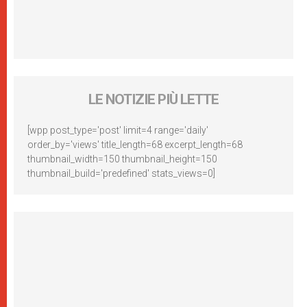
LE NOTIZIE PIÙ LETTE
[wpp post_type='post' limit=4 range='daily'
order_by='views' title_length=68 excerpt_length=68
thumbnail_width=150 thumbnail_height=150
thumbnail_build='predefined' stats_views=0]