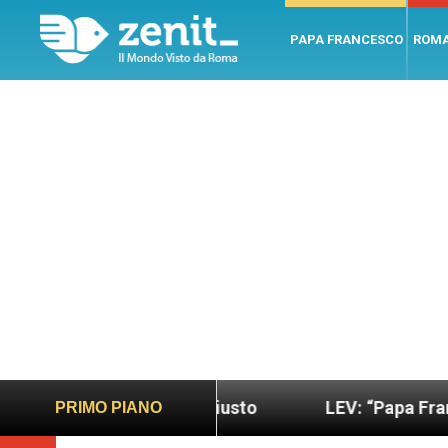
PAPA FRANCESCO
ROM
o più sano e giusto
LEV: “Papa Francesco. Un uo
PRIMO PIANO