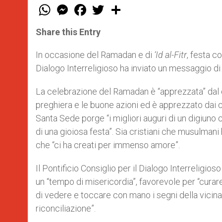
W
M
F
T
S
h
e
a
w
h
a
s
c
i
a
t
s
e
t
r
Share this Entry
s
e
b
t
e
A
n
o
e
p
g
o
r
In occasione del Ramadan e di
‘Id al-Fitr
, festa co
p
e
k
Dialogo Interreligioso ha inviato un messaggio di
r
La celebrazione del Ramadan è “apprezzata” dal di
preghiera e le buone azioni ed è apprezzato dai cri
Santa Sede porge “i migliori auguri di un digiuno 
di una gioiosa festa”. Sia cristiani che musulman
che “ci ha creati per immenso amore”.
Il Pontificio Consiglio per il Dialogo Interreligi
un “tempo di misericordia”, favorevole per “curare
di vedere e toccare con mano i segni della vicinanza
riconciliazione”.