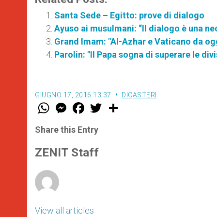
Santa Sede – Egitto: prove di dialogo
Ayuso ai musulmani: “Il dialogo è una ne
Grand Imam: "Al-Azhar e Vaticano da oggi
Parolin: "Il Papa sogna di superare le divi
GIUGNO 17, 2016 13:37
DICASTERI
W
M
F
T
S
h
e
a
w
h
a
s
c
i
a
t
s
e
t
r
Share this Entry
s
e
b
t
e
A
n
o
e
p
g
o
r
ZENIT Staff
p
e
k
r
View all articles