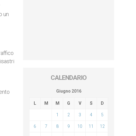
r
o un
raffico
isastri
CALENDARIO
Giugno 2016
mento
L
M
M
G
V
S
D
1
2
3
4
5
6
7
8
9
10
11
12