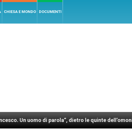
A
CHIESA E MONDO
DOCUMENTI
mo di parola”, dietro le quinte dell’omonimo film di