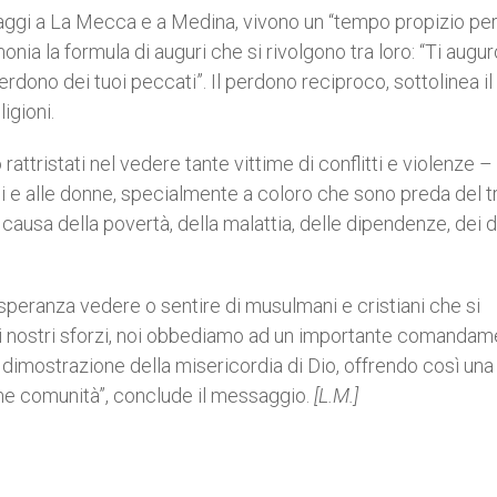
naggi a La Mecca e a Medina, vivono un “tempo propizio pe
nia la formula di auguri che si rivolgono tra loro: “Ti augur
perdono dei tuoi peccati”. Il perdono reciproco, sottolinea il
igioni.
attristati nel vedere tante vittime di conflitti e violenze –
ni e alle donne, specialmente a coloro che sono preda del t
ausa della povertà, della malattia, delle dipendenze, dei d
 speranza vedere o sentire di musulmani e cristiani che si
 i nostri sforzi, noi obbediamo ad un importante comanda
o dimostrazione della misericordia di Dio, offrendo così una
ome comunità”, conclude il messaggio.
[L.M.]