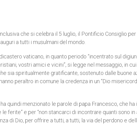
nclusiva che si celebra il 5 luglio, il Pontificio Consiglio per 
 auguri a tutti i musulmani del mondo.
castero vaticano, in quanto periodo “incentrato sul digiuno
stiani, vostri amici e vicini”, si legge nel messaggio, in cui
che sia spiritualmente gratificante, sostenuto dalle buone az
i hanno peraltro in comune la credenza in un “Dio misericor
oso ha quindi menzionato le parole di papa Francesco, che ha
 le ferite” e per “non stancarci di incontrare quanti sono in
 di Dio, per offrire a tutti, a tutti, la via del perdono e del