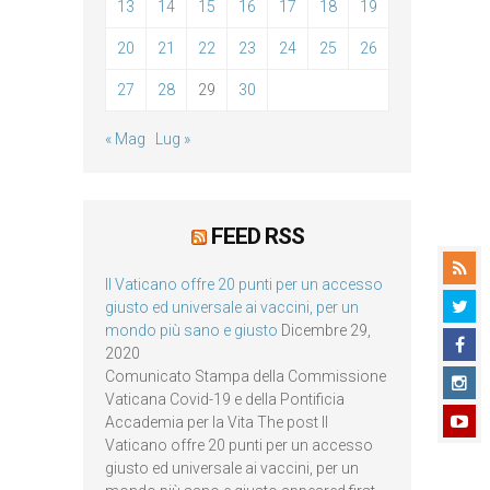
13
14
15
16
17
18
19
20
21
22
23
24
25
26
27
28
29
30
« Mag
Lug »
FEED RSS
Il Vaticano offre 20 punti per un accesso
giusto ed universale ai vaccini, per un
mondo più sano e giusto
Dicembre 29,
2020
Comunicato Stampa della Commissione
Vaticana Covid-19 e della Pontificia
Accademia per la Vita The post Il
Vaticano offre 20 punti per un accesso
giusto ed universale ai vaccini, per un