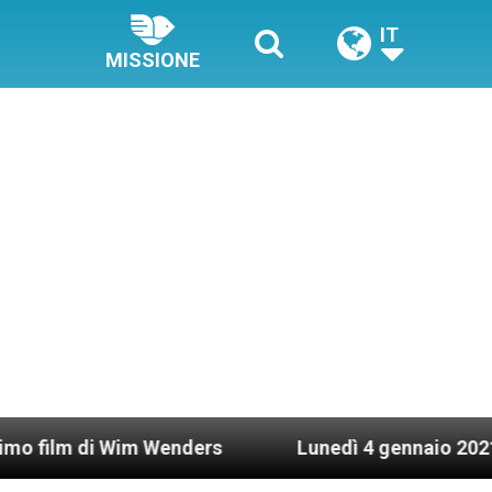
IT
MISSIONE
 Wim Wenders
Lunedì 4 gennaio 2021: Possesso c