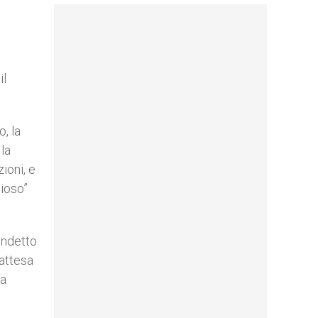
il
, la
 la
ioni, e
dioso”
 indetto
 attesa
la