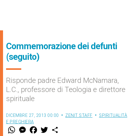
Commemorazione dei defunti
(seguito)
Risponde padre Edward McNamara,
L.C., professore di Teologia e direttore
spirituale
DICEMBRE 27, 2013 00:00
ZENIT STAFF
SPIRITUALITÀ
E PREGHIERA
W
M
F
T
S
h
e
a
w
h