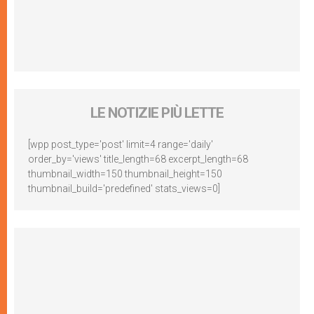
LE NOTIZIE PIÙ LETTE
[wpp post_type='post' limit=4 range='daily'
order_by='views' title_length=68 excerpt_length=68
thumbnail_width=150 thumbnail_height=150
thumbnail_build='predefined' stats_views=0]