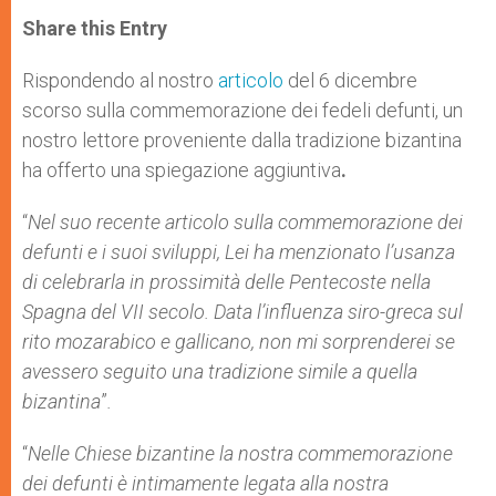
a
s
c
i
a
t
s
e
t
r
Share this Entry
s
e
b
t
e
A
n
o
e
p
g
o
r
Rispondendo al nostro
articolo
del 6 dicembre
p
e
k
scorso sulla commemorazione dei fedeli defunti, un
r
nostro lettore proveniente dalla tradizione bizantina
ha offerto una spiegazione aggiuntiva
.
“
Nel suo recente articolo sulla commemorazione dei
defunti e i suoi sviluppi, Lei ha menzionato l’usanza
di celebrarla in prossimità delle Pentecoste nella
Spagna del VII secolo. Data l’influenza siro-greca sul
rito mozarabico e gallicano, non mi sorprenderei se
avessero seguito una tradizione simile a quella
bizantina
”
.
“
Nelle Chiese bizantine la nostra commemorazione
dei defunti è intimamente legata alla nostra