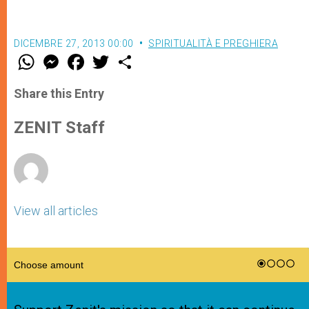
DICEMBRE 27, 2013 00:00
SPIRITUALITÀ E PREGHIERA
W
M
F
T
S
h
e
a
w
h
a
s
c
i
a
t
s
e
t
r
Share this Entry
s
e
b
t
e
A
n
o
e
p
g
o
r
ZENIT Staff
p
e
k
r
View all articles