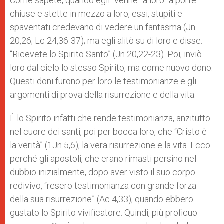
Come sapete, quando egli “venne” a loro “a porte
chiuse e stette in mezzo a loro, essi, stupiti e
spaventati credevano di vedere un fantasma (Jn
20,26; Lc 24,36-37); ma egli alitò su di loro e disse:
“Ricevete lo Spirito Santo” (Jn 20,22-23). Poi, inviò
loro dal cielo lo stesso Spirito, ma come nuovo dono.
Questi doni furono per loro le testimonianze e gli
argomenti di prova della risurrezione e della vita.
È lo Spirito infatti che rende testimonianza, anzitutto
nel cuore dei santi, poi per bocca loro, che “Cristo è
la verità” (1Jn 5,6), la vera risurrezione e la vita. Ecco
perché gli apostoli, che erano rimasti persino nel
dubbio inizialmente, dopo aver visto il suo corpo
redivivo, “resero testimonianza con grande forza
della sua risurrezione” (Ac 4,33), quando ebbero
gustato lo Spirito vivificatore. Quindi, più proficuo