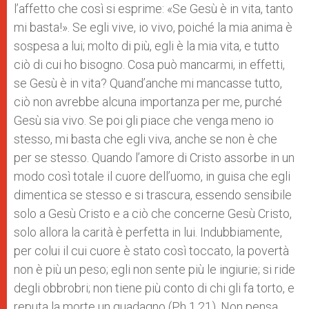
l’affetto che così si esprime: «Se Gesù è in vita, tanto
mi basta!». Se egli vive, io vivo, poiché la mia anima è
sospesa a lui; molto di più, egli è la mia vita, e tutto
ciò di cui ho bisogno. Cosa può mancarmi, in effetti,
se Gesù è in vita? Quand’anche mi mancasse tutto,
ciò non avrebbe alcuna importanza per me, purché
Gesù sia vivo. Se poi gli piace che venga meno io
stesso, mi basta che egli viva, anche se non è che
per se stesso. Quando l’amore di Cristo assorbe in un
modo così totale il cuore dell’uomo, in guisa che egli
dimentica se stesso e si trascura, essendo sensibile
solo a Gesù Cristo e a ciò che concerne Gesù Cristo,
solo allora la carità è perfetta in lui. Indubbiamente,
per colui il cui cuore è stato così toccato, la povertà
non è più un peso; egli non sente più le ingiurie; si ride
degli obbrobri; non tiene più conto di chi gli fa torto, e
reputa la morte un guadagno (Ph 1,21). Non pensa