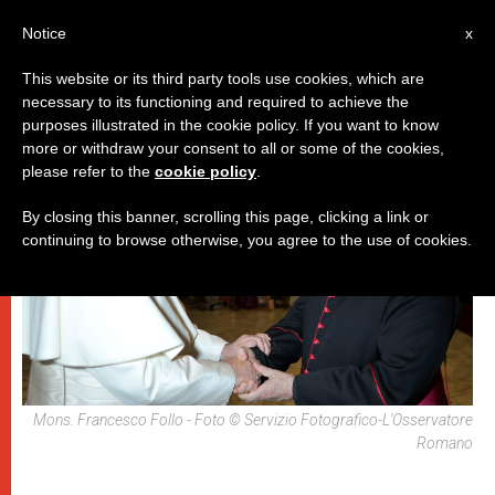
IT
Notice
x
This website or its third party tools use cookies, which are
necessary to its functioning and required to achieve the
,
DICASTERI
SPIRITUALITÀ E PREGHIERA
purposes illustrated in the cookie policy. If you want to know
more or withdraw your consent to all or some of the cookies,
please refer to the
cookie policy
.
By closing this banner, scrolling this page, clicking a link or
continuing to browse otherwise, you agree to the use of cookies.
Mons. Francesco Follo - Foto © Servizio Fotografico-L'Osservatore
Romano