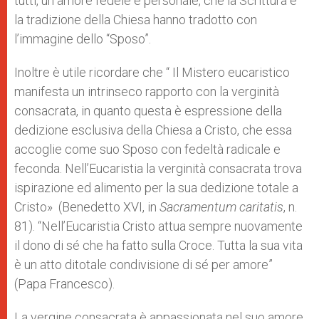
tutti, un amore fedele e personale, che la Scrittura e
la tra­dizione della Chiesa hanno tradot­to con
l’immagine dello “Sposo”.
Inoltre è utile ricordare che “ Il Mistero eucaristico
manifesta un intrinseco rapporto con la verginità
consacrata, in quanto questa è espressione della
dedizione esclusiva della Chiesa a Cristo, che essa
accoglie come suo Sposo con fedeltà radicale e
feconda. Nell’Eucaristia la verginità consacrata trova
ispirazione ed alimento per la sua dedizione totale a
Cristo» (Benedetto XVI, in
Sacramentum caritatis
, n.
81). “Nell’Eucaristia Cristo attua sempre nuovamente
il dono di sé che ha fatto sulla Croce. Tutta la sua vita
è un atto ditotale condivisione di sé per amore”
(Papa Francesco).
La vergine consacrata è appassionata nel suo amore