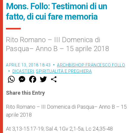
Mons. Follo: Testimoni di un
fatto, di cui fare memoria
Rito Romano – III Domenica di
Pasqua– Anno B – 15 aprile 2018
APRILE 13, 2018 18:43
ARCHBISHOP FRANCESCO FOLLO
DICASTERI
,
SPIRITUALITÀ E PREGHIERA
W
M
F
T
S
h
e
a
w
h
a
s
c
i
a
t
s
e
t
r
Share this Entry
s
e
b
t
e
A
n
o
e
p
g
o
r
Rito Romano – III Domenica di Pasqua– Anno B – 15
p
e
k
aprile 2018
r
At 3,13-15.17-19; Sal 4; 1Gv 2,1-5a; Lc 24,35-48