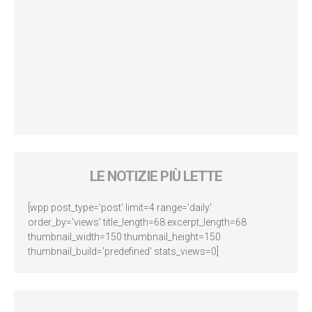
LE NOTIZIE PIÙ LETTE
[wpp post_type='post' limit=4 range='daily'
order_by='views' title_length=68 excerpt_length=68
thumbnail_width=150 thumbnail_height=150
thumbnail_build='predefined' stats_views=0]