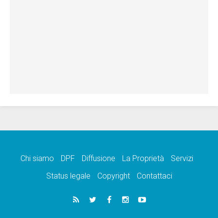
Chi siamo
DPF
Diffusione
La Proprietà
Servizi
Status legale
Copyright
Contattaci