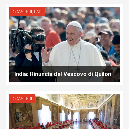
,
DICASTERI
PAPI
India: Rinuncia del Vescovo di Quilon
DICASTERI