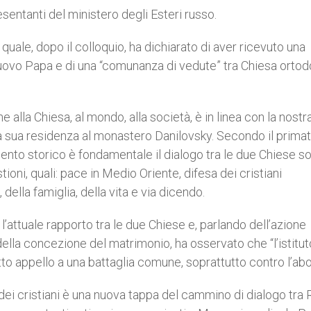
entanti del ministero degli Esteri russo.
il quale, dopo il colloquio, ha dichiarato di aver ricevuto una
nuovo Papa e di una “comunanza di vedute” tra Chiesa orto
lla Chiesa, al mondo, alla società, è in linea con la nostr
ella sua residenza al monastero Danilovsky. Secondo il prima
nto storico è fondamentale il dialogo tra le due Chiese sor
ni, quali: pace in Medio Oriente, difesa dei cristiani
 della famiglia, della vita e via dicendo.
 l’attuale rapporto tra le due Chiese e, parlando dell’azione
 della concezione del matrimonio, ha osservato che “l’istitut
atto appello a una battaglia comune, soprattutto contro l’abo
 dei cristiani è una nuova tappa del cammino di dialogo tra 