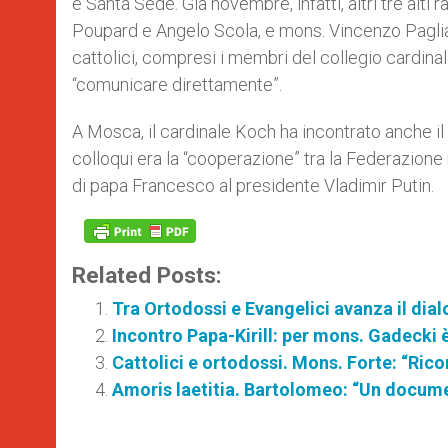
e Santa Sede. Già novembre, infatti, altri tre alti
Poupard e Angelo Scola, e mons. Vincenzo Paglia.
cattolici, compresi i membri del collegio cardinali
“comunicare direttamente”.
A Mosca, il cardinale Koch ha incontrato anche il
colloqui era la “cooperazione” tra la Federazione
di papa Francesco al presidente Vladimir Putin.
Related Posts:
Tra Ortodossi e Evangelici avanza il di
Incontro Papa-Kirill: per mons. Gadecki è
Cattolici e ortodossi. Mons. Forte: “Rico
Amoris laetitia. Bartolomeo: “Un docume