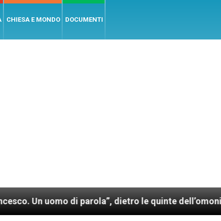
A
CHIESA E MONDO
DOCUMENTI
omo di parola”, dietro le quinte dell’omonimo film di