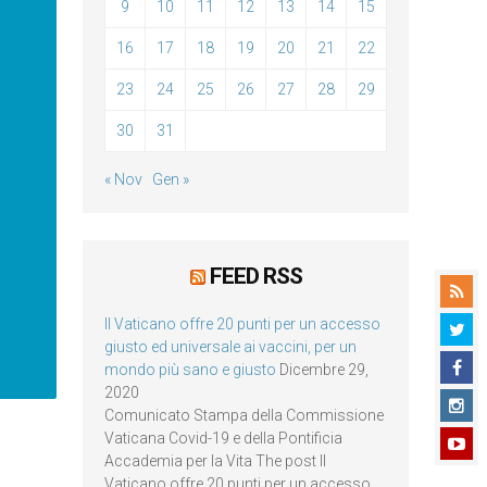
9
10
11
12
13
14
15
16
17
18
19
20
21
22
23
24
25
26
27
28
29
30
31
« Nov
Gen »
FEED RSS
Il Vaticano offre 20 punti per un accesso
giusto ed universale ai vaccini, per un
mondo più sano e giusto
Dicembre 29,
2020
Comunicato Stampa della Commissione
Vaticana Covid-19 e della Pontificia
Accademia per la Vita The post Il
Vaticano offre 20 punti per un accesso