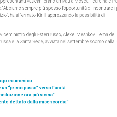
 rappresentanti vaticani erano arrivati a Mosca: i cardinale P
”Abbiamo sempre più spesso l’opportunità di incontrare i p
zio”, ha affermato Kirill, apprezzando la possibilità di
 viceministro degli Esteri russo, Alexei Meshkov. Tema dei
 russa e la Santa Sede, avviata nel settembre scorso dalla l
alogo ecumenico
 un “primo passo” verso l’unità
nciliazione ora più vicina”
nto dettato dalla misericordia”