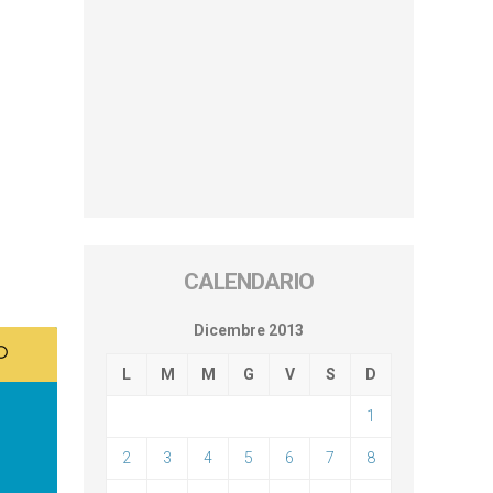
CALENDARIO
Dicembre 2013
L
M
M
G
V
S
D
1
2
3
4
5
6
7
8