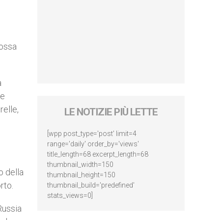
dossa
a
te
elle,
LE NOTIZIE PIÙ LETTE
[wpp post_type='post' limit=4
range='daily' order_by='views'
title_length=68 excerpt_length=68
thumbnail_width=150
o della
thumbnail_height=150
rto.
thumbnail_build='predefined'
stats_views=0]
Russia