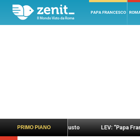
PAPA FRANCESCO
ROM
do più sano e giusto
LEV: “Papa Francesco. Un u
PRIMO PIANO