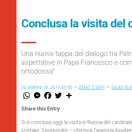
Conclusa la visita del
Una nuova tappa del dialogo tra Patria
aspettative in Papa Francesco e com
ortodossa”
DICEMBRE 19, 2013 00:00
ZENIT STAFF
DICASTER
W
M
F
T
S
h
e
a
w
h
a
s
c
i
a
t
s
e
t
r
Share this Entry
s
e
b
t
e
A
n
o
e
p
g
o
r
Si è conclusa oggi la visita in Russia del cardinal
p
e
k
cristiani. Il porporato – riferisce l’agenzia Asia
r