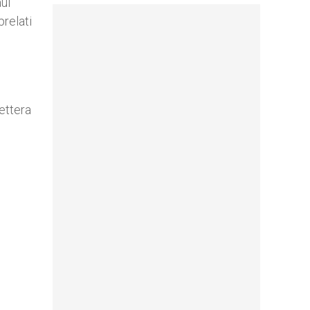
aul
relati
ettera