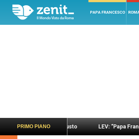
PAPA FRANCESCO
ROM
più sano e giusto
LEV: “Papa Francesco. Un uom
PRIMO PIANO