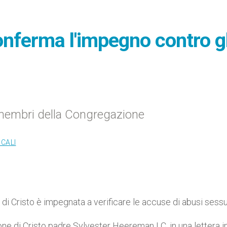
onferma l'impegno contro gl
 i membri della Congregazione
OCALI
di Cristo è impegnata a verificare le accuse di abusi sessua
ione di Cristo padre Sylvester Heereman LC, in una lettera i