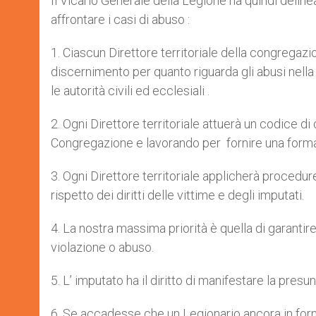
Il Vicario Generale della Legione ha quindi deline
affrontare i casi di abuso :
1. Ciascun Direttore territoriale della congregazi
discernimento per quanto riguarda gli abusi nell
le autorità civili ed ecclesiali .
2. Ogni Direttore territoriale attuerà un codice d
Congregazione e lavorando per fornire una form
3. Ogni Direttore territoriale applicherà procedur
rispetto dei diritti delle vittime e degli imputati.
4. La nostra massima priorità è quella di garantir
violazione o abuso.
5. L’ imputato ha il diritto di manifestare la pres
6. Se accadesse che un Legionario ancora in forma