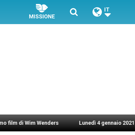
IT
MISSIONE
im Wenders
Lunedì 4 gennaio 2021: Possesso car