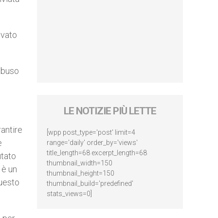
ovato
 abuso
LE NOTIZIE PIÙ LETTE
antire
[wpp post_type='post' limit=4
e
range='daily' order_by='views'
title_length=68 excerpt_length=68
utato
thumbnail_width=150
 è un
thumbnail_height=150
questo
thumbnail_build='predefined'
stats_views=0]