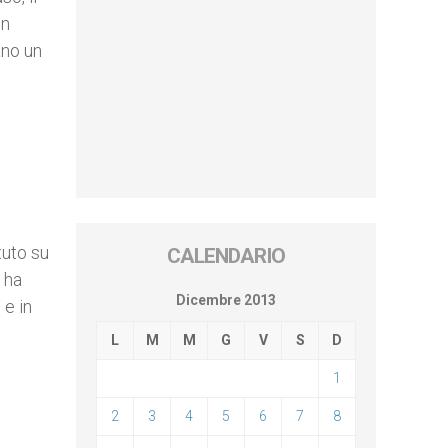
un
ano un
tuto su
CALENDARIO
 ha
Dicembre 2013
 e in
L
M
M
G
V
S
D
1
2
3
4
5
6
7
8