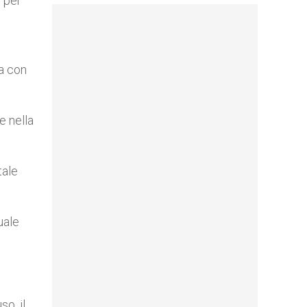
o per
ta con
e nella
tale
uale
o, il