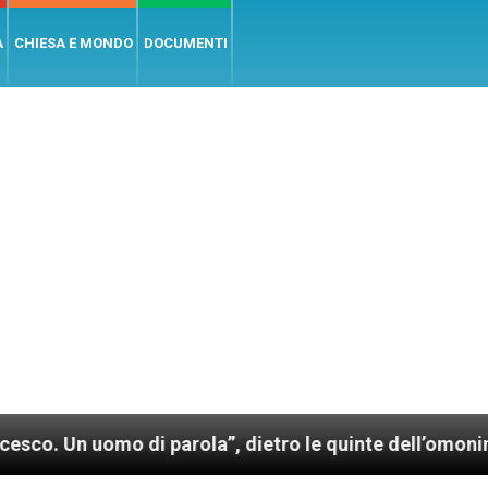
A
CHIESA E MONDO
DOCUMENTI
o di parola”, dietro le quinte dell’omonimo film di W