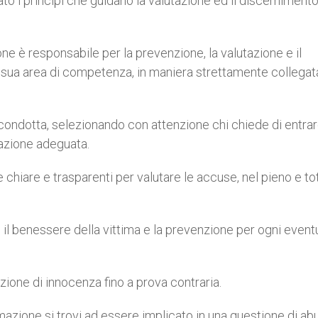
ato i principi che guidano la valutazione ed il discerniment
one è responsabile per la prevenzione, la valutazione e il
a sua area di competenza, in maniera strettamente collega
i condotta, selezionando con attenzione chi chiede di entrar
azione adeguata.
e chiare e trasparenti per valutare le accuse, nel pieno e to
e il benessere della vittima e la prevenzione per ogni event
unzione di innocenza fino a prova contraria.
zione si trovi ad essere implicato in una questione di abus