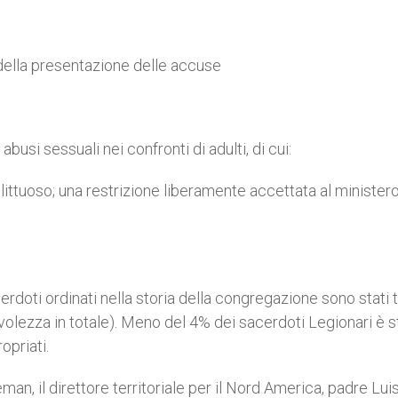
della presentazione delle accuse
abusi sessuali nei confronti di adulti, di cui:
ttuoso; una restrizione liberamente accettata al minister
rdoti ordinati nella storia della congregazione sono stati t
volezza in totale). Meno del 4% dei sacerdoti Legionari è s
priati.
n, il direttore territoriale per il Nord America, padre Lui