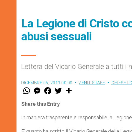
La Legione di Cristo c
abusi sessuali
Lettera del Vicario Generale a tutti
DICEMBRE 05, 2013 00:00
ZENIT STAFF
CHIESE L
W
M
F
T
S
h
e
a
w
h
a
s
c
i
a
t
s
e
t
r
Share this Entry
s
e
b
t
e
A
n
o
e
p
g
o
r
In maniera trasparente e responsabile la Legione 
p
e
k
r
E’ quanto ha scritto il Vicario Generale della Leg