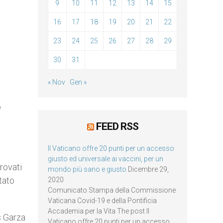
9
10
11
12
13
14
15
16
17
18
19
20
21
22
23
24
25
26
27
28
29
30
31
« Nov
Gen »
o
FEED RSS
Il Vaticano offre 20 punti per un accesso
giusto ed universale ai vaccini, per un
rovati
mondo più sano e giusto
Dicembre 29,
tato
2020
Comunicato Stampa della Commissione
Vaticana Covid-19 e della Pontificia
Accademia per la Vita The post Il
s Garza
Vaticano offre 20 punti per un accesso