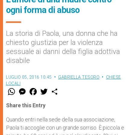
ogni forma di abuso
La storia di Paola, una donna che ha
chiesto giustizia per la violenza
sessuale ai danni della figlia adottiva
disabile
LUGLIO 05, 2016 10:45
GABRIELLA TESORO
CHIESE
LOCALI
W
M
F
T
S
h
e
a
w
h
a
s
c
i
a
t
s
e
t
r
Share this Entry
s
e
b
t
e
A
n
o
e
p
g
o
r
Quando entri nella sede della sua associazione,
p
e
k
Paola ti accoglie con un grande sorriso. È piccola e
r