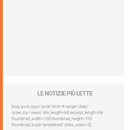
LE NOTIZIE PIÙ LETTE
[wpp post_type='post' limit=4 range='daily'
order_by='views' title_length=68 excerpt_length=68
thumbnail_width=150 thumbnail_height=150
thumbnail_build='predefined' stats_views=0]