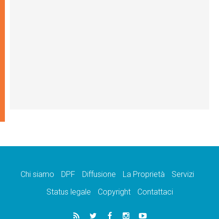
Chi siamo
DPF
Diffusione
La Proprietà
Servizi
Status legale
Copyright
Contattaci