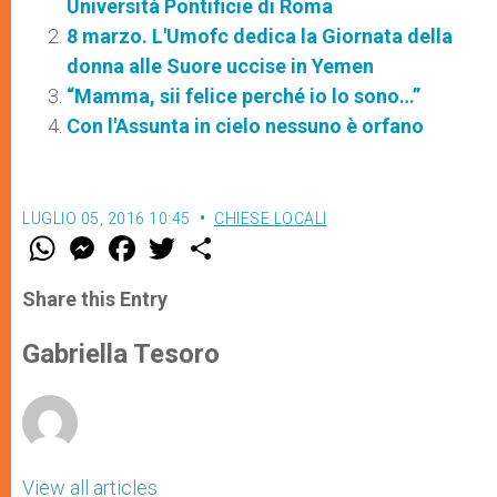
Università Pontificie di Roma
8 marzo. L'Umofc dedica la Giornata della
donna alle Suore uccise in Yemen
“Mamma, sii felice perché io lo sono…”
Con l'Assunta in cielo nessuno è orfano
LUGLIO 05, 2016 10:45
CHIESE LOCALI
W
M
F
T
S
h
e
a
w
h
a
s
c
i
a
t
s
e
t
r
Share this Entry
s
e
b
t
e
A
n
o
e
p
g
o
r
Gabriella Tesoro
p
e
k
r
View all articles