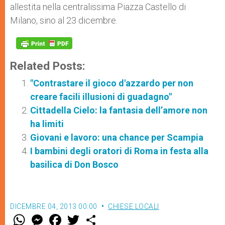
allestita nella centralissima Piazza Castello di
Milano, sino al 23 dicembre.
Related Posts:
"Contrastare il gioco d'azzardo per non
creare facili illusioni di guadagno"
Cittadella Cielo: la fantasia dell’amore non
ha limiti
Giovani e lavoro: una chance per Scampia
I bambini degli oratori di Roma in festa alla
basilica di Don Bosco
DICEMBRE 04, 2013 00:00
CHIESE LOCALI
W
M
F
T
S
h
e
a
w
h