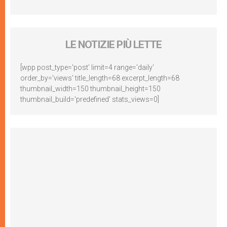
LE NOTIZIE PIÙ LETTE
[wpp post_type='post' limit=4 range='daily'
order_by='views' title_length=68 excerpt_length=68
thumbnail_width=150 thumbnail_height=150
thumbnail_build='predefined' stats_views=0]