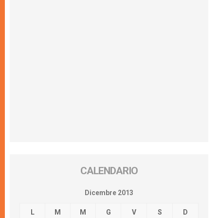
CALENDARIO
Dicembre 2013
L
M
M
G
V
S
D