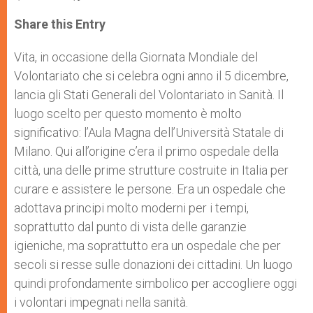
a
s
c
i
a
t
s
e
t
r
Share this Entry
s
e
b
t
e
A
n
o
e
p
g
o
r
Vita, in occasione della Giornata Mondiale del
p
e
k
Volontariato che si celebra ogni anno il 5 dicembre,
r
lancia gli Stati Generali del Volontariato in Sanità. Il
luogo scelto per questo momento è molto
significativo: l’Aula Magna dell’Università Statale di
Milano. Qui all’origine c’era il primo ospedale della
città, una delle prime strutture costruite in Italia per
curare e assistere le persone. Era un ospedale che
adottava principi molto moderni per i tempi,
soprattutto dal punto di vista delle garanzie
igieniche, ma soprattutto era un ospedale che per
secoli si resse sulle donazioni dei cittadini. Un luogo
quindi profondamente simbolico per accogliere oggi
i volontari impegnati nella sanità.