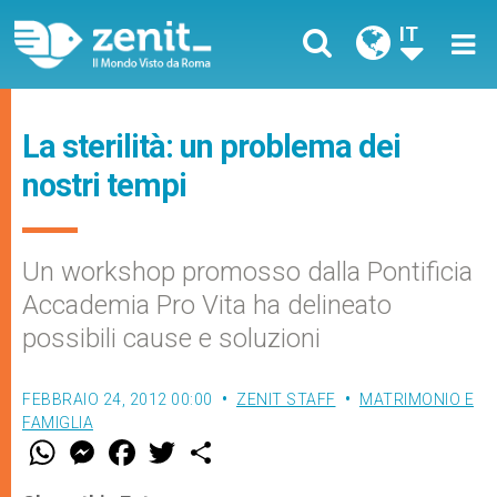
IT
La sterilità: un problema dei
nostri tempi
Un workshop promosso dalla Pontificia
Accademia Pro Vita ha delineato
possibili cause e soluzioni
FEBBRAIO 24, 2012 00:00
ZENIT STAFF
MATRIMONIO E
FAMIGLIA
W
M
F
T
S
h
e
a
w
h
a
s
c
i
a
t
s
e
t
r