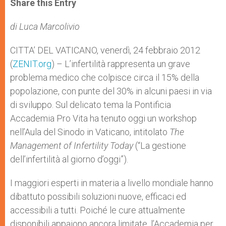
Share this Entry
s
e
b
t
e
A
n
o
e
p
g
o
r
di Luca Marcolivio
p
e
k
r
CITTA’ DEL VATICANO, venerdì, 24 febbraio 2012
(
ZENIT.org
) – L’infertilità rappresenta un grave
problema medico che colpisce circa il 15% della
popolazione, con punte del 30% in alcuni paesi in via
di sviluppo. Sul delicato tema la Pontificia
Accademia Pro Vita ha tenuto oggi un workshop
nell’Aula del Sinodo in Vaticano, intitolato
The
Management of Infertility Today
(“La gestione
dell’infertilità al giorno d’oggi”).
I maggiori esperti in materia a livello mondiale hanno
dibattuto possibili soluzioni nuove, efficaci ed
accessibili a tutti. Poiché le cure attualmente
disponibili appaiono ancora limitate, l’Accademia per