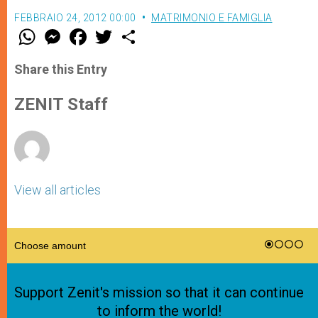
FEBBRAIO 24, 2012 00:00
MATRIMONIO E FAMIGLIA
W
M
F
T
S
h
e
a
w
h
a
s
c
i
a
t
s
e
t
r
Share this Entry
s
e
b
t
e
A
n
o
e
p
g
o
r
ZENIT Staff
p
e
k
r
View all articles