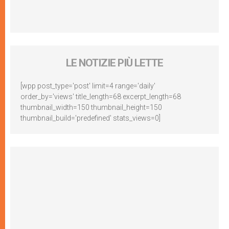
LE NOTIZIE PIÙ LETTE
[wpp post_type='post' limit=4 range='daily'
order_by='views' title_length=68 excerpt_length=68
thumbnail_width=150 thumbnail_height=150
thumbnail_build='predefined' stats_views=0]