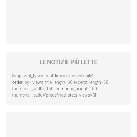
LE NOTIZIE PIÙ LETTE
[wpp post_type='post' limit=4 range='daily'
order_by='views' title_length=68 excerpt_length=68
thumbnail_width=150 thumbnail_height=150
thumbnail_build='predefined' stats_views=0]