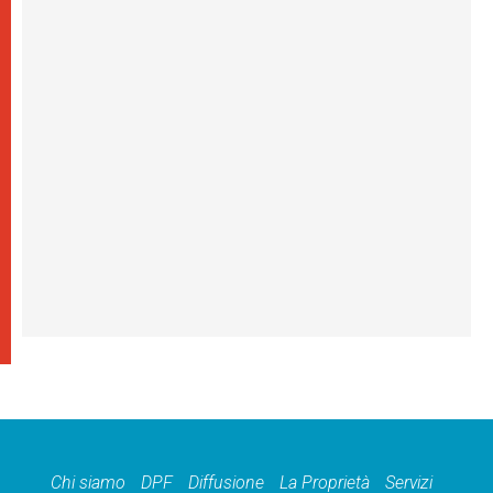
Chi siamo
DPF
Diffusione
La Proprietà
Servizi