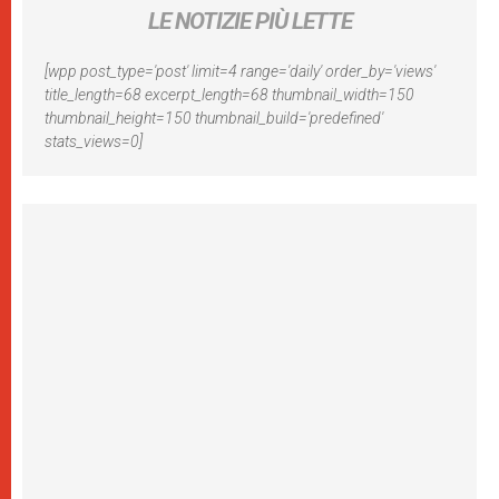
LE NOTIZIE PIÙ LETTE
[wpp post_type='post' limit=4 range='daily' order_by='views'
title_length=68 excerpt_length=68 thumbnail_width=150
thumbnail_height=150 thumbnail_build='predefined'
stats_views=0]