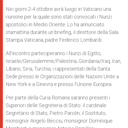
A
n
o
e
p
g
o
r
Nei giorni 2-4 ottobre avrà luogo in Vaticano una
p
e
k
riunione per la quale sono stati convocati i Nunzi
r
apostolici in Medio Oriente. Lo ha annunciato
stamattina durante un briefing, il direttore della Sala
Stampa Vaticana, padre Federico Lombardi.
All’incontro parteciperanno i Nunzi di Egitto,
Israele/Gerusalemme/Palestina, Giordania/Iraq, Iran,
Libano, Siria, Turchia; i rappresentati della Santa
Sede presso le Organizzazioni delle Nazioni Unite a
New York e a Ginevra e presso l’Unione Europea.
Per parte della Curia Romana saranno presenti i
Superiori delle Segreteria di Stato: il cardinale
Segretario di Stato, Pietro Parolin; il Sostituto,
monsignor Angelo Becciu; monsignor Dominique