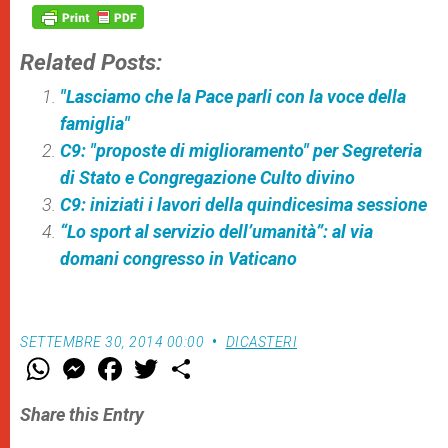
Related Posts:
"Lasciamo che la Pace parli con la voce della
famiglia"
C9: "proposte di miglioramento" per Segreteria
di Stato e Congregazione Culto divino
C9: iniziati i lavori della quindicesima sessione
“Lo sport al servizio dell’umanità”: al via
domani congresso in Vaticano
SETTEMBRE 30, 2014 00:00
DICASTERI
W
M
F
T
S
h
e
a
w
h
a
s
c
i
a
t
s
e
t
r
Share this Entry
s
e
b
t
e
A
n
o
e