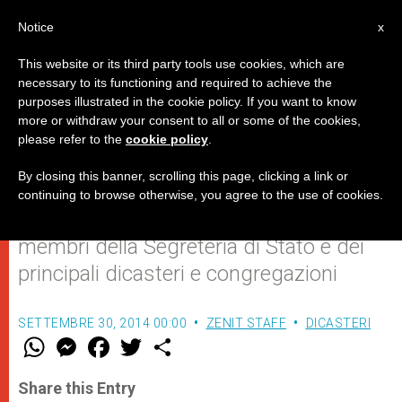
IT
Notice
x
This website or its third party tools use cookies, which are
necessary to its functioning and required to achieve the
purposes illustrated in the cookie policy. If you want to know
I Nunzi in Medio Oriente
more or withdraw your consent to all or some of the cookies,
please refer to the
cookie policy
.
convocati in Vaticano
By closing this banner, scrolling this page, clicking a link or
continuing to browse otherwise, you agree to the use of cookies.
Dal 2 al 4 ottobre la riunione con i
membri della Segreteria di Stato e dei
principali dicasteri e congregazioni
SETTEMBRE 30, 2014 00:00
ZENIT STAFF
DICASTERI
W
M
F
T
S
h
e
a
w
h
a
s
c
i
a
t
s
e
t
r
Share this Entry
s
e
b
t
e