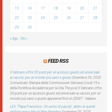
15
16
17
18
19
20
21
22
23
24
25
26
27
28
29
30
« Ago
Ott »
FEED RSS
Il Vaticano offre 20 punti per un accesso giusto ed universale
ai vaccini, per un mondo più sano e giusto
Dicembre 29, 2020
Comunicato Stampa della Commissione Vaticana Covid-19 e
della Pontificia Accademia per la Vita The post Il Vaticano offre
20 punti per un accesso giusto ed universale ai vaccini, per un
mondo più sano e giusto appeared first on ZENIT - Italiano.
LEV: “Papa Francesco. Un uomo di parola”, dietro le quinte
dell’omonimo film di Wim Wenders
Dicembre 29, 2020