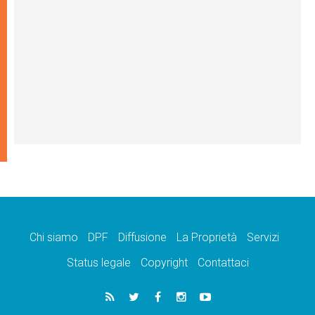
Chi siamo
DPF
Diffusione
La Proprietà
Servizi
Status legale
Copyright
Contattaci