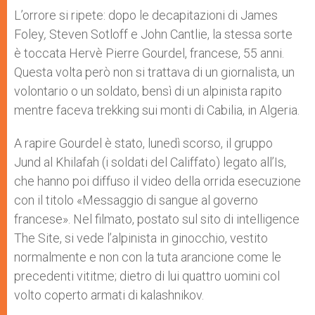
A
n
o
e
p
g
o
r
L’orrore si ripete: dopo le decapitazioni di James
p
e
k
Foley
,
Steven Sotloff e John Cantlie, la stessa sorte
r
è toccata Hervè Pierre Gourdel, francese, 55 anni.
Questa volta però non si trattava di un giornalista, un
volontario o un soldato, bensì di un alpinista rapito
mentre faceva trekking sui monti di Cabilia, in Algeria.
A rapire Gourdel è stato, lunedì scorso, il gruppo
Jund al Khilafah (i soldati del Califfato) legato all’Is,
che hanno poi diffuso il video della orrida esecuzione
con il titolo «Messaggio di sangue al governo
francese». Nel filmato, postato sul sito di intelligence
The Site, si vede l’alpinista in ginocchio, vestito
normalmente e non con la tuta arancione come le
precedenti vititme; dietro di lui quattro uomini col
volto coperto armati di kalashnikov.