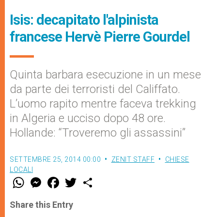
Isis: decapitato l'alpinista
francese Hervè Pierre Gourdel
Quinta barbara esecuzione in un mese
da parte dei terroristi del Califfato.
L’uomo rapito mentre faceva trekking
in Algeria e ucciso dopo 48 ore.
Hollande: “Troveremo gli assassini”
SETTEMBRE 25, 2014 00:00
ZENIT STAFF
CHIESE
LOCALI
W
M
F
T
S
h
e
a
w
h
a
s
c
i
a
t
s
e
t
r
Share this Entry
s
e
b
t
e