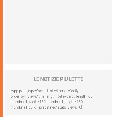
LE NOTIZIE PIÙ LETTE
[wpp post_type='post' limit=4 range='daily'
order_by='views' title_length=68 excerpt_length=68
thumbnail_width=150 thumbnail_height=150
thumbnail_build='predefined' stats_views=0]