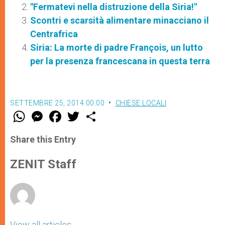
"Fermatevi nella distruzione della Siria!"
Scontri e scarsità alimentare minacciano il
Centrafrica
Siria: La morte di padre François, un lutto
per la presenza francescana in questa terra
SETTEMBRE 25, 2014 00:00
CHIESE LOCALI
W
M
F
T
S
h
e
a
w
h
a
s
c
i
a
t
s
e
t
r
Share this Entry
s
e
b
t
e
A
n
o
e
p
g
o
r
ZENIT Staff
p
e
k
r
View all articles