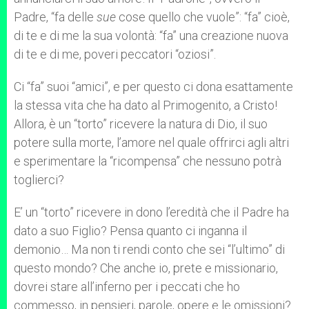
Padre, “fa delle
sue
cose quello che vuole”: “fa” cioè,
di te e di me la sua volontà: “fa” una creazione nuova
di te e di me, poveri peccatori “oziosi”.
Ci “fa” suoi “amici”, e per questo ci dona esattamente
la stessa vita che ha dato al Primogenito, a Cristo!
Allora, è un “torto” ricevere la natura di Dio, il suo
potere sulla morte, l’amore nel quale offrirci agli altri
e sperimentare la “ricompensa” che nessuno potrà
toglierci?
E’ un “torto” ricevere in dono l’eredità che il Padre ha
dato a suo Figlio? Pensa quanto ci inganna il
demonio… Ma non ti rendi conto che sei “l’ultimo” di
questo mondo? Che anche io, prete e missionario,
dovrei stare all’inferno per i peccati che ho
commesso, in pensieri, parole, opere e le omissioni?