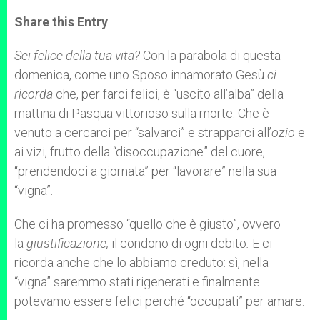
a
s
c
i
a
t
s
e
t
r
Share this Entry
s
e
b
t
e
A
n
o
e
p
g
o
r
Sei felice della tua vita?
Con la parabola di questa
p
e
k
domenica, come uno Sposo innamorato Gesù
r
ci
ricorda
che, per farci felici, è “uscito all’alba” della
mattina di Pasqua vittorioso sulla morte. Che è
venuto a cercarci per “salvarci” e strapparci all’
ozio
e
ai vizi, frutto della “disoccupazione” del cuore,
“prendendoci a giornata” per “lavorare” nella sua
“vigna”.
Che ci ha promesso “quello che è giusto”, ovvero
la
giustificazione,
il condono di ogni debito
.
E ci
ricorda anche che lo abbiamo creduto: sì, nella
“vigna” saremmo stati rigenerati e finalmente
potevamo essere felici perché “occupati” per amare.