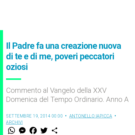
Il Padre fa una creazione nuova
di te e di me, poveri peccatori
oziosi
Commento al Vangelo della XXV
Domenica del Tempo Ordinario. Anno A
SETTEMBRE 19, 2014 00:00
ANTONELLO IAPICCA
ARCHIVI
W
M
F
T
S
h
e
a
w
h