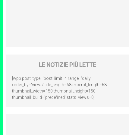
LE NOTIZIE PIÙ LETTE
[wpp post_type='post' limit=4 range='daily'
order_by='views' title_length=68 excerpt_length=68
thumbnail_width=150 thumbnail_height=150
thumbnail_build='predefined' stats_views=0]