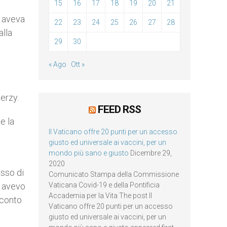
15
16
17
18
19
20
21
a aveva
22
23
24
25
26
27
28
alla
29
30
« Ago
Ott »
Jerzy.
FEED RSS
e la
Il Vaticano offre 20 punti per un accesso
giusto ed universale ai vaccini, per un
mondo più sano e giusto
Dicembre 29,
2020
esso di
Comunicato Stampa della Commissione
n avevo
Vaticana Covid-19 e della Pontificia
Accademia per la Vita The post Il
 conto
Vaticano offre 20 punti per un accesso
giusto ed universale ai vaccini, per un