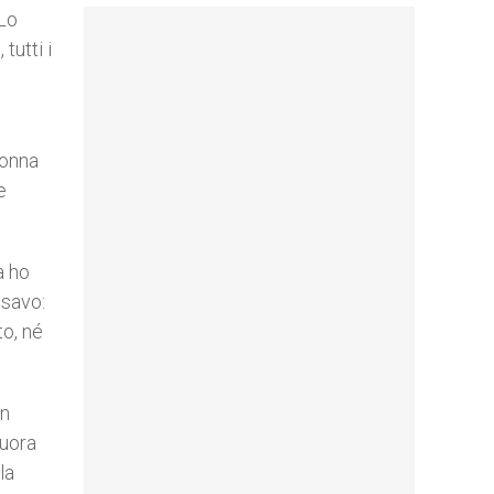
 Lo
tutti i
donna
e
a ho
nsavo:
to, né
in
suora
la