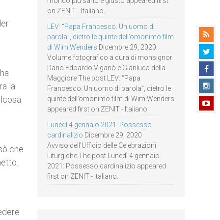
mondo più sano e giusto appeared first
on ZENIT - Italiano.
ler
LEV: “Papa Francesco. Un uomo di
parola”, dietro le quinte dell’omonimo film
di Wim Wenders
Dicembre 29, 2020
Volume fotografico a cura di monsignor
Dario Edoardo Viganò e Gianluca della
 ha
Maggiore The post LEV: “Papa
a la
Francesco. Un uomo di parola”, dietro le
alcosa
quinte dell’omonimo film di Wim Wenders
appeared first on ZENIT - Italiano.
Lunedì 4 gennaio 2021: Possesso
cardinalizio
Dicembre 29, 2020
Avviso dell’Ufficio delle Celebrazioni
nsò che
Liturgiche The post Lunedì 4 gennaio
netto.
2021: Possesso cardinalizio appeared
first on ZENIT - Italiano.
iedere