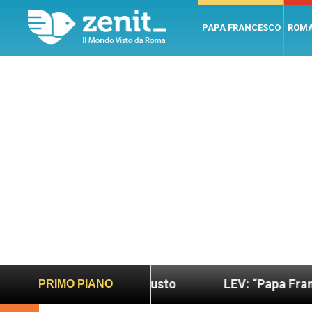
PAPA FRANCESCO
ROM
 più sano e giusto
LEV: “Papa Francesco. Un uom
PRIMO PIANO