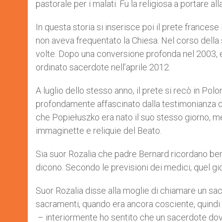
pastorale per i malati. Fu la religiosa a portare a
In questa storia si inserisce poi il prete frances
non aveva frequentato la Chiesa. Nel corso della 
volte. Dopo una conversione profonda nel 2003, e
ordinato sacerdote nell’aprile 2012.
A luglio dello stesso anno, il prete si recò in Pol
profondamente affascinato dalla testimonianza d
che Popiełuszko era nato il suo stesso giorno, 
immaginette e reliquie del Beato.
Sia suor Rozalia che padre Bernard ricordano be
dicono. Secondo le previsioni dei medici, quel g
Suor Rozalia disse alla moglie di chiamare un sa
sacramenti, quando era ancora cosciente, quindi 
– interiormente ho sentito che un sacerdote do