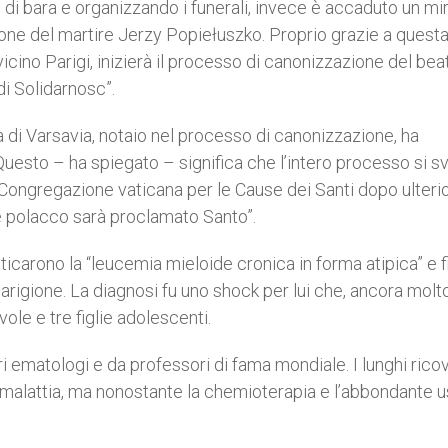
o di bara e organizzando i funerali, invece è accaduto un mi
one del martire Jerzy Popiełuszko. Proprio grazie a quest
vicino Parigi, inizierà il processo di canonizzazione del bea
i Solidarnosc”.
a di Varsavia, notaio nel processo di canonizzazione, ha
“Questo – ha spiegato – significa che l’intero processo si s
Congregazione vaticana per le Cause dei Santi dopo ulteri
re polacco sarà proclamato Santo”.
ticarono la “leucemia mieloide cronica in forma atipica” e f
guarigione. La diagnosi fu uno shock per lui che, ancora molt
le e tre figlie adolescenti.
ri ematologi e da professori di fama mondiale. I lunghi ricov
a malattia, ma nonostante la chemioterapia e l’abbondante u