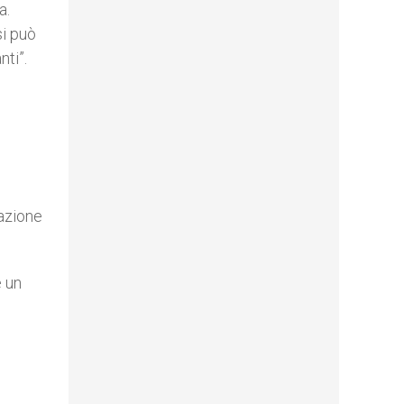
a.
si può
nti”.
azione
e un