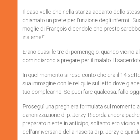
Il caso volle che nella stanza accanto dello stes
chiamato un prete per l’unzione degli infermi. Suo
moglie di François dicendole che presto sarebbe 
insieme!”.
Erano quasi le tre di pomeriggio, quando vicino a
cominciarono a pregare per il malato. Il sacerdote 
In quel momento si rese conto che era il 14 settem
sua immagine con le reliquie sul letto dove giacev
tuo compleanno. Se puoi fare qualcosa, fallo oggi.
Proseguì una preghiera formulata sul momento a pa
canonizzazione di p. Jerzy. Ricorda ancora padr
preparato niente in anticipo, soltanto ero vicino
dell’anniversario della nascita di p. Jerzy e quin