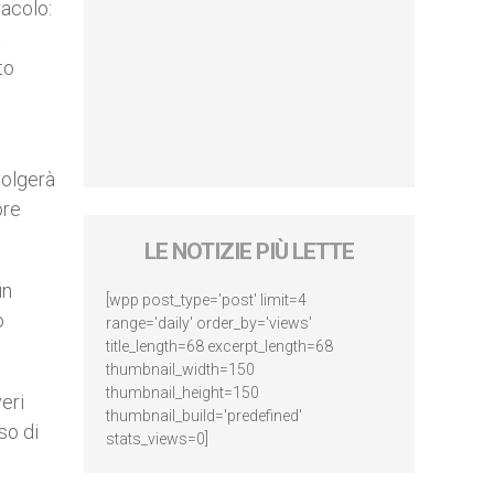
racolo:
a
to
volgerà
ore
LE NOTIZIE PIÙ LETTE
in
[wpp post_type='post' limit=4
o
range='daily' order_by='views'
title_length=68 excerpt_length=68
thumbnail_width=150
thumbnail_height=150
eri
thumbnail_build='predefined'
so di
stats_views=0]