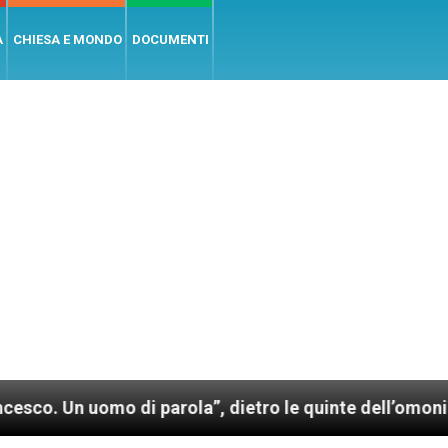
A
CHIESA E MONDO
DOCUMENTI
o di parola”, dietro le quinte dell’omonimo film di 