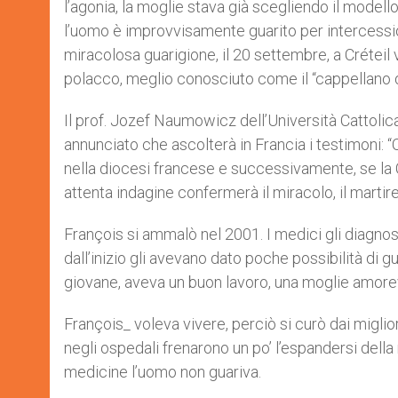
l’agonia, la moglie stava già scegliendo il modell
r
l’uomo è improvvisamente guarito per intercessi
miracolosa guarigione, il 20 settembre, a Créteil 
polacco, meglio conosciuto come il “cappellano d
Il prof. Jozef Naumowicz dell’Università Cattolic
annunciato che ascolterà in Francia i testimoni: 
nella diocesi francese e successivamente, se la 
attenta indagine confermerà il miracolo, il marti
François si ammalò nel 2001. I medici gli diagnos
dall’inizio gli avevano dato poche possibilità di 
giovane, aveva un buon lavoro, una moglie amorevo
François_ voleva vivere, perciò si curò dai miglio
negli ospedali frenarono un po’ l’espandersi dell
medicine l’uomo non guariva.