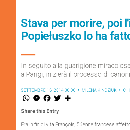
Stava per morire, poi l
Popiełuszko lo ha fatto
In seguito alla guarigione miracolos
a Parigi, inizierà il processo di cano
SETTEMBRE 18, 2014 00:00
MILENA KINDZIUK
CHI
W
M
F
T
S
h
e
a
w
h
a
s
c
i
a
t
s
e
t
r
Share this Entry
s
e
b
t
e
A
n
o
e
p
g
o
r
Era in fin di vita François, 56enne francese aff
p
e
k