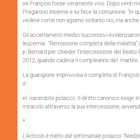
se François fosse veramente vivo. Dopo venti minu
Pregarono insieme e lui fece la comunione. “In que
vedere come non agiamo soltanto noi, ma anche Dio
Gli accertamenti medici successivi evidenziarono
leucemia . “Remissione completa della malattia” si
p. Bernard per chieder l’intercessione del Beato
2012, quando cadeva il compleanno del martire.
La guarigione improvvisa e completa di Françoi
d
el sacerdote polacco. Il diritto canonico esige 
miracolo attraverso la sua intercessione, avvenut
*
L’Articolo è tratto dal settimanale polacco “Niedz