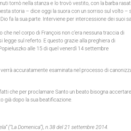
ti tornò nella stanza e lo trovò vestito, con la barba rasat
sta storia – dice oggi la suora con un sorriso sul volto – 
 fa la sua parte. Interviene per intercessione dei suoi sa
 che nel corpo di François non c’era nessuna traccia di
 legge sul referto. E questo grazie alla preghiera di
 Popiełuszko alle 15 di quel venerdì 14 settembre
s verrà accuratamente esaminata nel processo di canonizz
infatti che per proclamare Santo un beato bisogna accertar
o già dopo la sua beatificazione.
iela” (“La Domenica”), n.38 del 21 settembre 2014.