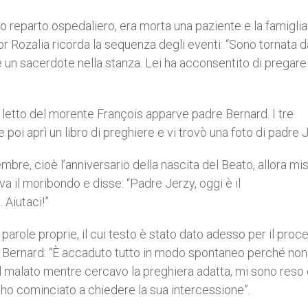
so reparto ospedaliero, era morta una paziente e la famigli
r Rozalia ricorda la sequenza degli eventi: “Sono tornata d
un sacerdote nella stanza. Lei ha acconsentito di pregare
l letto del morente François apparve padre Bernard. I tre
poi aprì un libro di preghiere e vi trovò una foto di padre 
bre, cioè l’anniversario della nascita del Beato, allora mis
a il moribondo e disse: “Padre Jerzy, oggi è il
 Aiutaci!”
role proprie, il cui testo è stato dato adesso per il proc
e Bernard: “È accaduto tutto in modo spontaneo perché no
 al malato mentre cercavo la preghiera adatta, mi sono reso
di ho cominciato a chiedere la sua intercessione”.