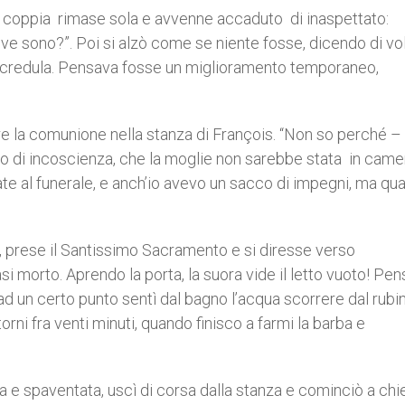
a coppia rimase sola e avvenne accaduto di inaspettato:
ove sono?”. Poi si alzò come se niente fosse, dicendo di vo
incredula. Pensava fosse un miglioramento temporaneo,
re la comunione nella stanza di François. “Non so perché –
o di incoscienza, che la moglie non sarebbe stata in camer
te al funerale, e anch’io avevo un sacco di impegni, ma qu
la, prese il Santissimo Sacramento e si diresse verso
i morto. Aprendo la porta, la suora vide il letto vuoto! Pe
 ad un certo punto sentì dal bagno l’acqua scorrere dal rubi
 torni fra venti minuti, quando finisco a farmi la barba e
a e spaventata, uscì di corsa dalla stanza e cominciò a ch