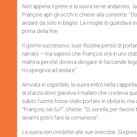
Non appena il prete e la suora se ne andarono, l
François aprì gli occhi e chiese alla consorte: “D
andare da solo in bagno. La moglie lo guardava 
prima della fine.
Il giorno successivo, suor Rozalia pensò di porta
narrato – ma sapevo che François era in uno stat
mattina perché ​​doveva sbrigare le faccende lega
mi spingeva ad andare”.
Arrivata in ospedale, la suora entrò nella cappel
la stanza dove giaceva il malato che credeva quas
subito l’uomo fosse stato portato in obitorio, ma
“François, sei tu?”, chiese. “Sì, sorella, per favore
lavarmi potrò fare la comunione”.
La suora non credette alle sue orecchie. Sorpres