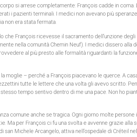
uo corpo si arrese completamente: François cadde in coma.
rati i pazienti terminali. I medici non avevano più speranze, 
via non era stata fermata.
do che François ricevesse il sacramento dell’unzione degli
lmente nella comunità Chemin Neuf). I medici dissero alla 
 provvedere al più presto alle formalità riguardanti la funzion
 la moglie – perché a François piacevano le querce. A cas
ezzettini tutte le lettere che una volta gli avevo scritto. Pe
ello stesso tempo sentivo dentro di me una pace. Non ho pian
stanza comune anche se tragica. Ogni giorno molte persone 
e. Ma per François ci fu una svolta e avvenne grazie alla 
i san Michele Arcangelo, attiva nell’ospedale di Créteil nel