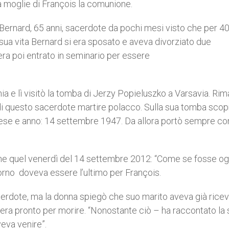
lla moglie di François la comunione.
e Bernard, 65 anni, sacerdote da pochi mesi visto che per 40
sua vita Bernard si era sposato e aveva divorziato due
ra poi entrato in seminario per essere
onia e lì visitò la tomba di Jerzy Popieluszko a Varsavia. Ri
i questo sacerdote martire polacco. Sulla sua tomba scop
mese e anno: 14 settembre 1947. Da allora portò sempre con
ne quel venerdì del 14 settembre 2012: “Come se fosse ogg
iorno doveva essere l’ultimo per François.
cerdote, ma la donna spiegò che suo marito aveva già ricev
era pronto per morire. “Nonostante ciò – ha raccontato la
veva venire”.