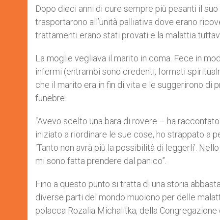
Dopo dieci anni di cure sempre più pesanti il s
trasportarono all’unità palliativa dove erano ricove
trattamenti erano stati provati e la malattia tutta
La moglie vegliava il marito in coma. Fece in mo
infermi (entrambi sono credenti, formati spiritua
che il marito era in fin di vita e le suggerirono di
funebre.
“Avevo scelto una bara di rovere – ha raccontato
iniziato a riordinare le sue cose, ho strappato a p
‘Tanto non avrà più la possibilità di leggerli’. N
mi sono fatta prendere dal panico”.
Fino a questo punto si tratta di una storia abba
diverse parti del mondo muoiono per delle malatti
polacca Rozalia Michalitka, della Congregazione d