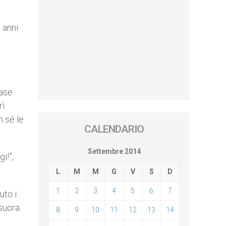
 anni
mase
rì
 sé le
CALENDARIO
Settembre 2014
i!”,
L
M
M
G
V
S
D
1
2
3
4
5
6
7
uto i
 suora
8
9
10
11
12
13
14