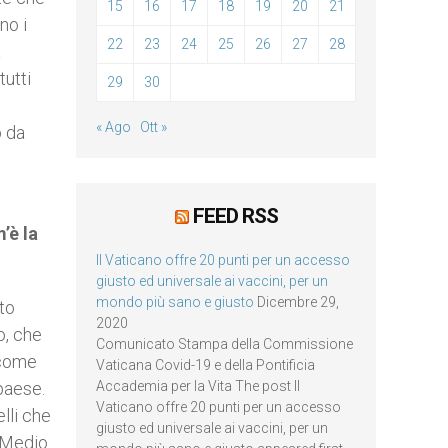
15
16
17
18
19
20
21
no i
22
23
24
25
26
27
28
a
tutti
29
30
« Ago
Ott »
o da
FEED RSS
’è la
Il Vaticano offre 20 punti per un accesso
giusto ed universale ai vaccini, per un
mondo più sano e giusto
Dicembre 29,
ato
2020
o, che
Comunicato Stampa della Commissione
 come
Vaticana Covid-19 e della Pontificia
paese.
Accademia per la Vita The post Il
Vaticano offre 20 punti per un accesso
lli che
giusto ed universale ai vaccini, per un
n Medio