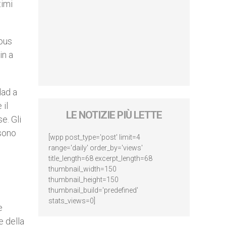
timi
ious
in a
.
dad a
 il
LE NOTIZIE PIÙ LETTE
e. Gli
 sono
[wpp post_type='post' limit=4
range='daily' order_by='views'
title_length=68 excerpt_length=68
thumbnail_width=150
thumbnail_height=150
thumbnail_build='predefined'
o
stats_views=0]
e
e della