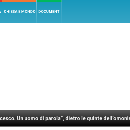
A
CHIESA E MONDO
DOCUMENTI
o di parola”, dietro le quinte dell’omonimo film di 