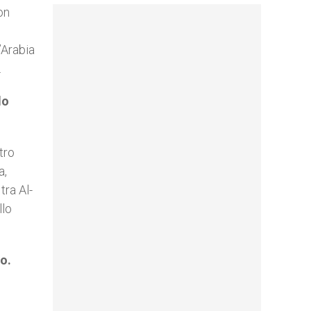
on
’Arabia
.
lo
tro
a,
tra Al-
llo
o.