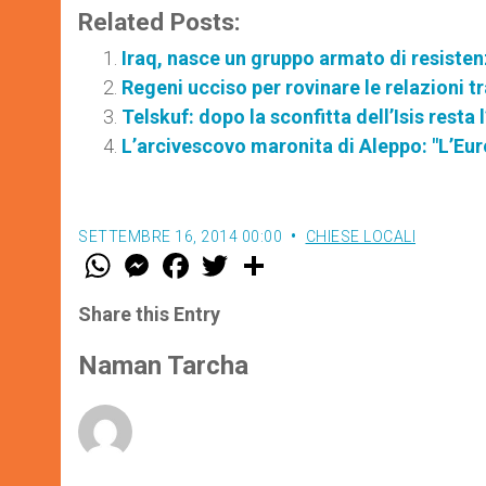
Related Posts:
Iraq, nasce un gruppo armato di resistenz
Regeni ucciso per rovinare le relazioni tra
Telskuf: dopo la sconfitta dell’Isis resta 
L’arcivescovo maronita di Aleppo: "L’Eur
SETTEMBRE 16, 2014 00:00
CHIESE LOCALI
W
M
F
T
S
h
e
a
w
h
a
s
c
i
a
t
s
e
t
r
Share this Entry
s
e
b
t
e
A
n
o
e
p
g
o
r
Naman Tarcha
p
e
k
r