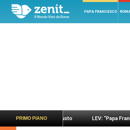
PAPA FRANCESCO
ROM
 più sano e giusto
LEV: “Papa Francesco. Un uom
PRIMO PIANO