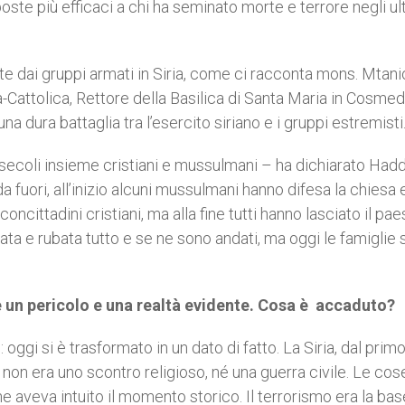
poste più efficaci a chi ha seminato morte e terrore negli ul
ate dai gruppi armati in Siria, come ci racconta mons. Mtan
Cattolica, Rettore della Basilica di Santa Maria in Cosmed
na dura battaglia tra l’esercito siriano e i gruppi estremisti
 secoli insieme cristiani e mussulmani – ha dichiarato Had
a fuori, all’inizio alcuni mussulmani hanno difesa la chiesa e
ittadini cristiani, ma alla fine tutti hanno lasciato il paes
a e rubata tutto e se ne sono andati, ma oggi le famiglie
 è un pericolo e una realtà evidente. Cosa è accaduto?
 oggi si è trasformato in un dato di fatto. La Siria, dal prim
non era uno scontro religioso, né una guerra civile. Le cos
he aveva intuito il momento storico. Il terrorismo era la bas