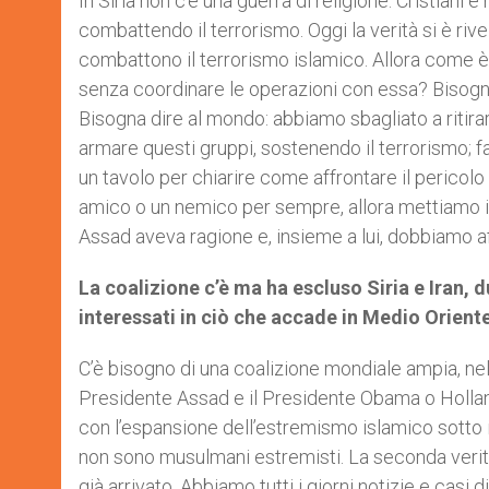
In Siria non c’è una guerra di religione. Cristiani
combattendo il terrorismo. Oggi la verità si è rivel
combattono il terrorismo islamico. Allora come è p
senza coordinare le operazioni con essa? Bisogna 
Bisogna dire al mondo: abbiamo sbagliato a ritir
armare questi gruppi, sostenendo il terrorismo; 
un tavolo per chiarire come affrontare il pericolo
amico o un nemico per sempre, allora mettiamo i
Assad aveva ragione e, insieme a lui, dobbiamo af
La coalizione c’è ma ha escluso Siria e Iran, d
interessati in ciò che accade in Medio Orien
C’è bisogno di una coalizione mondiale ampia, nel 
Presidente Assad e il Presidente Obama o Hollande,
con l’espansione dell’estremismo islamico sotto il 
non sono musulmani estremisti. La seconda verità 
già arrivato. Abbiamo tutti i giorni notizie e casi 