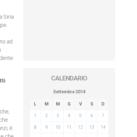
a Siria
lpe.
rno ad
n
idente
CALENDARIO
tti
Settembre 2014
L
M
M
G
V
S
D
 che,
1
2
3
4
5
6
7
 che
nzi, è
8
9
10
11
12
13
14
ste che