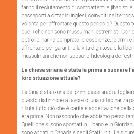
fanno il reclutamento di combattenti e jihadisti e 
passaporti a cittadini inglesi, coinvolti nel terro
volontà per affrontare questo pericolo? Questo te
quelli che non sono mussulmani estremisti. Con due 
petrolio, hanno comprato le coscienze, le armi e
affrontare per garantire la vita dignitosa e la libertà 
mussulmani che non sposano l’ideologia dell’est
La chiesa siriana è stata la prima a suonare l’a
loro situazione attuale?
La Siria è stato una dei primi paesi arabi a toglie
questo distinzione a favore di una cittadinanza pa
rifiuta tutto ciò che è carità e accettazione dell
era prima. Non nascondo che abbiamo perso tante 
Quelli che si sono spostati in Libano e in Giordan
sono andati in Canada e negli Stati Uniti. La sicure