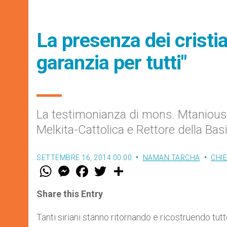
La presenza dei cristi
garanzia per tutti"
La testimonianza di mons. Mtanious 
Melkita-Cattolica e Rettore della Ba
SETTEMBRE 16, 2014 00:00
NAMAN TARCHA
CHIE
W
M
F
T
S
h
e
a
w
h
a
s
c
i
a
t
s
e
t
r
Share this Entry
s
e
b
t
e
A
n
o
e
p
g
o
r
Tanti siriani stanno ritornando e ricostruendo tutt
p
e
k