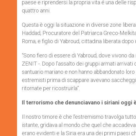
paese e riprendersi la propria vita é una delle ris
r
quattro anni.
Questa è oggi la situazione in diverse zone liber
Haddad, Procuratore del Patriarca Greco-Melkita-
Roma, e figlio di Yabroud, cittadina liberata dopo u
“Sono fiero di essere di Yabroud, dove vivono da
ZENIT -. Dopo l’assalto dei gruppi armati arrivati d
santuario mariano e non hanno abbandonato loro conc
estremisti prima di scappare avevano saccheggiat
ritornate per ricostruirla”.
Il terrorismo che denunciavano i siriani oggi
Il nostro timore è che l’estremismo travolga tutto:
istante, gridava al mondo che quel che accadeva 
erano evidenti e la Siria era una dei primi paesi c