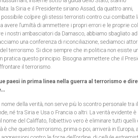
 e mussulmani, insieme sotto la guida dello Stato, stanno
ata: la Siria e il Presidente siriano Assad, da quattro anni,
ossibile colpire gli stessi terroristi contro cui combatte l
avere l’umiltà di ammettere i propri errori e le proprie co
are i nostri ambasciatori da Damasco, abbiamo sbagliato ad
facciamo una conferenza di riconciliazione, sediamoci atto
 del terrorismo. Si dice sempre che in politica non esiste u
n pratica questo principio. Bisogna ammettere che il Pres
frontare il terrorismo.
ue paesi in prima linea nella guerra al terrorismo e dire
te…
nome della verità, non serve più lo scontro personale tra il
 né tra Siria e Usa o Francia o altri. La verità evidente è
nome del Califfato, l’obiettivo vero è eliminare tutti quelli
è che questo terrorismo, prima o poi, arriverà in Europa, a
di aggressioni contro le forze dell’ordine, di cellule estremi