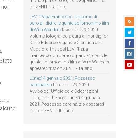
mondo più sano e giusto appeared first
 noi
on ZENIT - Italiano.
LEV: “Papa Francesco. Un uomo di
parola”, dietro le quinte dell’omonimo film
di Wim Wenders
Dicembre 29, 2020
Volume fotografico a cura di monsignor
Dario Edoardo Viganò e Gianluca della
Maggiore The post LEV: “Papa
é,
Francesco. Un uomo di parola”, dietro le
 Stato
quinte dell’omonimo film di Wim Wenders
appeared first on ZENIT - Italiano.
Lunedì 4 gennaio 2021: Possesso
a
cardinalizio
Dicembre 29, 2020
Avviso dell’Ufficio delle Celebrazioni
Liturgiche The post Lunedì 4 gennaio
Spero
2021: Possesso cardinalizio appeared
ualcuno
first on ZENIT - Italiano.