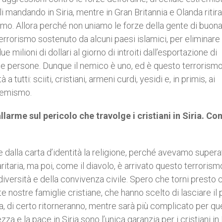
li mandando in Siria, mentre in Gran Britannia e Olanda ritira
rismo. Allora perché non uniamo le forze della gente di buon
rrorismo sostenuto da alcuni paesi islamici, per eliminare 
milioni di dollari al giorno di introiti dall’esportazione di
 le persone. Dunque il nemico è uno, ed è questo terrorism
a tutti: sciiti, cristiani, armeni curdi, yesidi e, in primis, ai
remismo.
llarme sul pericolo che travolge i cristiani in Siria. Com
re dalla carta d’identità la religione, perché avevamo super
ritaria, ma poi, come il diavolo, è arrivato questo terrorism
a diversità e della convivenza civile. Spero che torni presto
nostre famiglie cristiane, che hanno scelto di lasciare il 
ia, di certo ritorneranno, mentre sarà più complicato per que
zza e la pace in Siria sono l’unica garanzia per i cristiani i