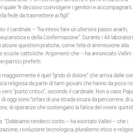
el quale “è decisivo coinvolgere i genitori e accompagnarli
la fede da trasmettere ai figli”.
o il cardinale – “ha inteso fare un ulteriore passo avanti,
eucaristica e della Confermazione”. Durante i 44 laboratori
ti alcune questioni pratiche, come l’età di ammissione alla
e scuole cattoliche. Argomenti che – ha annunciato Vallini
i parroci prefetti.
maggiormente è quel “grido di dolore” che arriva dalle co
ica religiosa da parte di tanti giovani che hanno da poco r
un vero “punto critico”, secondo il cardinale. Non a caso Pap
 di oggi sono “orfani di una strada sicura da percorrere, di 
 cuore, di speranze che sostengano la fatica del vivere quotid
e. “Dobbiamo renderci conto – ha esortato Vallini – che i
zione, rivoluzione tecnologica, pluralismo etico e religio