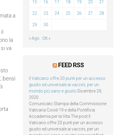
15
16
17
18
19
20
21
22
23
24
25
26
27
28
amata a
29
30
il
« Ago
Ott »
ono la
si va
FEED RSS
esto
”, bensì
Il Vaticano offre 20 punti per un accesso
giusto ed universale ai vaccini, per un
li
mondo più sano e giusto
Dicembre 29,
2020
Comunicato Stampa della Commissione
orta
Vaticana Covid-19 e della Pontificia
Accademia per la Vita The post Il
Vaticano offre 20 punti per un accesso
giusto ed universale ai vaccini, per un