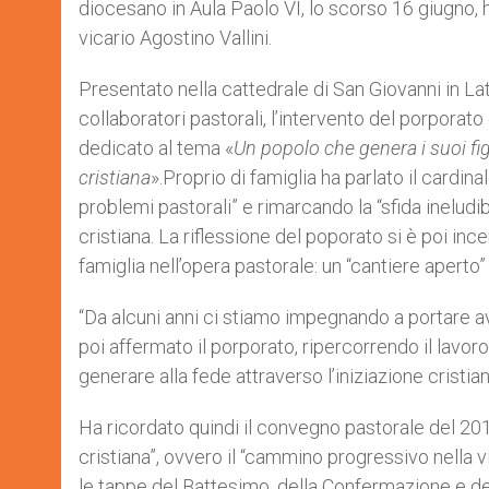
diocesano in Aula Paolo VI, lo scorso 16 giugno, 
r
vicario Agostino Vallini.
Presentato nella cattedrale di San Giovanni in Lat
collaboratori pastorali, l’intervento del porporat
dedicato al tema «
Un popolo che genera i suoi fig
cristiana
».Proprio di famiglia ha parlato il cardina
problemi pastorali” e rimarcando la “sfida ineludib
cristiana. La riflessione del poporato si è poi inc
famiglia nell’opera pastorale: un “cantiere aperto”
“Da alcuni anni ci stiamo impegnando a portare av
poi affermato il porporato, ripercorrendo il lavoro
generare alla fede attraverso l’iniziazione cristian
Ha ricordato quindi il convegno pastorale del 2011,
cristiana”, ovvero il “cammino progressivo nella 
le tappe del Battesimo, della Confermazione e dell