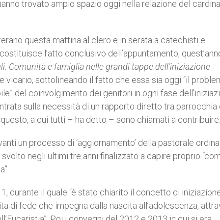
hanno trovato ampio spazio oggi nella relazione del cardina
erano questa mattina al clero e in serata a catechisti e
o costituisce l’atto conclusivo dell’appuntamento, quest’ann
li. Comunità e famiglia nelle grandi tappe dell’iniziazione
le vicario, sottolineando il fatto che essa sia oggi “il probl
ile” del coinvolgimento dei genitori in ogni fase dell’iniziaz
entrata sulla necessità di un rapporto diretto tra parrocchia
 questo, a cui tutti – ha detto – sono chiamati a contribuire
anti un processo di ‘aggiornamento’ della pastorale ordinar
 svolto negli ultimi tre anni finalizzato a capire proprio “co
a”.
 durante il quale “è stato chiarito il concetto di iniziazion
vita di fede che impegna dalla nascita all’adolescenza, attr
’Eucaristia”. Poi i convegni del 2012 e 2013 in cui si era