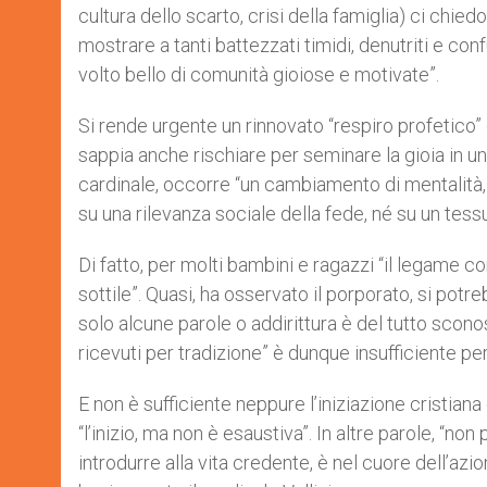
cultura dello scarto, crisi della famiglia) ci chie
mostrare a tanti battezzati timidi, denutriti e confu
volto bello di comunità gioiose e motivate”.
Si rende urgente un rinnovato “respiro profetico” c
sappia anche rischiare per seminare la gioia in un
cardinale, occorre “un cambiamento di mentalità, 
su una rilevanza sociale della fede, né su un tessu
Di fatto, per molti bambini e ragazzi “il legame c
sottile”. Quasi, ha osservato il porporato, si pot
solo alcune parole o addirittura è del tutto scono
ricevuti per tradizione” è dunque insufficiente per
E non è sufficiente neppure l’iniziazione cristiana 
“l’inizio, ma non è esaustiva”. In altre parole, “n
introdurre alla vita credente, è nel cuore dell’azi