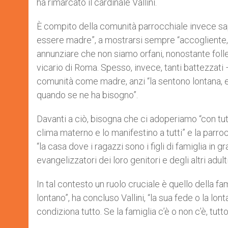
ha rimarcato il cardinale Vallini.
È compito della comunità parrocchiale invece sape
essere madre”, a mostrarsi sempre “accogliente, 
annunziare che non siamo orfani, nonostante folle d
vicario di Roma. Spesso, invece, tanti battezzati
comunità come madre, anzi “la sentono lontana, e
quando se ne ha bisogno”.
Davanti a ciò, bisogna che ci adoperiamo “con tut
clima materno e lo manifestino a tutti” e la parroc
“la casa dove i ragazzi sono i figli di famiglia in 
evangelizzatori dei loro genitori e degli altri adulti
In tal contesto un ruolo cruciale è quello della fam
lontano”, ha concluso Vallini, “la sua fede o la lo
condiziona tutto. Se la famiglia c’è o non c’è, tutt