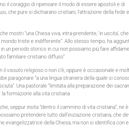
dono il coraggio di ripensare il modo di essere apostoli e di
si, che pure si dichiarano cristiani, l’attrazione della fede e 
he mostri “una Chiesa viva, intra-prendente, ‘in uscita’, che
 mondo triste e indifferente”. Allo stesso tempo, ha aggiunt
in un periodo storico in cui non possiamo più fare affidam
to familiare cristiano diffuso”.
on il vissuto religioso o non c’è, oppure è occasionale e mol
rebbe paragonare “a una lingua straniera della quale si cono
sciuta”. Una pastorale “limitata alla preparazione dei sacra
 la formazione alla vita cristiana.
che, seppur insita “dentro il cammino di vita cristiana”, ne è
on possiamo pretendere tutto dall’iniziazione cristiana, che d
one evangelizzatrice della Chiesa, ma non si identifica con e