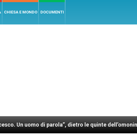
A
CHIESA E MONDO
DOCUMENTI
o di parola”, dietro le quinte dell’omonimo film di W