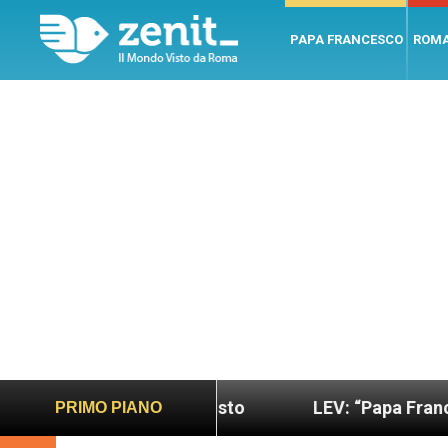
PAPA FRANCESCO
ROM
più sano e giusto
LEV: “Papa Francesco. Un uom
PRIMO PIANO