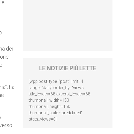
le
o
ema dei
ione
 e
LE NOTIZIE PIÙ LETTE
.
[wpp post_type='post' limit=4
ia”, ha
range='daily' order_by='views'
title_length=68 excerpt_length=68
me
thumbnail_width=150
thumbnail_height=150
thumbnail_build='predefined'
e
stats_views=0]
averso