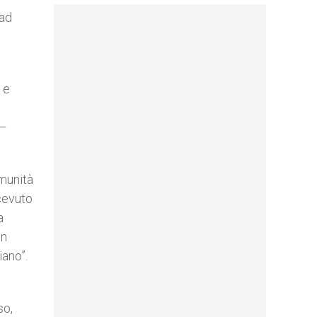
 ad
 e
 –
munità
icevuto
a
un
iano”.
so,