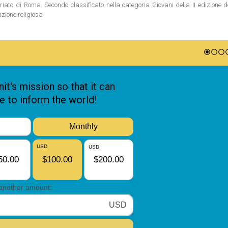
riato di Roma. Secondo classificato nella categoria Giovani della II edizione 
azione religiosa