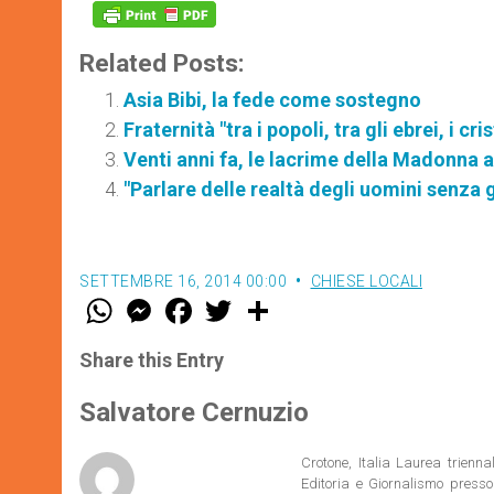
Related Posts:
Asia Bibi, la fede come sostegno
Fraternità "tra i popoli, tra gli ebrei, i cr
Venti anni fa, le lacrime della Madonna 
"Parlare delle realtà degli uomini senza 
SETTEMBRE 16, 2014 00:00
CHIESE LOCALI
W
M
F
T
S
h
e
a
w
h
a
s
c
i
a
t
s
e
t
r
Share this Entry
s
e
b
t
e
A
n
o
e
p
g
o
r
Salvatore Cernuzio
p
e
k
r
Crotone, Italia Laurea trienn
Editoria e Giornalismo presso