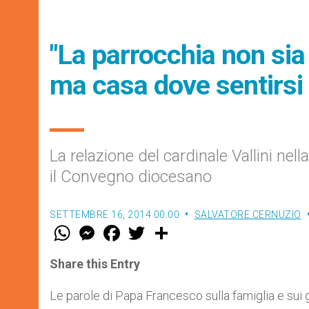
"La parrocchia non sia 
ma casa dove sentirsi f
La relazione del cardinale Vallini nel
il Convegno diocesano
SETTEMBRE 16, 2014 00:00
SALVATORE CERNUZIO
W
M
F
T
S
h
e
a
w
h
a
s
c
i
a
t
s
e
t
r
Share this Entry
s
e
b
t
e
A
n
o
e
p
g
o
r
Le parole di Papa Francesco sulla famiglia e sui 
p
e
k