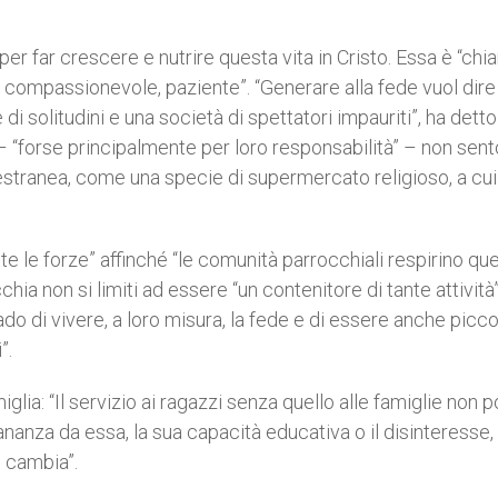
r far crescere e nutrire questa vita in Cristo. Essa è “chi
compassionevole, paziente”. “Generare alla fede vuol dire
i solitudini e una società di spettatori impauriti”, ha detto 
 – “forse principalmente per loro responsabilità” – non sent
stranea, come una specie di supermercato religioso, a cui 
te le forze” affinché “le comunità parrocchiali respirino qu
chia non si limiti ad essere “un contenitore di tante attività
grado di vivere, a loro misura, la fede e di essere anche picco
”.
iglia: “Il servizio ai ragazzi senza quello alle famiglie non p
ntananza da essa, la sua capacità educativa o il disinteresse,
o cambia”.