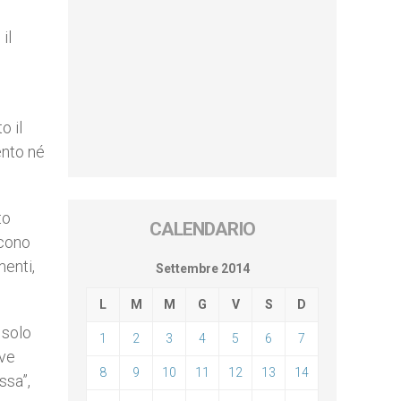
il
o il
ento né
to
CALENDARIO
scono
menti,
Settembre 2014
L
M
M
G
V
S
D
 solo
1
2
3
4
5
6
7
eve
8
9
10
11
12
13
14
ssa”,