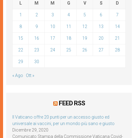
L
M
M
G
V
S
D
1
2
3
4
5
6
7
8
9
10
11
12
13
14
15
16
17
18
19
20
21
22
23
24
25
26
27
28
29
30
« Ago
Ott »
FEED RSS
Il Vaticano offre 20 punti per un accesso giusto ed
universale ai vaccini, per un mondo più sano e giusto
Dicembre 29, 2020
Comunicato Stampa della Commissione Vaticana Covid-