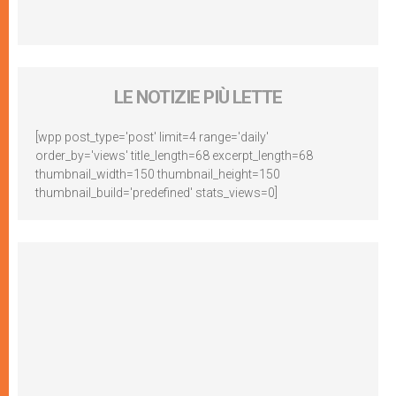
LE NOTIZIE PIÙ LETTE
[wpp post_type='post' limit=4 range='daily'
order_by='views' title_length=68 excerpt_length=68
thumbnail_width=150 thumbnail_height=150
thumbnail_build='predefined' stats_views=0]