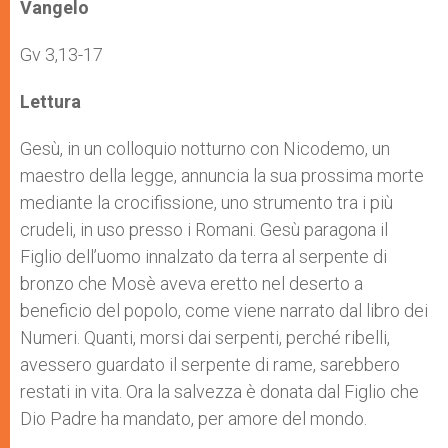
p
g
o
r
Vangelo
p
e
k
r
Gv 3,13-17
Lettura
Gesù, in un colloquio notturno con Nicodemo, un
maestro della legge, annuncia la sua prossima morte
mediante la crocifissione, uno strumento tra i più
crudeli, in uso presso i Romani. Gesù paragona il
Figlio dell’uomo innalzato da terra al serpente di
bronzo che Mosè aveva eretto nel deserto a
beneficio del popolo, come viene narrato dal libro dei
Numeri. Quanti, morsi dai serpenti, perché ribelli,
avessero guardato il serpente di rame, sarebbero
restati in vita. Ora la salvezza è donata dal Figlio che
Dio Padre ha mandato, per amore del mondo.