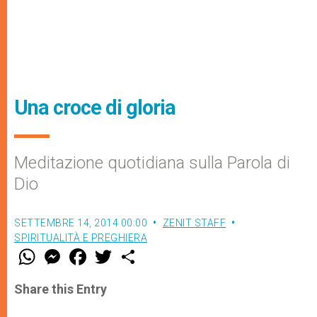
Una croce di gloria
Meditazione quotidiana sulla Parola di
Dio
SETTEMBRE 14, 2014 00:00
ZENIT STAFF
SPIRITUALITÀ E PREGHIERA
W
M
F
T
S
h
e
a
w
h
a
s
c
i
a
t
s
e
t
r
Share this Entry
s
e
b
t
e
A
n
o
e