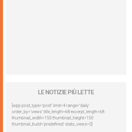
LE NOTIZIE PIÙ LETTE
[wpp post_type='post' limit=4 range='daily'
order_by='views' title_length=68 excerpt_length=68
thumbnail_width=150 thumbnail_height=150
thumbnail_build='predefined' stats_views=0]