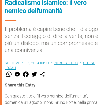
Radicalismo islamico: il vero
nemico dell'umanità
Il problema è capire bene che il dialogo
senza il coraggio di dire la verità, non è
più un dialogo, ma un compromesso e
una connivenza
SETTEMBRE 05, 2014 00:00
PIERO GHEDDO
CHIESE
LOCALI
W
M
F
T
S
h
e
a
w
h
a
s
c
i
a
t
s
e
t
r
Share this Entry
s
e
b
t
e
A
n
o
e
p
g
o
r
Con questo titolo “Il vero nemico dell’umanità”,
p
e
k
domenica 31 agosto mons. Bruno Forte, nella prima
r