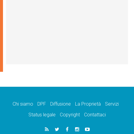
Chi siamo
DPF
Diffusione
La Proprietà
Servizi
Status legale
Copyright
Contattaci