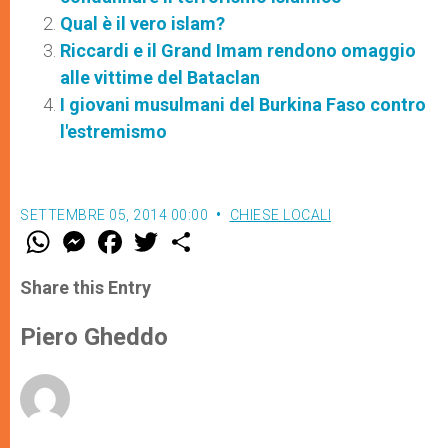
Qual è il vero islam?
Riccardi e il Grand Imam rendono omaggio
alle vittime del Bataclan
I giovani musulmani del Burkina Faso contro
l'estremismo
SETTEMBRE 05, 2014 00:00
CHIESE LOCALI
W
M
F
T
S
h
e
a
w
h
a
s
c
i
a
t
s
e
t
r
Share this Entry
s
e
b
t
e
A
n
o
e
p
g
o
r
Piero Gheddo
p
e
k
r