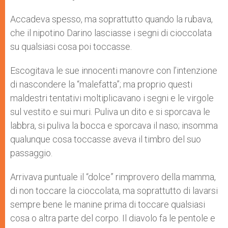
s
e
b
t
e
A
n
o
e
p
g
o
r
Accadeva spesso, ma soprattutto quando la rubava,
p
e
k
che il nipotino Darino lasciasse i segni di cioccolata
r
su qualsiasi cosa poi toccasse.
Escogitava le sue innocenti manovre con l’intenzione
di nascondere la “malefatta”; ma proprio questi
maldestri tentativi moltiplicavano i segni e le virgole
sul vestito e sui muri. Puliva un dito e si sporcava le
labbra, si puliva la bocca e sporcava il naso; insomma
qualunque cosa toccasse aveva il timbro del suo
passaggio.
Arrivava puntuale il “dolce” rimprovero della mamma,
di non toccare la cioccolata, ma soprattutto di lavarsi
sempre bene le manine prima di toccare qualsiasi
cosa o altra parte del corpo. Il diavolo fa le pentole e