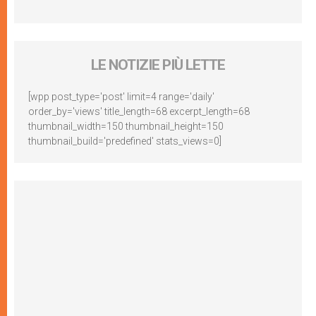
LE NOTIZIE PIÙ LETTE
[wpp post_type='post' limit=4 range='daily'
order_by='views' title_length=68 excerpt_length=68
thumbnail_width=150 thumbnail_height=150
thumbnail_build='predefined' stats_views=0]