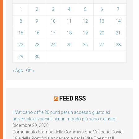
1
2
3
4
5
6
7
8
9
10
11
12
13
14
15
16
17
18
19
20
21
22
23
24
25
26
27
28
29
30
« Ago
Ott »
FEED RSS
Il Vaticano offre 20 punti per un accesso giusto ed
universale ai vaccini, per un mondo più sano e giusto
Dicembre 29, 2020
Comunicato Stampa della Commissione Vaticana Covid-
19 e della Pontificia Accademia per la Vita The post Il