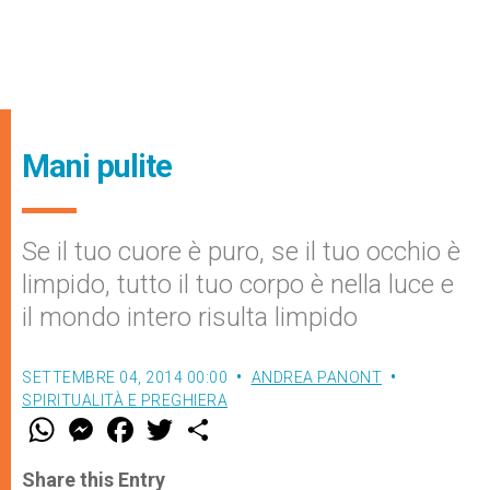
Mani pulite
Se il tuo cuore è puro, se il tuo occhio è
limpido, tutto il tuo corpo è nella luce e
il mondo intero risulta limpido
SETTEMBRE 04, 2014 00:00
ANDREA PANONT
SPIRITUALITÀ E PREGHIERA
W
M
F
T
S
h
e
a
w
h
a
s
c
i
a
t
s
e
t
r
Share this Entry