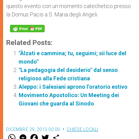
questo evento con un momento catechetico presso
la Domus Pacis a S. Maria degli Angeli.
Related Posts:
"Àlzati e cammina; tu, seguimi; sii luce del
mondo"
"La pedagogia del desiderio" dal senso
religioso alla Fede cristiana
Aleppo: i Salesiani aprono l’oratorio estivo
Movimento Apostolico: Un Meeting dei
Giovani che guarda al Sinodo
DICEMBRE 29, 2013 00:00
CHIESE LOCALI
W
M
F
T
S