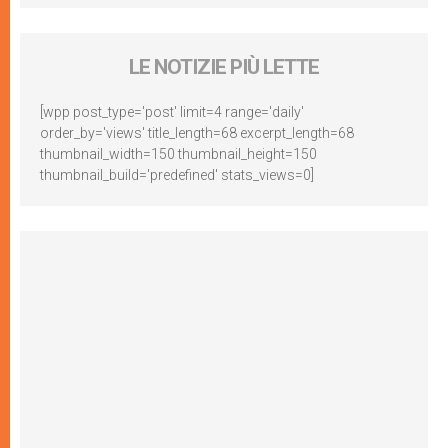
LE NOTIZIE PIÙ LETTE
[wpp post_type='post' limit=4 range='daily'
order_by='views' title_length=68 excerpt_length=68
thumbnail_width=150 thumbnail_height=150
thumbnail_build='predefined' stats_views=0]