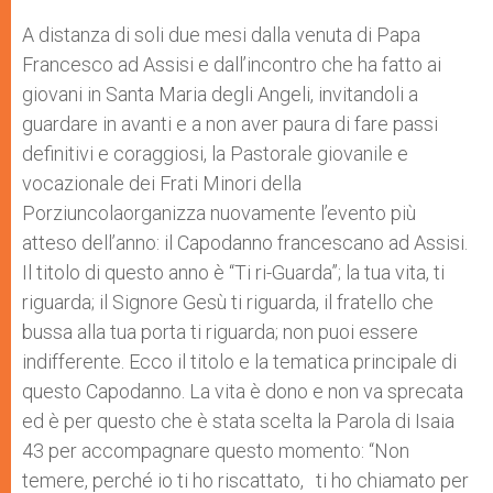
A
n
o
e
p
g
o
r
A distanza di soli due mesi dalla venuta di Papa
p
e
k
Francesco ad Assisi e dall’incontro che ha fatto ai
r
giovani in Santa Maria degli Angeli, invitandoli a
guardare in avanti e a non aver paura di fare passi
definitivi e coraggiosi, la Pastorale giovanile e
vocazionale dei Frati Minori della
Porziuncolaorganizza nuovamente l’evento più
atteso dell’anno: il Capodanno francescano ad Assisi.
Il titolo di questo anno è “Ti ri-Guarda”; la tua vita, ti
riguarda; il Signore Gesù ti riguarda, il fratello che
bussa alla tua porta ti riguarda; non puoi essere
indifferente. Ecco il titolo e la tematica principale di
questo Capodanno. La vita è dono e non va sprecata
ed è per questo che è stata scelta la Parola di Isaia
43 per accompagnare questo momento: “Non
temere, perché io ti ho riscattato, ti ho chiamato per