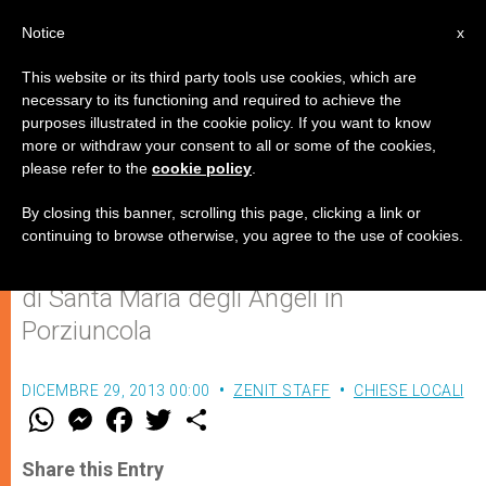
IT
Notice
x
This website or its third party tools use cookies, which are
necessary to its functioning and required to achieve the
purposes illustrated in the cookie policy. If you want to know
2000 giovani per Capodanno
more or withdraw your consent to all or some of the cookies,
please refer to the
cookie policy
.
francescano ad Assisi
By closing this banner, scrolling this page, clicking a link or
continuing to browse otherwise, you agree to the use of cookies.
Il 31 dicembre 2013 presso la Basilica
di Santa Maria degli Angeli in
Porziuncola
DICEMBRE 29, 2013 00:00
ZENIT STAFF
CHIESE LOCALI
W
M
F
T
S
h
e
a
w
h
a
s
c
i
a
t
s
e
t
r
Share this Entry
s
e
b
t
e