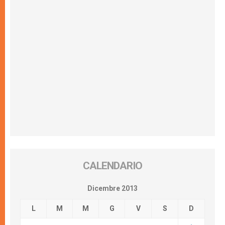
CALENDARIO
Dicembre 2013
L
M
M
G
V
S
D