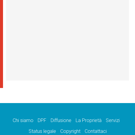
Chi siamo
DPF
Diffusione
La Proprietà
Servizi
Status legale
Copyright
Contattaci