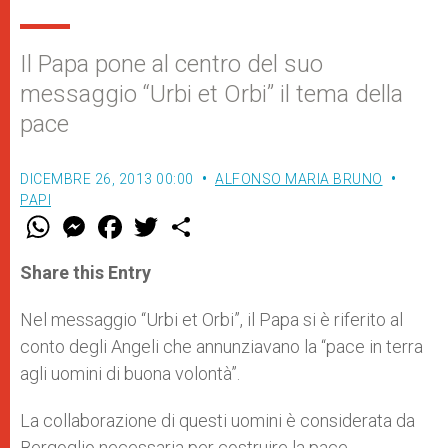
Il Papa pone al centro del suo
messaggio “Urbi et Orbi” il tema della
pace
DICEMBRE 26, 2013 00:00
ALFONSO MARIA BRUNO
PAPI
W
M
F
T
S
h
e
a
w
h
a
s
c
i
a
t
s
e
t
r
Share this Entry
s
e
b
t
e
A
n
o
e
p
g
o
r
Nel messaggio “Urbi et Orbi”, il Papa si è riferito al
p
e
k
conto degli Angeli che annunziavano la “pace in terra
r
agli uomini di buona volontà”.
La collaborazione di questi uomini è considerata da
Bergoglio necessaria per costruire la pace.