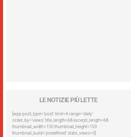
LE NOTIZIE PIÙ LETTE
[wpp post_type='post' limit=4 range='daily'
order_by='views' title_length=68 excerpt_length=68
thumbnail_width=150 thumbnail_height=150
thumbnail_build='predefined' stats_views=0]