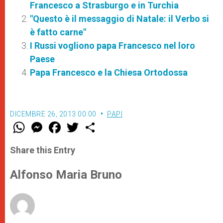
Francesco a Strasburgo e in Turchia
"Questo è il messaggio di Natale: il Verbo si
è fatto carne"
I Russi vogliono papa Francesco nel loro
Paese
Papa Francesco e la Chiesa Ortodossa
DICEMBRE 26, 2013 00:00
PAPI
W
M
F
T
S
h
e
a
w
h
a
s
c
i
a
t
s
e
t
r
Share this Entry
s
e
b
t
e
A
n
o
e
p
g
o
r
Alfonso Maria Bruno
p
e
k
r