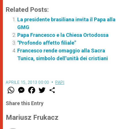
Related Posts:
La presidente brasiliana invita il Papa alla
GMG
Papa Francesco e la Chiesa Ortodossa
"Profondo affetto filiale"
Francesco rende omaggio alla Sacra
Tunica, simbolo dell’unità dei cristiani
APRILE 15, 2013 00:00
PAPI
W
M
F
T
S
h
e
a
w
h
a
s
c
i
a
t
s
e
t
r
Share this Entry
s
e
b
t
e
A
n
o
e
p
g
o
r
Mariusz Frukacz
p
e
k
r