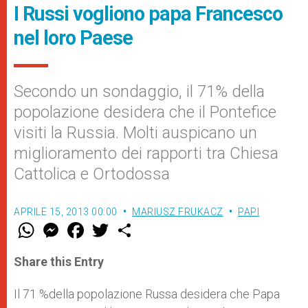
I Russi vogliono papa Francesco
nel loro Paese
Secondo un sondaggio, il 71% della
popolazione desidera che il Pontefice
visiti la Russia. Molti auspicano un
miglioramento dei rapporti tra Chiesa
Cattolica e Ortodossa
APRILE 15, 2013 00:00
MARIUSZ FRUKACZ
PAPI
W
M
F
T
S
h
e
a
w
h
a
s
c
i
a
t
s
e
t
r
Share this Entry
s
e
b
t
e
A
n
o
e
p
g
o
r
Il 71 %della popolazione Russa desidera che Papa
p
e
k