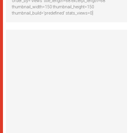
order_by='views' title_length=68 excerpt_length=68
thumbnail_width=150 thumbnail_height=150
thumbnail_build='predefined' stats_views=0]