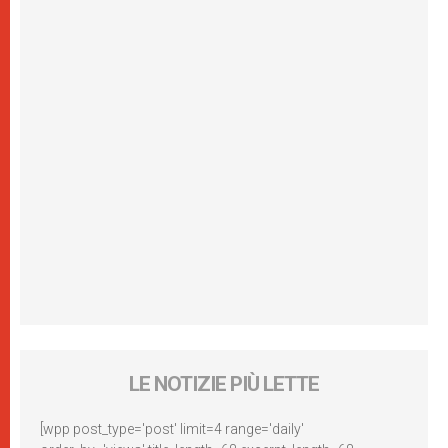
LE NOTIZIE PIÙ LETTE
[wpp post_type='post' limit=4 range='daily'