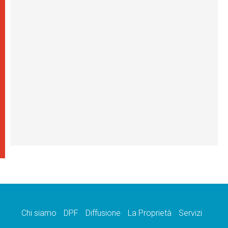
Chi siamo
DPF
Diffusione
La Proprietà
Servizi