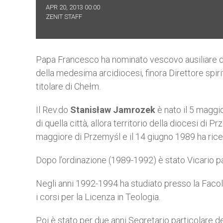
APR 20, 2013 00:00
ZENIT STAFF
Papa Francesco ha nominato vescovo ausiliare di 
della medesima arcidiocesi, finora Direttore spi
titolare di Chełm.
Il Rev.do
Stanisław Jamrozek
è nato il 5 maggi
di quella città, allora territorio della diocesi d
maggiore di Przemyśl e il 14 giugno 1989 ha ricev
Dopo l’ordinazione (1989-1992) è stato Vicario 
Negli anni 1992-1994 ha studiato presso la Facolt
i corsi per la Licenza in Teologia.
Poi è stato per due anni Segretario particolare d