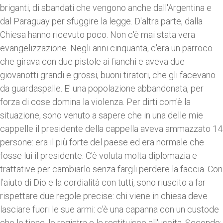
briganti, di sbandati che vengono anche dall'Argentina e
dal Paraguay per sfuggire la legge. D'altra parte, dalla
Chiesa hanno ricevuto poco. Non c'è mai stata vera
evangelizzazione. Negli anni cinquanta, c'era un parroco
che girava con due pistole ai fianchi e aveva due
giovanotti grandi e grossi, buoni tiratori, che gli facevano
da guardaspalle. E' una popolazione abbandonata, per
forza di cose domina la violenza. Per dirti com'è la
situazione, sono venuto a sapere che in una delle mie
cappelle il presidente della cappella aveva ammazzato 14
persone: era il più forte del paese ed era normale che
fosse lui il presidente. C'è voluta molta diplomazia e
trattative per cambiarlo senza fargli perdere la faccia. Con
l’aiuto di Dio e la cordialità con tutti, sono riuscito a far
rispettare due regole precise: chi viene in chiesa deve
lasciare fuori le sue armi: c'è una capanna con un custode
che le tiene, le registra e le restituisce all'uscita. Secondo: