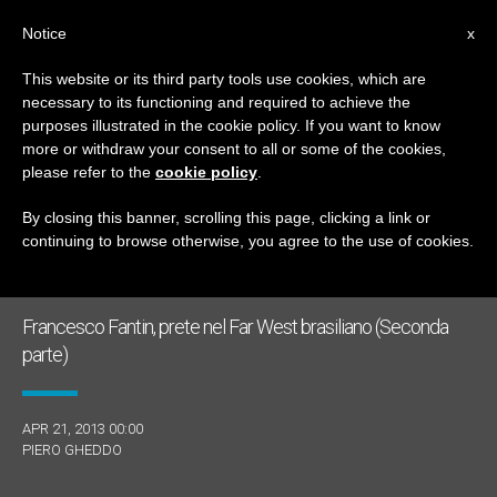
IT
Notice
x
This website or its third party tools use cookies, which are
necessary to its functioning and required to achieve the
GIORNO
purposes illustrated in the cookie policy. If you want to know
Aprile 21st, 2013
more or withdraw your consent to all or some of the cookies,
please refer to the
cookie policy
.
By closing this banner, scrolling this page, clicking a link or
continuing to browse otherwise, you agree to the use of cookies.
ULTIME NOTIZIE
Francesco Fantin, prete nel Far West brasiliano (Seconda
parte)
APR 21, 2013 00:00
PIERO GHEDDO