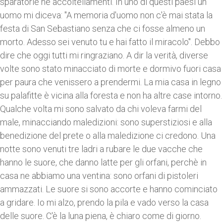
sparatorie nè accoltellamenti. In uno di questi paesi un
uomo mi diceva: "A memoria d'uomo non c'è mai stata la
festa di San Sebastiano senza che ci fosse almeno un
morto. Adesso sei venuto tu e hai fatto il miracolo". Debbo
dire che oggi tutti mi ringraziano. A dir la verità, diverse
volte sono stato minacciato di morte e dormivo fuori casa
per paura che venissero a prendermi. La mia casa in legno
su palafitte è vicina alla foresta e non ha altre case intorno.
Qualche volta mi sono salvato da chi voleva farmi del
male, minacciando maledizioni: sono superstiziosi e alla
benedizione del prete o alla maledizione ci credono. Una
notte sono venuti tre ladri a rubare le due vacche che
hanno le suore, che danno latte per gli orfani, perchè in
casa ne abbiamo una ventina: sono orfani di pistoleri
ammazzati. Le suore si sono accorte e hanno cominciato
a gridare. Io mi alzo, prendo la pila e vado verso la casa
delle suore. C'è la luna piena, è chiaro come di giorno.