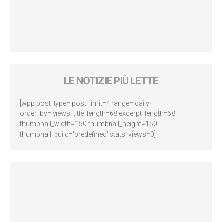
LE NOTIZIE PIÙ LETTE
[wpp post_type='post' limit=4 range='daily'
order_by='views' title_length=68 excerpt_length=68
thumbnail_width=150 thumbnail_height=150
thumbnail_build='predefined' stats_views=0]