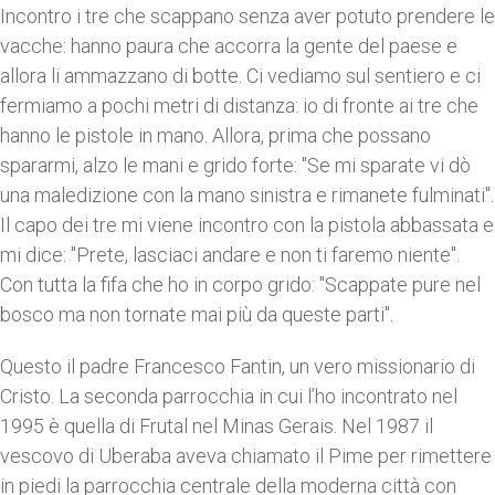
Incontro i tre che scappano senza aver potuto prendere le
vacche: hanno paura che accorra la gente del paese e
allora li ammazzano di botte. Ci vediamo sul sentiero e ci
fermiamo a pochi metri di distanza: io di fronte ai tre che
hanno le pistole in mano. Allora, prima che possano
spararmi, alzo le mani e grido forte: "Se mi sparate vi dò
una maledizione con la mano sinistra e rimanete fulminati".
Il capo dei tre mi viene incontro con la pistola abbassata e
mi dice: "Prete, lasciaci andare e non ti faremo niente".
Con tutta la fifa che ho in corpo grido: "Scappate pure nel
bosco ma non tornate mai più da queste parti".
Questo il padre Francesco Fantin, un vero missionario di
Cristo. La seconda parrocchia in cui l’ho incontrato nel
1995 è quella di Frutal nel Minas Gerais. Nel 1987 il
vescovo di Uberaba aveva chiamato il Pime per rimettere
in piedi la parrocchia centrale della moderna città con