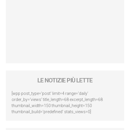
LE NOTIZIE PIÙ LETTE
[wpp post_type='post' limit=4 range='daily'
order_by='views' title_length=68 excerpt_length=68
thumbnail_width=150 thumbnail_height=150
thumbnail_build='predefined' stats_views=0]