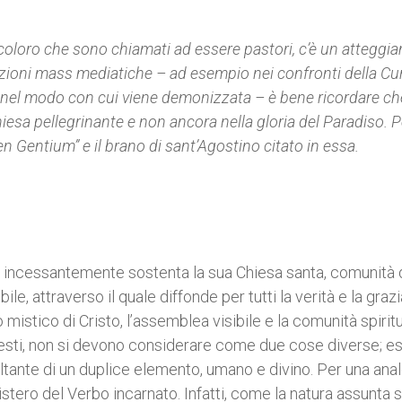
 coloro che sono chiamati ad essere pastori, c’è un attegg
zioni mass mediatiche – ad esempio nei confronti della Cu
” nel modo con cui viene demonizzata – è bene ricordare ch
hiesa pellegrinante e non ancora nella gloria del Paradiso. P
en Gentium” e il brano di sant’Agostino citato in essa.
a e incessantemente sostenta la sua Chiesa santa, comunità 
ile, attraverso il quale diffonde per tutti la verità e la graz
o mistico di Cristo, l’assemblea visibile e la comunità spiritu
elesti, non si devono considerare come due cose diverse; e
ltante di un duplice elemento, umano e divino. Per una ana
stero del Verbo incarnato. Infatti, come la natura assunta s