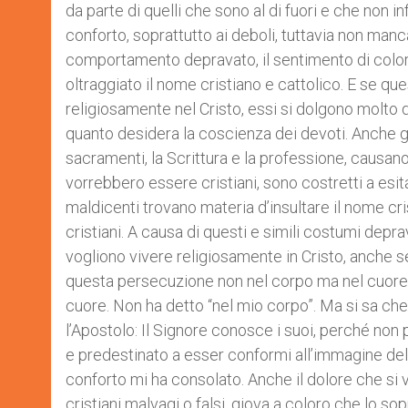
da parte di quelli che sono al di fuori e che non i
conforto, soprattutto ai deboli, tuttavia non manc
comportamento depravato, il sentimento di color
oltraggiato il nome cristiano e cattolico. E se q
religiosamente nel Cristo, essi si dolgono molto de
quanto desidera la coscienza dei devoti. Anche gli
sacramenti, la Scrittura e la professione, causan
vorrebbero essere cristiani, sono costretti a esi
maldicenti trovano materia d’insultare il nome c
cristiani. A causa di questi e simili costumi dep
vogliono vivere religiosamente in Cristo, anche se
questa persecuzione non nel corpo ma nel cuore. 
cuore. Non ha detto “nel mio corpo”. Ma si sa ch
l’Apostolo: Il Signore conosce i suoi, perché no
e predestinato a esser conformi all’immagine del F
conforto mi ha consolato. Anche il dolore che si 
cristiani malvagi o falsi, giova a coloro che lo s