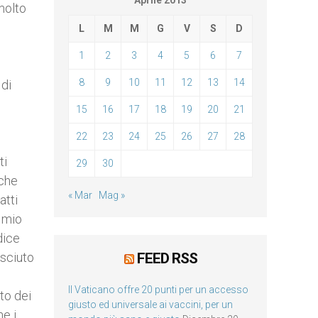
Aprile 2013
 molto
L
M
M
G
V
S
D
1
2
3
4
5
6
7
8
9
10
11
12
13
14
 di
i
15
16
17
18
19
20
21
22
23
24
25
26
27
28
ti
29
30
 che
« Mar
Mag »
atti
 mio
dice
osciuto
FEED RSS
Il Vaticano offre 20 punti per un accesso
to dei
giusto ed universale ai vaccini, per un
he i