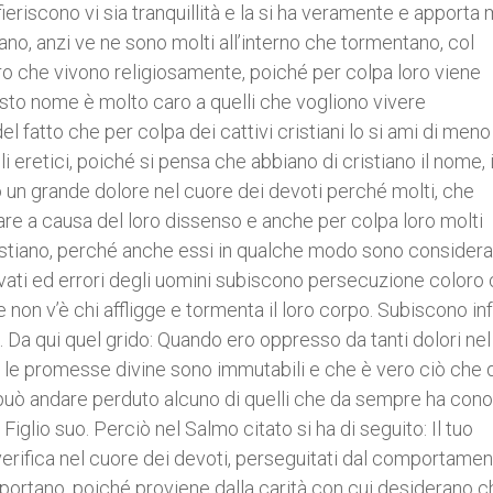
nfieriscono vi sia tranquillità e la si ha veramente e apporta
ano, anzi ve ne sono molti all’interno che tormentano, col
o che vivono religiosamente, poiché per colpa loro viene
uesto nome è molto caro a quelli che vogliono vivere
l fatto che per colpa dei cattivi cristiani lo si ami di meno
 eretici, poiché si pensa che abbiano di cristiano il nome, 
o un grande dolore nel cuore dei devoti perché molti, che
tare a causa del loro dissenso e anche per colpa loro molti
ristiano, perché anche essi in qualche modo sono considera
ravati ed errori degli uomini subiscono persecuzione coloro
 non v’è chi affligge e tormenta il loro corpo. Subiscono inf
Da qui quel grido: Quando ero oppresso da tanti dolori nel
e le promesse divine sono immutabili e che è vero ciò che 
n può andare perduto alcuno di quelli che da sempre ha con
iglio suo. Perciò nel Salmo citato si ha di seguito: Il tuo
verifica nel cuore dei devoti, perseguitati dal comportamen
opportano, poiché proviene dalla carità con cui desiderano c