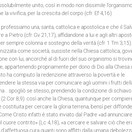
issolubilmente unito, così in modo non dissimile l’organism
 la vivifica, per la crescita del corpo (cfr. Ef 4,16).
 professiamo una, santa, cattolica e apostolica e che il Sa
 Pietro (cfr. Gv 21,17), affidandone a lui e agli altri aposto
 per sempre colonna e sostegno della verità (cfr. 1 Tm 3,15).
nizzata come società, sussiste nella Chiesa cattolica, gov
ne con lui, ancorché al di fuori del suo organismo si trovin
che, appartenendo propriamente per dono di Dio alla Chiesa 
isto ha compiuto la redenzione attraverso la povertà e le
ndere la stessa via per comunicare agli uomini i frutti dell
na… spogliò se stesso, prendendo la condizione di schiavo »
» (2 Cor 8,9): così anche la Chiesa, quantunque per compiere
costituita per cercare la gloria terrena, bensì per diffonde
ome Cristo infatti è stato inviato dal Padre «ad annunciare
il cuore contrito» (Lc 4,18), «a cercare e salvare ciò che er
d’affettuosa cura quanti sono afflitti dalla umana debolezza