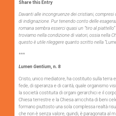
t
s
e
t
r
Share this Entry
s
e
b
t
e
A
n
o
e
p
g
o
r
Davanti alle incongruenze dei cristiani, compresi
p
e
k
di indignazione. Pur tenendo conto delle esagera
r
romana sembra esserci quasi un “tiro al piattello
troviamo nella condizione di viatori, ossia nella C
questo è utile rileggere quanto scritto nella “Lum
***
Lumen Gentium
, n. 8
Cristo, unico mediatore, ha costituito sulla terr
fede, di speranza e di carità, quale organismo visib
la società costituita di organi gerarchici e il corp
Chiesa terrestre e la Chiesa arricchita di beni c
formano piuttosto una sola complessa realtà risu
che non è senza valore, quindi, è paragonata al mi