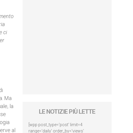
iamento
ria
e ci
er
di
ia. Ma
ale, la
LE NOTIZIE PIÙ LETTE
sse
logia
[wpp post_type='post' limit=4
erve al
range='daily' order_by='views'