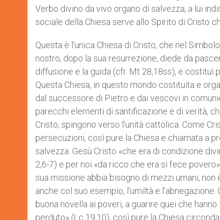
Verbo divino da vivo organo di salvezza, a lui ind
sociale della Chiesa serve allo Spirito di Cristo che
Questa è l’unica Chiesa di Cristo, che nel Simbolo
nostro, dopo la sua resurrezione, diede da pascere a
diffusione e la guida (cfr. Mt 28,18ss), e costituì
Questa Chiesa, in questo mondo costituita e orga
dal successore di Pietro e dai vescovi in comunio
parecchi elementi di santificazione e di verità, 
Cristo, spingono verso l’unità cattolica. Come Cr
persecuzioni, così pure la Chiesa e chiamata a pre
salvezza. Gesù Cristo «che era di condizione divi
2,6-7) e per noi «da ricco che era si fece povero
sua missione abbia bisogno di mezzi umani, non è 
anche col suo esempio, l’umiltà e l’abnegazione. C
buona novella ai poveri, a guarire quei che hanno 
perduto» (Lc 19,10), così pure la Chiesa circonda 