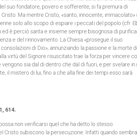
del suo fondatore, povero e sofferente, si fa premura di
 il Cristo. Ma mentre Cristo, «santo, innocente, immacolato»
enne solo allo scopo di espiare i peccati del popolo (cfr. Eb
 ed è perciò santa e insieme sempre bisognosa di purifica
enza e del rinnovamento. La Chiesa «prosegue il suo
 consolazioni di Dio», annunziando la passione e la morte d
alla virtù del Signore risuscitato trae la forza per vincere c
 le vengono sia dal di dentro che dal di fuori, e per svelare 
il mistero di lui, fino a che alla fine dei tempi esso sarà
41, 614.
ossa non verificarsi quel che ha detto lo stesso
el Cristo subiscono la persecuzione. Infatti quando sembr