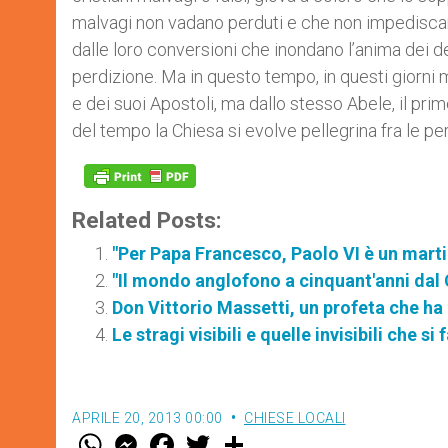
malvagi non vadano perduti e che non impediscano
dalle loro conversioni che inondano l’anima dei dev
perdizione. Ma in questo tempo, in questi giorni 
e dei suoi Apostoli, ma dallo stesso Abele, il primo
del tempo la Chiesa si evolve pellegrina fra le p
Related Posts:
"Per Papa Francesco, Paolo VI è un marti
"Il mondo anglofono a cinquant'anni dal 
Don Vittorio Massetti, un profeta che ha a
Le stragi visibili e quelle invisibili che s
APRILE 20, 2013 00:00
CHIESE LOCALI
W
M
F
T
S