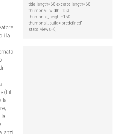
title_length=68 excerpt_length=68
o
thumbnail_width=150
thumbnail_height=150
thumbnail_build='predefined'
lvatore
stats_views=0]
li la
ernata
o
di
a
 (Fil
 la
re,
 la
a
, anzi