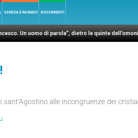
A
CHIESA E MONDO
DOCUMENTI
mo di parola”, dietro le quinte dell’omonimo film di
!
 sant’Agostino alle incongruenze dei cristia
LI