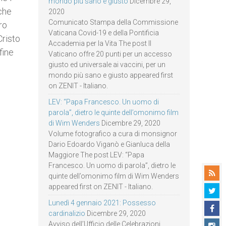
mondo più sano e giusto
Dicembre 29,
che
2020
Comunicato Stampa della Commissione
ro
Vaticana Covid-19 e della Pontificia
Cristo
Accademia per la Vita The post Il
fine
Vaticano offre 20 punti per un accesso
giusto ed universale ai vaccini, per un
mondo più sano e giusto appeared first
on ZENIT - Italiano.
LEV: “Papa Francesco. Un uomo di
parola”, dietro le quinte dell’omonimo film
di Wim Wenders
Dicembre 29, 2020
Volume fotografico a cura di monsignor
Dario Edoardo Viganò e Gianluca della
Maggiore The post LEV: “Papa
Francesco. Un uomo di parola”, dietro le
quinte dell’omonimo film di Wim Wenders
appeared first on ZENIT - Italiano.
Lunedì 4 gennaio 2021: Possesso
cardinalizio
Dicembre 29, 2020
Avviso dell’Ufficio delle Celebrazioni