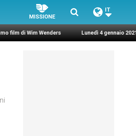
IT
MISSIONE
 Wim Wenders
Lunedì 4 gennaio 2021: Possesso c
ni