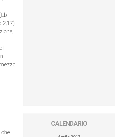
 (Eb
 2,17),
zione,
el
on
in mezzo
CALENDARIO
a che