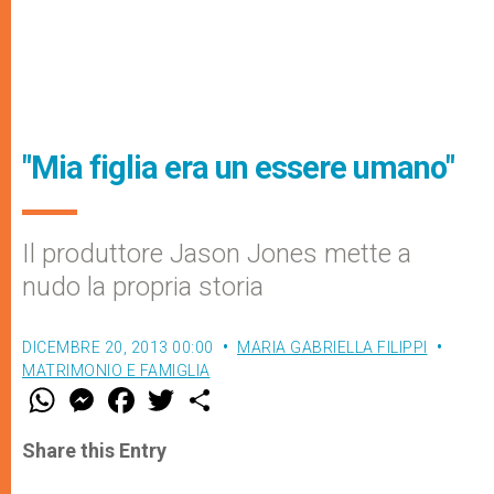
"Mia figlia era un essere umano"
Il produttore Jason Jones mette a
nudo la propria storia
DICEMBRE 20, 2013 00:00
MARIA GABRIELLA FILIPPI
MATRIMONIO E FAMIGLIA
W
M
F
T
S
h
e
a
w
h
a
s
c
i
a
t
s
e
t
r
Share this Entry
s
e
b
t
e
A
n
o
e