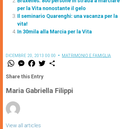
Bruxelles: 800 persone in strada a marciare
per la Vita nonostante il gelo
Il seminario Quarenghi: una vacanza per la
vita!
In 30mila alla Marcia per la Vita
DICEMBRE 20, 2013 00:00
MATRIMONIO E FAMIGLIA
W
M
F
T
S
h
e
a
w
h
a
s
c
i
a
t
s
e
t
r
Share this Entry
s
e
b
t
e
A
n
o
e
p
g
o
r
Maria Gabriella Filippi
p
e
k
r
View all articles