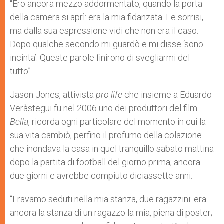
p
g
o
r
“Ero ancora mezzo addormentato, quando la porta
p
e
k
della camera si aprì: era la mia fidanzata. Le sorrisi,
r
ma dalla sua espressione vidi che non era il caso.
Dopo qualche secondo mi guardò e mi disse ‘sono
incinta’. Queste parole finirono di svegliarmi del
tutto”.
Jason Jones, attivista
pro life
che insieme a Eduardo
Veràstegui fu nel 2006 uno dei produttori del film
Bella
, ricorda ogni particolare del momento in cui la
sua vita cambiò, perfino il profumo della colazione
che inondava la casa in quel tranquillo sabato mattina
dopo la partita di football del giorno prima; ancora
due giorni e avrebbe compiuto diciassette anni.
“Eravamo seduti nella mia stanza, due ragazzini: era
ancora la stanza di un ragazzo la mia, piena di poster;