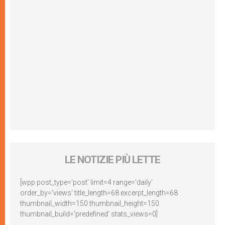
LE NOTIZIE PIÙ LETTE
[wpp post_type='post' limit=4 range='daily'
order_by='views' title_length=68 excerpt_length=68
thumbnail_width=150 thumbnail_height=150
thumbnail_build='predefined' stats_views=0]