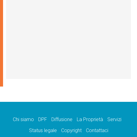
Chi siamo
DPF
Diffusione
La Proprietà
Servizi
Status legale
Copyright
Contattaci