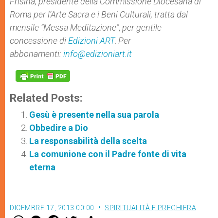
Frisina, presidente della Commissione Diocesana di
Roma per l’Arte Sacra e i Beni Culturali, tratta dal
mensile “Messa Meditazione”
,
per gentile
concessione di
Edizioni ART
.
Per
abbonamenti:
info@edizioniart.it
Related Posts:
Gesù è presente nella sua parola
Obbedire a Dio
La responsabilità della scelta
La comunione con il Padre fonte di vita
eterna
DICEMBRE 17, 2013 00:00
SPIRITUALITÀ E PREGHIERA
W
M
F
T
S