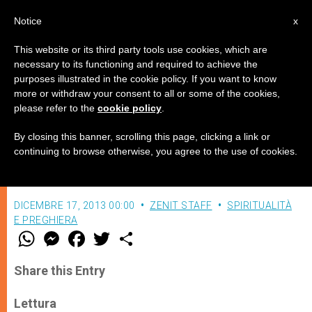
IT
Notice
x
This website or its third party tools use cookies, which are
necessary to its functioning and required to achieve the
purposes illustrated in the cookie policy. If you want to know
Una storia di redenzione
more or withdraw your consent to all or some of the cookies,
please refer to the
cookie policy
.
By closing this banner, scrolling this page, clicking a link or
Meditazione quotidiana sulla Parola di
continuing to browse otherwise, you agree to the use of cookies.
Dio
DICEMBRE 17, 2013 00:00
ZENIT STAFF
SPIRITUALITÀ
E PREGHIERA
W
M
F
T
S
h
e
a
w
h
a
s
c
i
a
t
s
e
t
r
Share this Entry
s
e
b
t
e
A
n
o
e
p
g
o
r
Lettura
p
e
k