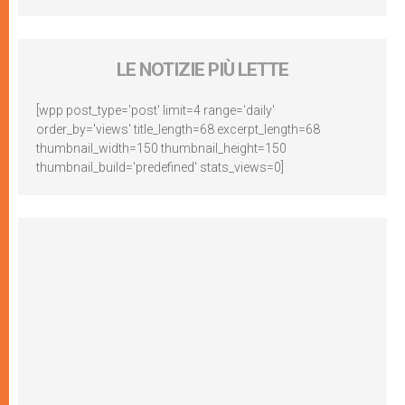
LE NOTIZIE PIÙ LETTE
[wpp post_type='post' limit=4 range='daily'
order_by='views' title_length=68 excerpt_length=68
thumbnail_width=150 thumbnail_height=150
thumbnail_build='predefined' stats_views=0]