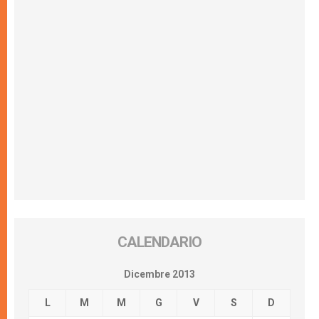
CALENDARIO
Dicembre 2013
L
M
M
G
V
S
D