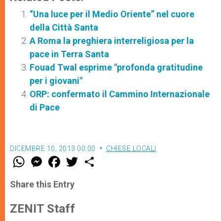
“Una luce per il Medio Oriente” nel cuore
della Città Santa
A Roma la preghiera interreligiosa per la
pace in Terra Santa
Fouad Twal esprime "profonda gratitudine
per i giovani"
ORP: confermato il Cammino Internazionale
di Pace
DICEMBRE 10, 2013 00:00
CHIESE LOCALI
W
M
F
T
S
h
e
a
w
h
a
s
c
i
a
t
s
e
t
r
Share this Entry
s
e
b
t
e
A
n
o
e
p
g
o
r
ZENIT Staff
p
e
k
r