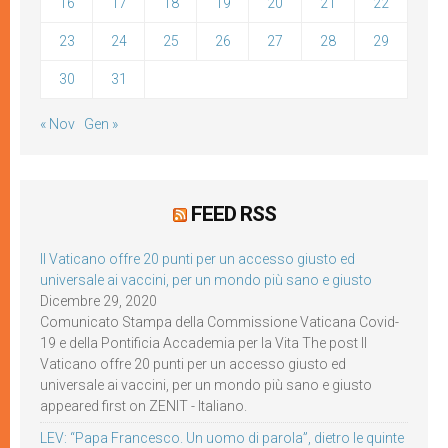
16
17
18
19
20
21
22
23
24
25
26
27
28
29
30
31
« Nov
Gen »
FEED RSS
Il Vaticano offre 20 punti per un accesso giusto ed
universale ai vaccini, per un mondo più sano e giusto
Dicembre 29, 2020
Comunicato Stampa della Commissione Vaticana Covid-
19 e della Pontificia Accademia per la Vita The post Il
Vaticano offre 20 punti per un accesso giusto ed
universale ai vaccini, per un mondo più sano e giusto
appeared first on ZENIT - Italiano.
LEV: “Papa Francesco. Un uomo di parola”, dietro le quinte