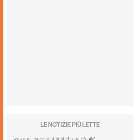
LE NOTIZIE PIÙ LETTE
[wpp post_type='post' limit=4 range='daily'