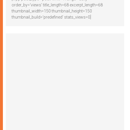
order_by='views' title_length=68 excerpt_length=68
thumbnail_width=150 thumbnail_height=150
thumbnail_build='predefined' stats_views=0]