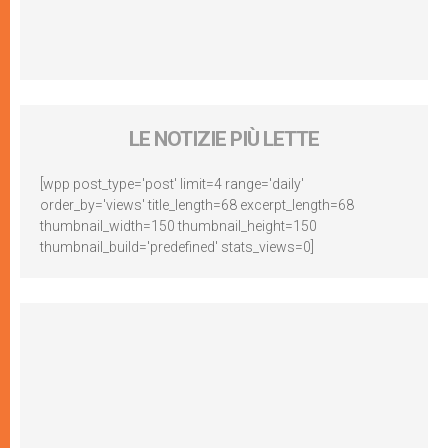
LE NOTIZIE PIÙ LETTE
[wpp post_type='post' limit=4 range='daily'
order_by='views' title_length=68 excerpt_length=68
thumbnail_width=150 thumbnail_height=150
thumbnail_build='predefined' stats_views=0]