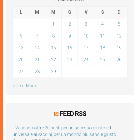
L
M
M
G
V
S
D
1
2
3
4
5
6
7
8
9
10
11
12
13
14
15
16
17
18
19
20
21
22
23
24
25
26
27
28
29
« Gen
Mar »
FEED RSS
Il Vaticano offre 20 punti per un accesso giusto ed
universale ai vaccini, per un mondo più sano e giusto