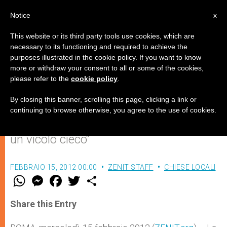
IT
Notice
x
This website or its third party tools use cookies, which are
necessary to its functioning and required to achieve the
purposes illustrated in the cookie policy. If you want to know
L'incerto futuro dei cristiani di
more or withdraw your consent to all or some of the cookies,
please refer to the
cookie policy
.
Siria
By closing this banner, scrolling this page, clicking a link or
continuing to browse otherwise, you agree to the use of cookies.
Monsignor Samir Nassar: “Il paese è in
un vicolo cieco”
FEBBRAIO 15, 2012 00:00
ZENIT STAFF
CHIESE LOCALI
W
M
F
T
S
h
e
a
w
h
a
s
c
i
a
t
s
e
t
r
Share this Entry
s
e
b
t
e
A
n
o
e
p
g
o
r