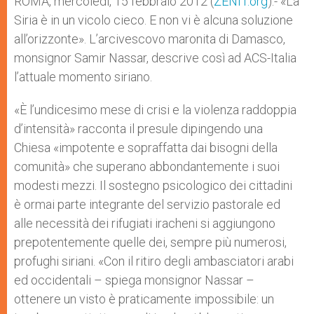
ROMA, mercoledì, 15 febbraio 2012 (
ZENIT.org
).- «La
p
e
k
Siria è in un vicolo cieco. E non vi è alcuna soluzione
r
all’orizzonte». L’arcivescovo maronita di Damasco,
monsignor Samir Nassar, descrive così ad ACS-Italia
l’attuale momento siriano.
«È l’undicesimo mese di crisi e la violenza raddoppia
d’intensità» racconta il presule dipingendo una
Chiesa «impotente e sopraffatta dai bisogni della
comunità» che superano abbondantemente i suoi
modesti mezzi. Il sostegno psicologico dei cittadini
è ormai parte integrante del servizio pastorale ed
alle necessità dei rifugiati iracheni si aggiungono
prepotentemente quelle dei, sempre più numerosi,
profughi siriani. «Con il ritiro degli ambasciatori arabi
ed occidentali – spiega monsignor Nassar –
ottenere un visto è praticamente impossibile: un